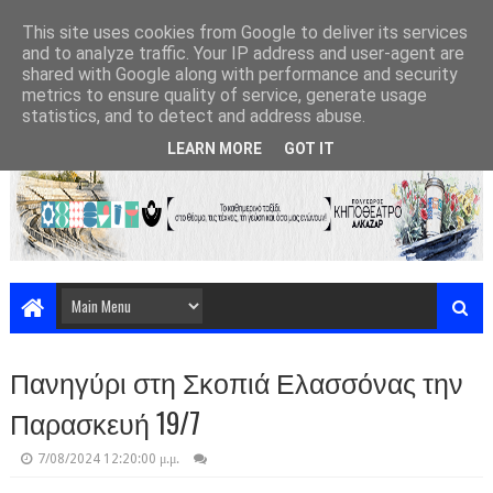
This site uses cookies from Google to deliver its services
and to analyze traffic. Your IP address and user-agent are
shared with Google along with performance and security
metrics to ensure quality of service, generate usage
statistics, and to detect and address abuse.
LEARN MORE
GOT IT
Πανηγύρι στη Σκοπιά Ελασσόνας την
Παρασκευή 19/7
7/08/2024 12:20:00 μ.μ.