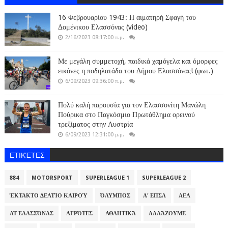
16 Φεβρουαρίου 1943: Η αιματηρή Σφαγή του
Δομένικου Ελασσόνας (video)
2/16/2023 08:17:00 π.μ.
Με μεγάλη συμμετοχή, παιδικά χαμόγελα και όμορφες
εικόνες η ποδηλατάδα του Δήμου Ελασσόνας! (φωτ.)
6/09/2023 09:36:00 π.μ.
Πολύ καλή παρουσία για τον Ελασσονίτη Μανώλη
Πούρικα στο Παγκόσμιο Πρωτάθλημα ορεινού
τρεξίματος στην Αυστρία
6/09/2023 12:31:00 μ.μ.
ΕΤΙΚΈΤΕΣ
884
MOTORSPORT
SUPERLEAGUE 1
SUPERLEAGUE 2
ΈΚΤΑΚΤΟ ΔΕΛΤΊΟ ΚΑΙΡΟΎ
ΌΛΥΜΠΟΣ
Α' ΕΠΣΛ
ΑΕΛ
ΑΤ ΕΛΑΣΣΌΝΑΣ
ΑΓΡΌΤΕΣ
ΑΘΛΗΤΙΚΆ
ΑΛΛΆΖΟΥΜΕ