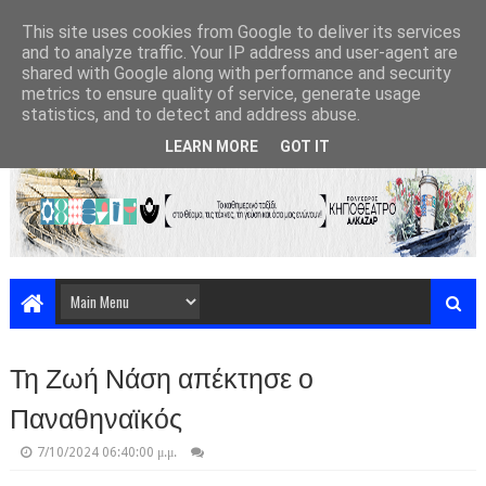
This site uses cookies from Google to deliver its services
and to analyze traffic. Your IP address and user-agent are
shared with Google along with performance and security
metrics to ensure quality of service, generate usage
statistics, and to detect and address abuse.
LEARN MORE
GOT IT
Τη Ζωή Νάση απέκτησε ο
Παναθηναϊκός
7/10/2024 06:40:00 μ.μ.