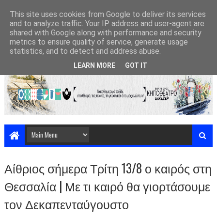
This site uses cookies from Google to deliver its services
and to analyze traffic. Your IP address and user-agent are
shared with Google along with performance and security
metrics to ensure quality of service, generate usage
statistics, and to detect and address abuse.
LEARN MORE
GOT IT
Αίθριος σήμερα Τρίτη 13/8 ο καιρός στη
Θεσσαλία | Με τι καιρό θα γιορτάσουμε
τον Δεκαπενταύγουστο