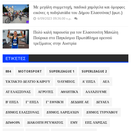
Με μεγάλη συμμετοχή, παιδικά χαμόγελα και όμορφες
εικόνες η ποδηλατάδα του Δήμου Ελασσόνας! (φωτ.)
6/09/2023 09:36:00 π.μ.
Πολύ καλή παρουσία για τον Ελασσονίτη Μανώλη
Πούρικα στο Παγκόσμιο Πρωτάθλημα ορεινού
τρεξίματος στην Αυστρία
ΕΤΙΚΈΤΕΣ
884
MOTORSPORT
SUPERLEAGUE 1
SUPERLEAGUE 2
ΈΚΤΑΚΤΟ ΔΕΛΤΊΟ ΚΑΙΡΟΎ
ΌΛΥΜΠΟΣ
Α' ΕΠΣΛ
ΑΕΛ
ΑΤ ΕΛΑΣΣΌΝΑΣ
ΑΓΡΌΤΕΣ
ΑΘΛΗΤΙΚΆ
ΑΛΛΆΖΟΥΜΕ
Β' ΕΠΣΛ
Γ' ΕΠΣΛ
Γ' ΕΘΝΙΚΉ
ΔΕΔΔΗΕ ΑΕ
ΔΕΥΑΕΛ
ΔΉΜΟΣ ΕΛΑΣΣΌΝΑΣ
ΔΉΜΟΣ ΛΑΡΙΣΑΊΩΝ
ΔΉΜΟΣ ΤΥΡΝΆΒΟΥ
ΔΙΆΦΟΡΑ
ΔΙΑΚΟΠΉ ΡΕΎΜΑΤΟΣ
ΕΜΥ
ΕΠΣ ΛΆΡΙΣΑΣ