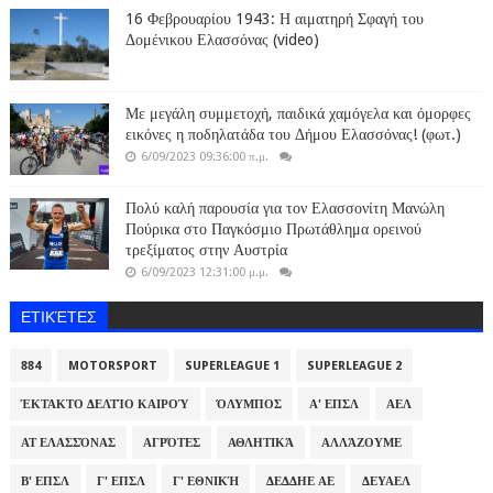
16 Φεβρουαρίου 1943: Η αιματηρή Σφαγή του
Δομένικου Ελασσόνας (video)
Με μεγάλη συμμετοχή, παιδικά χαμόγελα και όμορφες
εικόνες η ποδηλατάδα του Δήμου Ελασσόνας! (φωτ.)
6/09/2023 09:36:00 π.μ.
Πολύ καλή παρουσία για τον Ελασσονίτη Μανώλη
Πούρικα στο Παγκόσμιο Πρωτάθλημα ορεινού
τρεξίματος στην Αυστρία
6/09/2023 12:31:00 μ.μ.
ΕΤΙΚΈΤΕΣ
884
MOTORSPORT
SUPERLEAGUE 1
SUPERLEAGUE 2
ΈΚΤΑΚΤΟ ΔΕΛΤΊΟ ΚΑΙΡΟΎ
ΌΛΥΜΠΟΣ
Α' ΕΠΣΛ
ΑΕΛ
ΑΤ ΕΛΑΣΣΌΝΑΣ
ΑΓΡΌΤΕΣ
ΑΘΛΗΤΙΚΆ
ΑΛΛΆΖΟΥΜΕ
Β' ΕΠΣΛ
Γ' ΕΠΣΛ
Γ' ΕΘΝΙΚΉ
ΔΕΔΔΗΕ ΑΕ
ΔΕΥΑΕΛ