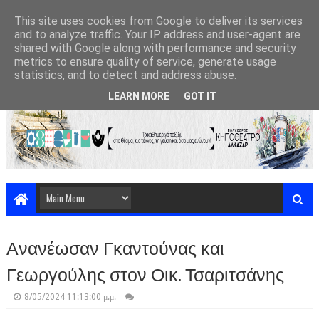
This site uses cookies from Google to deliver its services
and to analyze traffic. Your IP address and user-agent are
shared with Google along with performance and security
metrics to ensure quality of service, generate usage
statistics, and to detect and address abuse.
LEARN MORE
GOT IT
Ανανέωσαν Γκαντούνας και
Γεωργούλης στον Οικ. Τσαριτσάνης
8/05/2024 11:13:00 μ.μ.