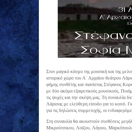
Στον μαγικό κόσμο της μουσική και της μελο
ιστορικό χώρο του Α΄ Αρχαίου θεάτρου Λάρισ
φήμης συνθέτης και πιανίστας Στέφανος Κορ
με δύο ακόμα εξαιρετικούς μουσικούς. Ποιήμ
τις ψυχές και την σκέψη μας. Τη συναυλία 
Λάρισας με ελεύθερη είσοδο για το κοινό. Γ
για τις δηλώσεις συμμετοχής, οι ενδιαφερό
Στη συναυλία θα ακουστούν συνθέσεις μεγ
Μικρούτσικου, Λοϊζου, Λάγιου, Μαρκόπουλο