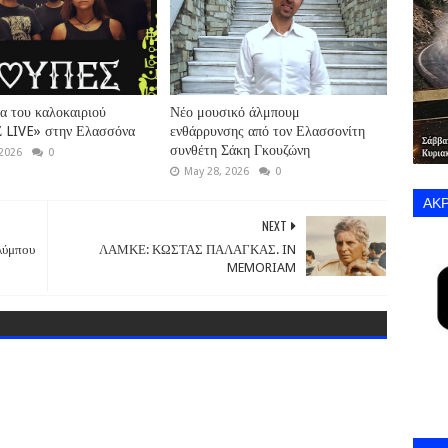
α του καλοκαιριού
Νέο μουσικό άλμπουμ
LIVE» στην Ελασσόνα
ενθάρρυνσης από τον Ελασσονίτη
συνθέτη Σάκη Γκουζώνη
 2026
0
May 28, 2026
0
ΑΚΡ
NEXT
λύμπου
ΛΑΜΚΕ: ΚΩΣΤΑΣ ΠΑΛΑΓΚΑΣ. IN
MEMORIAM