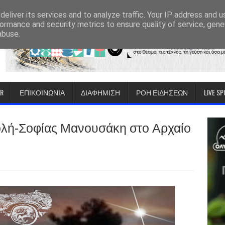
eliver its services and to analyze traffic. Your IP address and 
ormance and security metrics to ensure quality of service, gen
abuse.
IR
ΕΠΙΚΟΙΝΩΝΙΑ
ΔΙΑΦΗΜΙΣΗ
ΡΟΗ ΕΙΔΗΣΕΩΝ
LIVE S
ολή-Σοφίας Μανουσάκη στο Αρχαίο