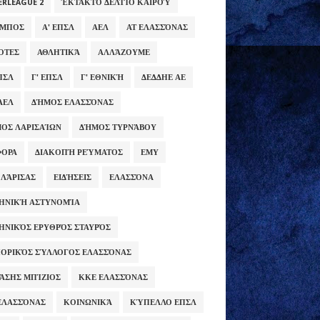
ERLEAGUE 2
ΈΚΤΑΚΤΟ ΔΕΛΤΊΟ ΚΑΙΡΟΎ
ΥΜΠΟΣ
Α' ΕΠΣΛ
ΑΕΛ
ΑΤ ΕΛΑΣΣΌΝΑΣ
ΌΤΕΣ
ΑΘΛΗΤΙΚΆ
ΑΛΛΆΖΟΥΜΕ
ΕΠΣΛ
Γ' ΕΠΣΛ
Γ' ΕΘΝΙΚΉ
ΔΕΔΔΗΕ ΑΕ
ΑΕΛ
ΔΉΜΟΣ ΕΛΑΣΣΌΝΑΣ
ΟΣ ΛΑΡΙΣΑΊΩΝ
ΔΉΜΟΣ ΤΥΡΝΆΒΟΥ
ΦΟΡΑ
ΔΙΑΚΟΠΉ ΡΕΎΜΑΤΟΣ
ΕΜΥ
 ΛΆΡΙΣΑΣ
ΕΙΔΉΣΕΙΣ
ΕΛΑΣΣΌΝΑ
ΗΝΙΚΉ ΑΣΤΥΝΟΜΊΑ
ΗΝΙΚΌΣ ΕΡΥΘΡΌΣ ΣΤΑΥΡΌΣ
ΟΡΙΚΌΣ ΣΎΛΛΟΓΟΣ ΕΛΑΣΣΌΝΑΣ
ΆΣΗΣ ΜΠΊΖΙΟΣ
ΚΚΕ ΕΛΑΣΣΌΝΑΣ
ΕΛΑΣΣΌΝΑΣ
ΚΟΙΝΩΝΙΚΆ
ΚΎΠΕΛΛΟ ΕΠΣΛ