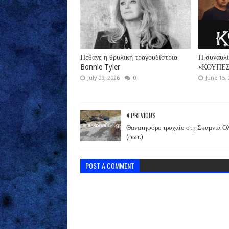
Πέθανε η θρυλική τραγουδίστρια
Η συναυλί
Bonnie Tyler
«ΚΟΥΠΕΣ 
July 09, 2026
0
June 15,
PREVIOUS
Θανατηφόρο τροχαίο στη Σκαμνιά Ο
(φωτ.)
POST A COMMENT