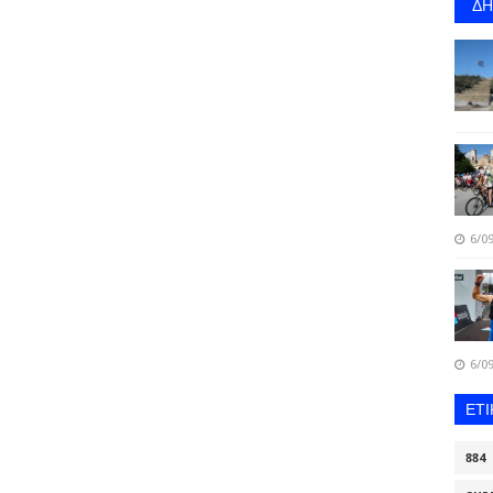
Δ
6/09
6/09
ΕΤ
884