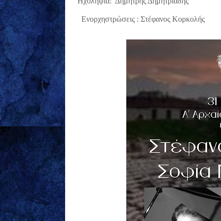
Ηχοληψία: Δημήτρης Δημητριάδης
Ενορχηστρώ
σεις : Στέφανος Κορκολής