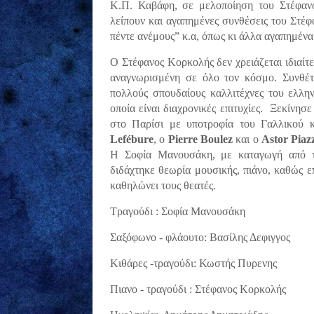
Κ.Π. Καβάφη, σε μελοποίηση του Στέφαν
λείπουν και αγαπημένες συνθέσεις του Στέφ
πέντε ανέμους” κ.α, όπως κι άλλα αγαπημένα
Ο Στέφανος Κορκολής δεν χρειάζεται ιδιαίτε
αναγνωρισμένη σε όλο τον κόσμο.
Συνθέτ
πολλούς σπουδαίους καλλιτέχνες του ελλη
οποία είναι διαχρονικές επιτυχίες.
Ξεκίνησε
στο Παρίσι μ
ε υποτροφία του Γαλλικού 
Lefébure
, ο
Pierre Boulez
και ο
Astor Piazz
Η Σοφία Μανουσάκη, με καταγωγή από τ
διδάχτηκε θεωρία μουσικής, πιάνο, καθώς 
καθηλώνει τους θεατές.
Τραγούδι : Σοφία Μανουσάκη
Σαξόφωνο - φλάουτο: Βασίλης Δεφιγγος
Κιθάρες -τραγούδι: Κωστής Πυρενης
Πιανο - τραγούδι : Στέφανος Κορκολής