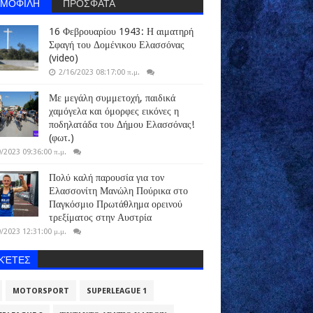
ΗΜΟΦΙΛΗ
ΠΡΟΣΦΑΤΑ
16 Φεβρουαρίου 1943: Η αιματηρή
Σφαγή του Δομένικου Ελασσόνας
(video)
2/16/2023 08:17:00 π.μ.
Με μεγάλη συμμετοχή, παιδικά
χαμόγελα και όμορφες εικόνες η
ποδηλατάδα του Δήμου Ελασσόνας!
(φωτ.)
/2023 09:36:00 π.μ.
Πολύ καλή παρουσία για τον
Ελασσονίτη Μανώλη Πούρικα στο
Παγκόσμιο Πρωτάθλημα ορεινού
τρεξίματος στην Αυστρία
/2023 12:31:00 μ.μ.
ΙΚΈΤΕΣ
MOTORSPORT
SUPERLEAGUE 1