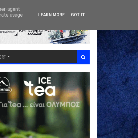
user-agent
erate usage
LEARN MORE
GOT IT
PORT