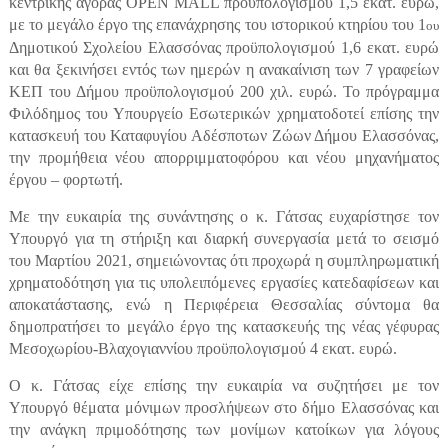
κεντρικής αγοράς
OPEN
MALL
προϋπολογισμού 1,5 εκατ. ευρώ,
με το μεγάλο έργο της επανάχρησης του ιστορικού κτηρίου του 1
ου
Δημοτικού Σχολείου Ελασσόνας προϋπολογισμού 1,6 εκατ. ευρώ
και θα ξεκινήσει εντός των ημερών η ανακαίνιση των 7 γραφείων
ΚΕΠ του Δήμου προϋπολογισμού 200 χιλ. ευρώ. Το πρόγραμμα
Φιλόδημος του Υπουργείο Εσωτερικών χρηματοδοτεί επίσης την
κατασκευή του Καταφυγίου Αδέσποτων Ζώων Δήμου Ελασσόνας,
την προμήθεια νέου απορριμματοφόρου και νέου μηχανήματος
έργου – φορτωτή.
Με την ευκαιρία της συνάντησης ο κ. Γάτσας ευχαρίστησε τον
Υπουργό για τη στήριξη και διαρκή συνεργασία μετά το σεισμό
του Μαρτίου 2021, σημειώνοντας ότι προχωρά η συμπληρωματική
χρηματοδότηση για τις υπολειπόμενες εργασίες κατεδαφίσεων και
αποκατάστασης, ενώ η Περιφέρεια Θεσσαλίας σύντομα θα
δημοπρατήσει το μεγάλο έργο της κατασκευής της νέας γέφυρας
Μεσοχωρίου-Βλαχογιαννίου προϋπολογισμού 4 εκατ. ευρώ.
Ο κ. Γάτσας είχε επίσης την ευκαιρία να συζητήσει με τον
Υπουργό θέματα μόνιμων προσλήψεων στο δήμο Ελασσόνας και
την ανάγκη πριμοδότησης των μονίμων κατοίκων για λόγους