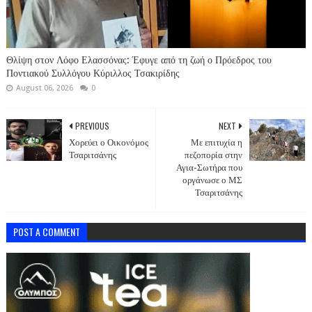
Θλίψη στον Λόφο Ελασσόνας: Έφυγε από τη ζωή ο Πρόεδρος του
Ποντιακού Συλλόγου Κύριλλος Τσακιρίδης
August 06, 2026
0
PREVIOUS
NEXT
Χορεύει ο Οικονόμος
Με επιτυχία η
Τσαριτσάνης
πεζοπορία στην
Αγια-Σωτήρα που
οργάνωσε ο ΜΣ
Τσαριτσάνης
POST A COMMENT