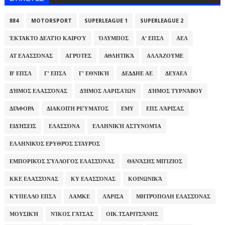
884
MOTORSPORT
SUPERLEAGUE 1
SUPERLEAGUE 2
ΈΚΤΑΚΤΟ ΔΕΛΤΊΟ ΚΑΙΡΟΎ
ΌΛΥΜΠΟΣ
Α' ΕΠΣΛ
ΑΕΛ
ΑΤ ΕΛΑΣΣΌΝΑΣ
ΑΓΡΌΤΕΣ
ΑΘΛΗΤΙΚΆ
ΑΛΛΆΖΟΥΜΕ
Β' ΕΠΣΛ
Γ' ΕΠΣΛ
Γ' ΕΘΝΙΚΉ
ΔΕΔΔΗΕ ΑΕ
ΔΕΥΑΕΛ
ΔΉΜΟΣ ΕΛΑΣΣΌΝΑΣ
ΔΉΜΟΣ ΛΑΡΙΣΑΊΩΝ
ΔΉΜΟΣ ΤΥΡΝΆΒΟΥ
ΔΙΆΦΟΡΑ
ΔΙΑΚΟΠΉ ΡΕΎΜΑΤΟΣ
ΕΜΥ
ΕΠΣ ΛΆΡΙΣΑΣ
ΕΙΔΉΣΕΙΣ
ΕΛΑΣΣΌΝΑ
ΕΛΛΗΝΙΚΉ ΑΣΤΥΝΟΜΊΑ
ΕΛΛΗΝΙΚΌΣ ΕΡΥΘΡΌΣ ΣΤΑΥΡΌΣ
ΕΜΠΟΡΙΚΌΣ ΣΎΛΛΟΓΟΣ ΕΛΑΣΣΌΝΑΣ
ΘΑΝΆΣΗΣ ΜΠΊΖΙΟΣ
ΚΚΕ ΕΛΑΣΣΌΝΑΣ
ΚΥ ΕΛΑΣΣΌΝΑΣ
ΚΟΙΝΩΝΙΚΆ
ΚΎΠΕΛΛΟ ΕΠΣΛ
ΛΑΜΚΕ
ΛΆΡΙΣΑ
ΜΗΤΡΌΠΟΛΗ ΕΛΑΣΣΌΝΑΣ
ΜΟΥΣΙΚΉ
ΝΊΚΟΣ ΓΆΤΣΑΣ
ΟΙΚ.ΤΣΑΡΙΤΣΆΝΗΣ