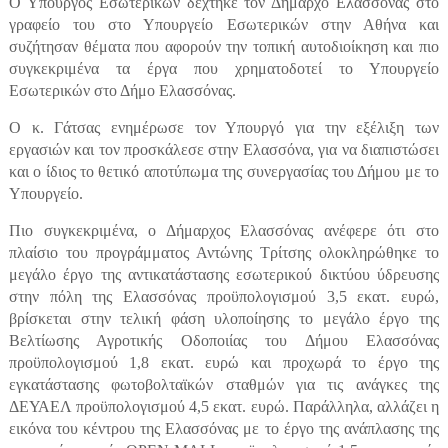
Ο Υπουργός Εσωτερικών δέχτηκε τον Δήμαρχο Ελασσόνας στο
γραφείο του στο Υπουργείο Εσωτερικών στην Αθήνα και
συζήτησαν θέματα που αφορούν την τοπική αυτοδιοίκηση και πιο
συγκεκριμένα τα έργα που χρηματοδοτεί το Υπουργείο
Εσωτερικών στο Δήμο Ελασσόνας.
Ο κ. Γάτσας ενημέρωσε τον Υπουργό για την εξέλιξη των
εργασιών και τον προσκάλεσε στην Ελασσόνα, για να διαπιστώσει
και ο ίδιος το θετικό αποτύπωμα της συνεργασίας του Δήμου με το
Υπουργείο.
Πιο συγκεκριμένα, ο Δήμαρχος Ελασσόνας ανέφερε ότι στο
πλαίσιο του προγράμματος Αντώνης Τρίτσης ολοκληρώθηκε το
μεγάλο έργο της αντικατάστασης εσωτερικού δικτύου ύδρευσης
στην πόλη της Ελασσόνας προϋπολογισμού 3,5 εκατ. ευρώ,
βρίσκεται στην τελική φάση υλοποίησης το μεγάλο έργο της
Βελτίωσης Αγροτικής Οδοποιίας του Δήμου Ελασσόνας
προϋπολογισμού 1,8 εκατ. ευρώ και προχωρά το έργο της
εγκατάστασης φωτοβολταϊκών σταθμών για τις ανάγκες της
ΔΕΥΑΕΛ προϋπολογισμού 4,5 εκατ. ευρώ. Παράλληλα, αλλάζει η
εικόνα του κέντρου της Ελασσόνας με το έργο της ανάπλασης της