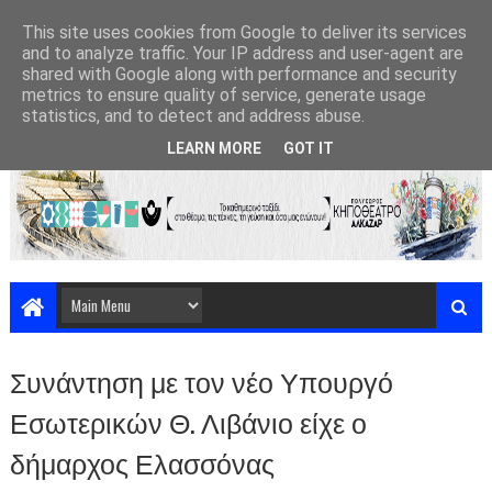
This site uses cookies from Google to deliver its services
and to analyze traffic. Your IP address and user-agent are
shared with Google along with performance and security
metrics to ensure quality of service, generate usage
statistics, and to detect and address abuse.
LEARN MORE
GOT IT
Συνάντηση με τον νέο Υπουργό
Εσωτερικών Θ. Λιβάνιο είχε ο
δήμαρχος Ελασσόνας