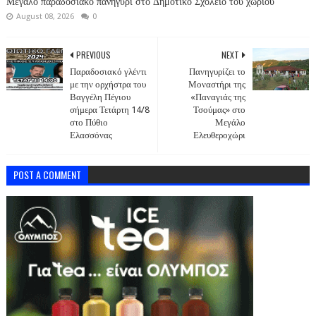
Μεγάλο παραδοσιακό πανηγύρι στο Δημοτικό Σχολείο του χωριού
August 08, 2026
0
PREVIOUS
NEXT
Παραδοσιακό γλέντι
Πανηγυρίζει το
με την ορχήστρα του
Μοναστήρι της
Βαγγέλη Πέγιου
«Παναγιάς της
σήμερα Τετάρτη 14/8
Τσούμας» στο
στο Πύθιο
Μεγάλο
Ελασσόνας
Ελευθεροχώρι
POST A COMMENT