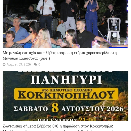
Με μεγάλη επιτυχία και πλήθος κόσμου η ετήσια χοροεσπερίδα στη
Μαγούλα Ελασσόνας (φωτ.)
August 09, 2026
0
Ζωντανεύει σήμερα Σάββατο 8/8 η παράδοση στον Κοκκινοπηλό: