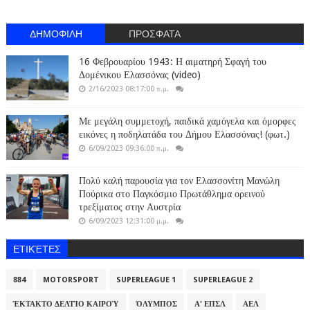
ΔΗΜΟΦΙΛΗ
ΠΡΟΣΦΑΤΑ
16 Φεβρουαρίου 1943: Η αιματηρή Σφαγή του
Δομένικου Ελασσόνας (video)
2/16/2023 08:17:00 π.μ.
Με μεγάλη συμμετοχή, παιδικά χαμόγελα και όμορφες
εικόνες η ποδηλατάδα του Δήμου Ελασσόνας! (φωτ.)
6/09/2023 09:36:00 π.μ.
Πολύ καλή παρουσία για τον Ελασσονίτη Μανώλη
Πούρικα στο Παγκόσμιο Πρωτάθλημα ορεινού
τρεξίματος στην Αυστρία
6/09/2023 12:31:00 μ.μ.
ΕΤΙΚΈΤΕΣ
884
MOTORSPORT
SUPERLEAGUE 1
SUPERLEAGUE 2
ΈΚΤΑΚΤΟ ΔΕΛΤΊΟ ΚΑΙΡΟΎ
ΌΛΥΜΠΟΣ
Α' ΕΠΣΛ
ΑΕΛ