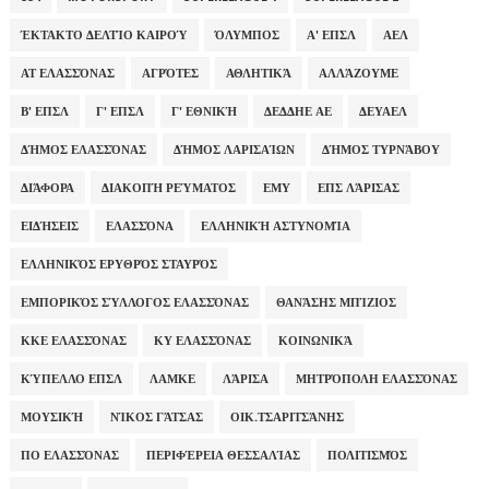
ΈΚΤΑΚΤΟ ΔΕΛΤΊΟ ΚΑΙΡΟΎ
ΌΛΥΜΠΟΣ
Α' ΕΠΣΛ
ΑΕΛ
ΑΤ ΕΛΑΣΣΌΝΑΣ
ΑΓΡΌΤΕΣ
ΑΘΛΗΤΙΚΆ
ΑΛΛΆΖΟΥΜΕ
Β' ΕΠΣΛ
Γ' ΕΠΣΛ
Γ' ΕΘΝΙΚΉ
ΔΕΔΔΗΕ ΑΕ
ΔΕΥΑΕΛ
ΔΉΜΟΣ ΕΛΑΣΣΌΝΑΣ
ΔΉΜΟΣ ΛΑΡΙΣΑΊΩΝ
ΔΉΜΟΣ ΤΥΡΝΆΒΟΥ
ΔΙΆΦΟΡΑ
ΔΙΑΚΟΠΉ ΡΕΎΜΑΤΟΣ
ΕΜΥ
ΕΠΣ ΛΆΡΙΣΑΣ
ΕΙΔΉΣΕΙΣ
ΕΛΑΣΣΌΝΑ
ΕΛΛΗΝΙΚΉ ΑΣΤΥΝΟΜΊΑ
ΕΛΛΗΝΙΚΌΣ ΕΡΥΘΡΌΣ ΣΤΑΥΡΌΣ
ΕΜΠΟΡΙΚΌΣ ΣΎΛΛΟΓΟΣ ΕΛΑΣΣΌΝΑΣ
ΘΑΝΆΣΗΣ ΜΠΊΖΙΟΣ
ΚΚΕ ΕΛΑΣΣΌΝΑΣ
ΚΥ ΕΛΑΣΣΌΝΑΣ
ΚΟΙΝΩΝΙΚΆ
ΚΎΠΕΛΛΟ ΕΠΣΛ
ΛΑΜΚΕ
ΛΆΡΙΣΑ
ΜΗΤΡΌΠΟΛΗ ΕΛΑΣΣΌΝΑΣ
ΜΟΥΣΙΚΉ
ΝΊΚΟΣ ΓΆΤΣΑΣ
ΟΙΚ.ΤΣΑΡΙΤΣΆΝΗΣ
ΠΟ ΕΛΑΣΣΌΝΑΣ
ΠΕΡΙΦΈΡΕΙΑ ΘΕΣΣΑΛΊΑΣ
ΠΟΛΙΤΙΣΜΌΣ