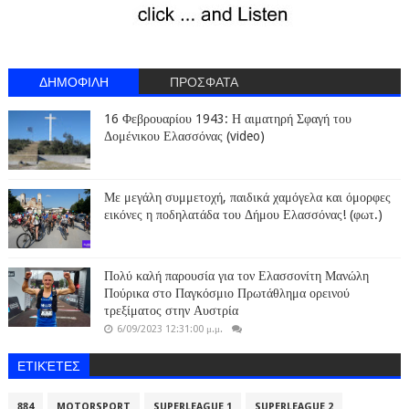
ΔΗΜΟΦΙΛΗ
ΠΡΟΣΦΑΤΑ
16 Φεβρουαρίου 1943: Η αιματηρή Σφαγή του
Δομένικου Ελασσόνας (video)
Με μεγάλη συμμετοχή, παιδικά χαμόγελα και όμορφες
εικόνες η ποδηλατάδα του Δήμου Ελασσόνας! (φωτ.)
Πολύ καλή παρουσία για τον Ελασσονίτη Μανώλη
Πούρικα στο Παγκόσμιο Πρωτάθλημα ορεινού
τρεξίματος στην Αυστρία
6/09/2023 12:31:00 μ.μ.
ΕΤΙΚΈΤΕΣ
884
MOTORSPORT
SUPERLEAGUE 1
SUPERLEAGUE 2