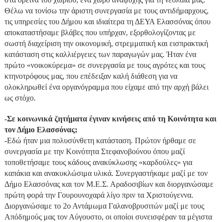
Θέλω να τονίσω την άριστη συνεργασία με τους αντιδήμαρχους,
τις υπηρεσίες του Δήμου και ιδιαίτερα τη ΔΕΥΑ Ελασσόνας όπου
αποκαταστήσαμε βλάβες που υπήρχαν, εξορθολογίζοντας με
σωστή διαχείριση την οικονομική, στρεμματική και εισπρακτική
κατάσταση στις καλλιέργειες των παραγωγών μας. Ήταν ένα
πρώτο «νοικοκύρεμα» σε συνεργασία με τους αγρότες και τους
κτηνοτρόφους μας, που επέδειξαν καλή διάθεση για να
ολοκληρωθεί ένα οργανόγραμμα που είχαμε από την αρχή βάλει
ως στόχο.
-Σε κοινωνικά ζητήματα έγιναν κινήσεις από τη Κοινότητα και
τον Δήμο Ελασσόνας;
-Εδώ ήταν μια πολυσύνθετη κατάσταση. Πρώτον ήρθαμε σε
συνεργασία με την Κοινότητα Στεφανοβούνου όπου μαζί
τοποθετήσαμε τους κάδους ανακύκλωσης «καρδούλες» για
καπάκια και ανακυκλώσιμα υλικά. Συνεργαστήκαμε μαζί με τον
Δήμο Ελασσόνας και τον Μ.Ε.Σ. Αραδοσιβίων και διοργανώσαμε
πρώτη φορά την Γουρουνοχαρά λίγο πριν τα Χριστούγεννα.
Διοργανώσαμε το 2ο Αντάμωμα Γαλανοβρυσιτών μαζί με τους
Απόδημούς μας τον Αύγουστο, οι οποίοι συνεισφέραν τα μέγιστα