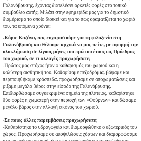
Γαλανόβρυσης, έχοντας διατελέσει αρκετές φορές στο τοπικό
συμβούλιο αυτής. Μιλάει στην εφημερίδα μας για το δημοτικό
διαμέρισμα το οποίο διοικεί και για το πως οραματίζεται το χωριό
του, τα επόμενα χρόνια:
-Κύριε Καζάνα, σας ευχαριστούμε για τη φιλοξενία στη
Γαλανόβρυση και θέλουμε αρχικά να μας πείτε, με αφορμή την
ολοκλήρωση σε λίγους μήνες του πρώτου έτους ως Πρόεδρος
του χωριού, σε τι αλλαγές προχωρήσατε;
-Πρώτος μας στόχος ήταν ο καθαρισμός του χωριού και η
καλύτερη αισθητική του. Καθαρίσαμε πεζοδρόμια, βάψαμε και
περιποιηθήκαμε κράσπεδα, προχωρήσαμε σε αποχωματώσεις και
ρίξαμε μεγάλο βάρος στην είσοδο της Γαλανόβρυσης.
Επιδιορθώσαμε συγκεκριμένα σημεία της πλατείας, καθαρίστηκε
δύο φορές η χωματερή στην περιοχή των «Φούρνων» και δώσαμε
μεγάλο βάρος στην αλλαγή εικόνας του χωριού.
-Σε ποιες άλλες παρεμβάσεις προχωρήσατε;
-Καθαρίστηκε το υδραγωγείο και διαμορφώθηκε ο εξωτερικός του
χώρος. Προχωρήσαμε σε αποψιλώσεις χόρτων και διαμορφώσαμε
στα ορεινά του χωριού, ένα χώρο αναψυχής για τη νεολαία μας.