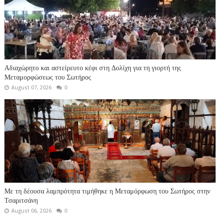
Αδιαχώρητο και αστείρευτο κέφι στη Δολίχη για τη γιορτή της
Μεταμορφώσεως του Σωτήρος
August 07, 2026
0
Με τη δέουσα λαμπρότητα τιμήθηκε η Μεταμόρφωση του Σωτήρος στην
Τσαριτσάνη
August 06, 2026
0