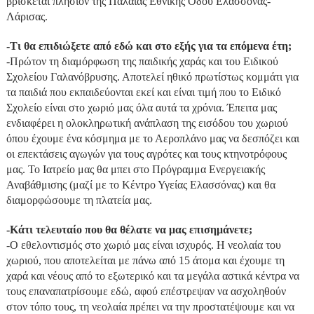
βρίσκεται πλησίον της Παλαιάς Εθνικής Οδού Ελασσόνας-
Λάρισας.
-Τι θα επιδιώξετε από εδώ και στο εξής για τα επόμενα έτη;
-Πρώτον τη διαμόρφωση της παιδικής χαράς και του Ειδικού
Σχολείου Γαλανόβρυσης. Αποτελεί ηθικό πρωτίστως κομμάτι για
τα παιδιά που εκπαιδεύονται εκεί και είναι τιμή που το Ειδικό
Σχολείο είναι στο χωριό μας όλα αυτά τα χρόνια. Έπειτα μας
ενδιαφέρει η ολοκληρωτική ανάπλαση της εισόδου του χωριού
όπου έχουμε ένα κόσμημα με το Αεροπλάνο μας να δεσπόζει και
οι επεκτάσεις αγωγών για τους αγρότες και τους κτηνοτρόφους
μας. Το Ιατρείο μας θα μπει στο Πρόγραμμα Ενεργειακής
Αναβάθμισης (μαζί με το Κέντρο Υγείας Ελασσόνας) και θα
διαμορφώσουμε τη πλατεία μας.
-Κάτι τελευταίο που θα θέλατε να μας επισημάνετε;
-Ο εθελοντισμός στο χωριό μας είναι ισχυρός. Η νεολαία του
χωριού, που αποτελείται με πάνω από 15 άτομα και έχουμε τη
χαρά και νέους από το εξωτερικό και τα μεγάλα αστικά κέντρα να
τους επαναπατρίσουμε εδώ, αφού επέστρεψαν να ασχοληθούν
στον τόπο τους, τη νεολαία πρέπει να την προστατέψουμε και να