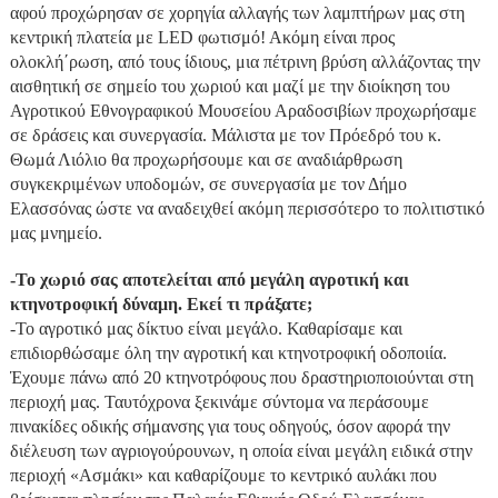
αφού προχώρησαν σε χορηγία αλλαγής των λαμπτήρων μας στη
κεντρική πλατεία με LED φωτισμό! Ακόμη είναι προς
ολοκλή΄ρωση, από τους ίδιους, μια πέτρινη βρύση αλλάζοντας την
αισθητική σε σημείο του χωριού και μαζί με την διοίκηση του
Αγροτικού Εθνογραφικού Μουσείου Αραδοσιβίων προχωρήσαμε
σε δράσεις και συνεργασία. Μάλιστα με τον Πρόεδρό του κ.
Θωμά Λιόλιο θα προχωρήσουμε και σε αναδιάρθρωση
συγκεκριμένων υποδομών, σε συνεργασία με τον Δήμο
Ελασσόνας ώστε να αναδειχθεί ακόμη περισσότερο το πολιτιστικό
μας μνημείο.
-Το χωριό σας αποτελείται από μεγάλη αγροτική και
κτηνοτροφική δύναμη. Εκεί τι πράξατε;
-Το αγροτικό μας δίκτυο είναι μεγάλο. Καθαρίσαμε και
επιδιορθώσαμε όλη την αγροτική και κτηνοτροφική οδοποιία.
Έχουμε πάνω από 20 κτηνοτρόφους που δραστηριοποιούνται στη
περιοχή μας. Ταυτόχρονα ξεκινάμε σύντομα να περάσουμε
πινακίδες οδικής σήμανσης για τους οδηγούς, όσον αφορά την
διέλευση των αγριογούρουνων, η οποία είναι μεγάλη ειδικά στην
περιοχή «Ασμάκι» και καθαρίζουμε το κεντρικό αυλάκι που