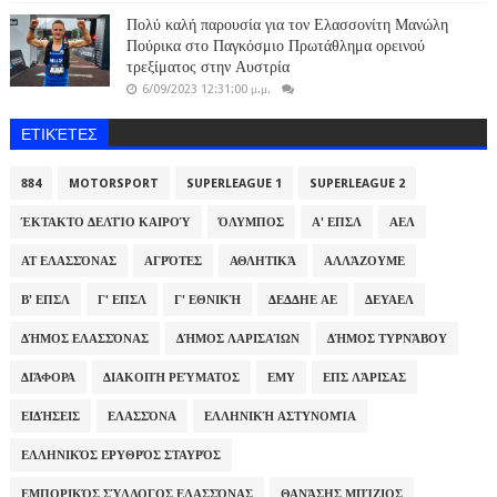
Πολύ καλή παρουσία για τον Ελασσονίτη Μανώλη
Πούρικα στο Παγκόσμιο Πρωτάθλημα ορεινού
τρεξίματος στην Αυστρία
6/09/2023 12:31:00 μ.μ.
ΕΤΙΚΈΤΕΣ
884
MOTORSPORT
SUPERLEAGUE 1
SUPERLEAGUE 2
ΈΚΤΑΚΤΟ ΔΕΛΤΊΟ ΚΑΙΡΟΎ
ΌΛΥΜΠΟΣ
Α' ΕΠΣΛ
ΑΕΛ
ΑΤ ΕΛΑΣΣΌΝΑΣ
ΑΓΡΌΤΕΣ
ΑΘΛΗΤΙΚΆ
ΑΛΛΆΖΟΥΜΕ
Β' ΕΠΣΛ
Γ' ΕΠΣΛ
Γ' ΕΘΝΙΚΉ
ΔΕΔΔΗΕ ΑΕ
ΔΕΥΑΕΛ
ΔΉΜΟΣ ΕΛΑΣΣΌΝΑΣ
ΔΉΜΟΣ ΛΑΡΙΣΑΊΩΝ
ΔΉΜΟΣ ΤΥΡΝΆΒΟΥ
ΔΙΆΦΟΡΑ
ΔΙΑΚΟΠΉ ΡΕΎΜΑΤΟΣ
ΕΜΥ
ΕΠΣ ΛΆΡΙΣΑΣ
ΕΙΔΉΣΕΙΣ
ΕΛΑΣΣΌΝΑ
ΕΛΛΗΝΙΚΉ ΑΣΤΥΝΟΜΊΑ
ΕΛΛΗΝΙΚΌΣ ΕΡΥΘΡΌΣ ΣΤΑΥΡΌΣ
ΕΜΠΟΡΙΚΌΣ ΣΎΛΛΟΓΟΣ ΕΛΑΣΣΌΝΑΣ
ΘΑΝΆΣΗΣ ΜΠΊΖΙΟΣ