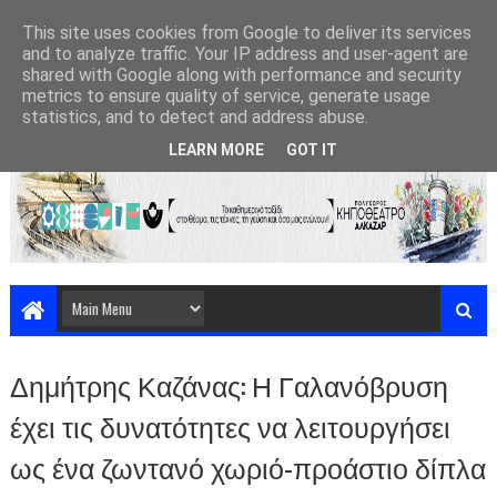
This site uses cookies from Google to deliver its services
and to analyze traffic. Your IP address and user-agent are
shared with Google along with performance and security
metrics to ensure quality of service, generate usage
statistics, and to detect and address abuse.
LEARN MORE
GOT IT
Δημήτρης Καζάνας: Η Γαλανόβρυση
έχει τις δυνατότητες να λειτουργήσει
ως ένα ζωντανό χωριό-προάστιο δίπλα