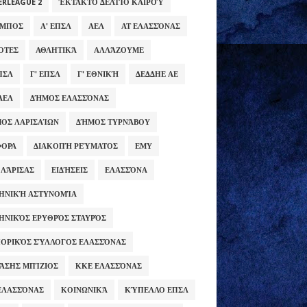
ERLEAGUE 2
ΈΚΤΑΚΤΟ ΔΕΛΤΊΟ ΚΑΙΡΟΎ
ΥΜΠΟΣ
Α' ΕΠΣΛ
ΑΕΛ
ΑΤ ΕΛΑΣΣΌΝΑΣ
ΌΤΕΣ
ΑΘΛΗΤΙΚΆ
ΑΛΛΆΖΟΥΜΕ
ΕΠΣΛ
Γ' ΕΠΣΛ
Γ' ΕΘΝΙΚΉ
ΔΕΔΔΗΕ ΑΕ
ΑΕΛ
ΔΉΜΟΣ ΕΛΑΣΣΌΝΑΣ
ΟΣ ΛΑΡΙΣΑΊΩΝ
ΔΉΜΟΣ ΤΥΡΝΆΒΟΥ
ΦΟΡΑ
ΔΙΑΚΟΠΉ ΡΕΎΜΑΤΟΣ
ΕΜΥ
 ΛΆΡΙΣΑΣ
ΕΙΔΉΣΕΙΣ
ΕΛΑΣΣΌΝΑ
ΗΝΙΚΉ ΑΣΤΥΝΟΜΊΑ
ΗΝΙΚΌΣ ΕΡΥΘΡΌΣ ΣΤΑΥΡΌΣ
ΟΡΙΚΌΣ ΣΎΛΛΟΓΟΣ ΕΛΑΣΣΌΝΑΣ
ΆΣΗΣ ΜΠΊΖΙΟΣ
ΚΚΕ ΕΛΑΣΣΌΝΑΣ
ΕΛΑΣΣΌΝΑΣ
ΚΟΙΝΩΝΙΚΆ
ΚΎΠΕΛΛΟ ΕΠΣΛ