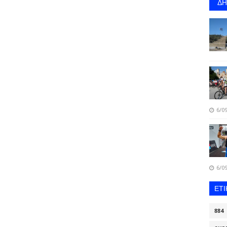
Δ
6/09
6/09
ΕΤ
884