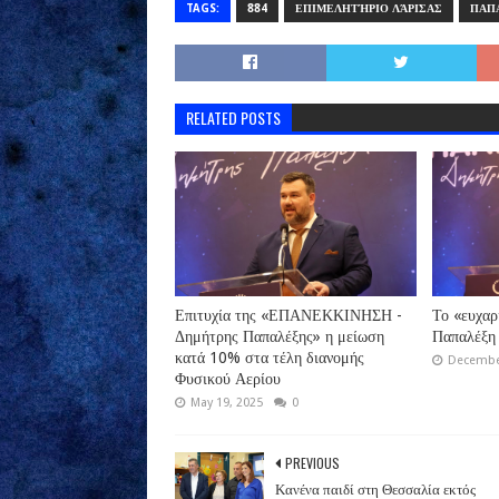
TAGS:
884
ΕΠΙΜΕΛΗΤΉΡΙΟ ΛΆΡΙΣΑΣ
ΠΑΠ
RELATED POSTS
Επιτυχία της «ΕΠΑΝΕΚΚΙΝΗΣΗ -
Το «ευχαρ
Δημήτρης Παπαλέξης» η μείωση
Παπαλέξη
κατά 10% στα τέλη διανομής
December
Φυσικού Αερίου
May 19, 2025
0
PREVIOUS
Κανένα παιδί στη Θεσσαλία εκτός