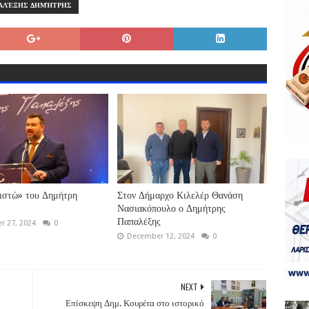
ΑΛΈΞΗΣ ΔΗΜΉΤΡΗΣ
ιστώ» του Δημήτρη
Στον Δήμαρχο Κιλελέρ Θανάση
Νασιακόπουλο ο Δημήτρης
Παπαλέξης
 27, 2024
0
December 12, 2024
0
NEXT
Επίσκεψη Δημ. Κουρέτα στο ιστορικό