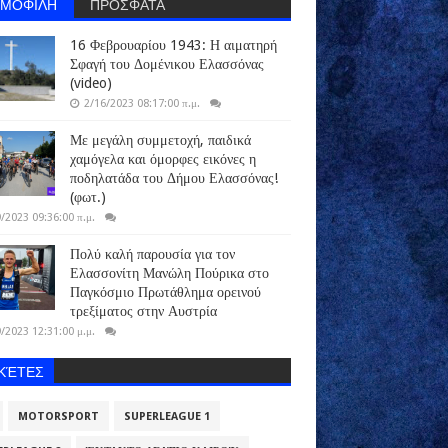
ΗΜΟΦΙΛΗ
ΠΡΟΣΦΑΤΑ
16 Φεβρουαρίου 1943: Η αιματηρή
Σφαγή του Δομένικου Ελασσόνας
(video)
2/16/2023 08:17:00 π.μ.
Με μεγάλη συμμετοχή, παιδικά
χαμόγελα και όμορφες εικόνες η
ποδηλατάδα του Δήμου Ελασσόνας!
(φωτ.)
/2023 09:36:00 π.μ.
Πολύ καλή παρουσία για τον
Ελασσονίτη Μανώλη Πούρικα στο
Παγκόσμιο Πρωτάθλημα ορεινού
τρεξίματος στην Αυστρία
/2023 12:31:00 μ.μ.
ΙΚΈΤΕΣ
MOTORSPORT
SUPERLEAGUE 1