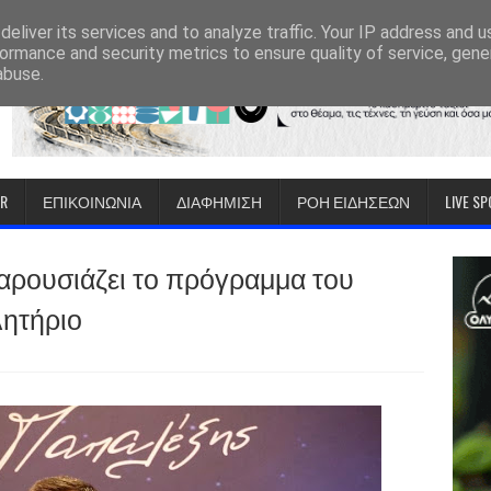
eliver its services and to analyze traffic. Your IP address and 
ormance and security metrics to ensure quality of service, gen
abuse.
IR
ΕΠΙΚΟΙΝΩΝΙΑ
ΔΙΑΦΗΜΙΣΗ
ΡΟΗ ΕΙΔΗΣΕΩΝ
LIVE S
ρουσιάζει το πρόγραμμα του
λητήριο