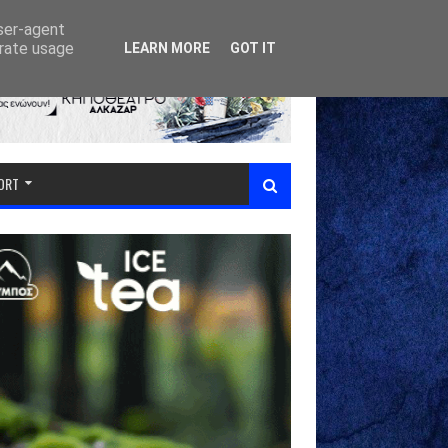
user-agent
erate usage
LEARN MORE
GOT IT
PORT