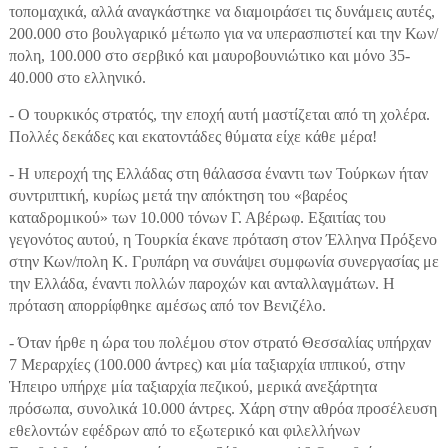
τοπομαχικά, αλλά αναγκάστηκε να διαμοιράσει τις δυνάμεις αυτές,
200.000 στο βουλγαρικό μέτωπο για να υπερασπιστεί και την Κων/
πολη, 100.000 στο σερβικό και μαυροβουνιώτικο και μόνο 35-
40.000 στο ελληνικό.
- Ο τουρκικός στρατός, την εποχή αυτή μαστίζεται από τη χολέρα.
Πολλές δεκάδες και εκατοντάδες θύματα είχε κάθε μέρα!
- Η υπεροχή της Ελλάδας στη θάλασσα έναντι των Τούρκων ήταν
συντριπτική, κυρίως μετά την απόκτηση του «βαρέος
καταδρομικού» των 10.000 τόνων Γ. Αβέρωφ. Εξαιτίας του
γεγονότος αυτού, η Τουρκία έκανε πρόταση στον Έλληνα Πρόξενο
στην Κων/πολη Κ. Γρυπάρη να συνάψει συμφωνία συνεργασίας με
την Ελλάδα, έναντι πολλών παροχών και ανταλλαγμάτων. Η
πρόταση απορρίφθηκε αμέσως από τον Βενιζέλο.
- Όταν ήρθε η ώρα του πολέμου στον στρατό Θεσσαλίας υπήρχαν
7 Μεραρχίες (100.000 άντρες) και μία ταξιαρχία ιππικού, στην
Ήπειρο υπήρχε μία ταξιαρχία πεζικού, μερικά ανεξάρτητα
πρόσωπα, συνολικά 10.000 άντρες. Χάρη στην αθρόα προσέλευση
εθελοντών εφέδρων από το εξωτερικό και φιλελλήνων