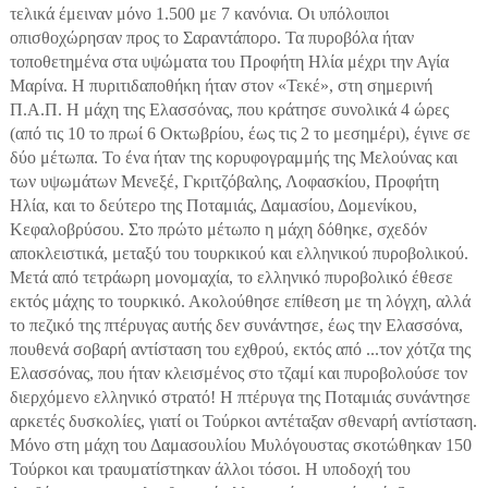
τελικά έμειναν μόνο 1.500 με 7 κανόνια. Οι υπόλοιποι
οπισθοχώρησαν προς το Σαραντάπορο. Τα πυροβόλα ήταν
τοποθετημένα στα υψώματα του Προφήτη Ηλία μέχρι την Αγία
Μαρίνα. Η πυριτιδαποθήκη ήταν στον «Τεκέ», στη σημερινή
Π.Α.Π. Η μάχη της Ελασσόνας, που κράτησε συνολικά 4 ώρες
(από τις 10 το πρωί 6 Οκτωβρίου, έως τις 2 το μεσημέρι), έγινε σε
δύο μέτωπα. Το ένα ήταν της κορυφογραμμής της Μελούνας και
των υψωμάτων Μενεξέ, Γκριτζόβαλης, Λοφασκίου, Προφήτη
Ηλία, και το δεύτερο της Ποταμιάς, Δαμασίου, Δομενίκου,
Κεφαλοβρύσου. Στο πρώτο μέτωπο η μάχη δόθηκε, σχεδόν
αποκλειστικά, μεταξύ του τουρκικού και ελληνικού πυροβολικού.
Μετά από τετράωρη μονομαχία, το ελληνικό πυροβολικό έθεσε
εκτός μάχης το τουρκικό. Ακολούθησε επίθεση με τη λόγχη, αλλά
το πεζικό της πτέρυγας αυτής δεν συνάντησε, έως την Ελασσόνα,
πουθενά σοβαρή αντίσταση του εχθρού, εκτός από ...τον χότζα της
Ελασσόνας, που ήταν κλεισμένος στο τζαμί και πυροβολούσε τον
διερχόμενο ελληνικό στρατό! Η πτέρυγα της Ποταμιάς συνάντησε
αρκετές δυσκολίες, γιατί οι Τούρκοι αντέταξαν σθεναρή αντίσταση.
Μόνο στη μάχη του Δαμασουλίου Μυλόγουστας σκοτώθηκαν 150
Τούρκοι και τραυματίστηκαν άλλοι τόσοι. Η υποδοχή του