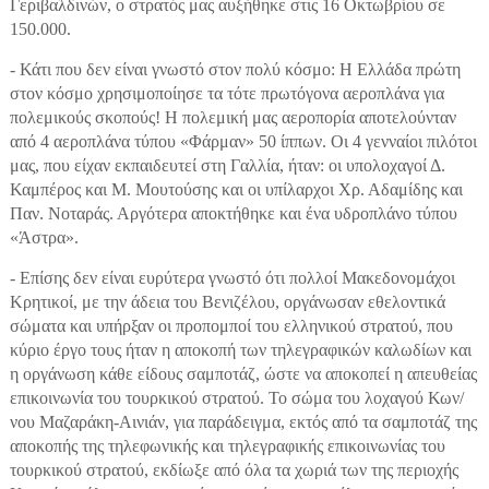
Γεριβαλδινών, ο στρατός μας αυξήθηκε στις 16 Οκτωβρίου σε
150.000.
- Κάτι που δεν είναι γνωστό στον πολύ κόσμο: Η Ελλάδα πρώτη
στον κόσμο χρησιμοποίησε τα τότε πρωτόγονα αεροπλάνα για
πολεμικούς σκοπούς! Η πολεμική μας αεροπορία αποτελούνταν
από 4 αεροπλάνα τύπου «Φάρμαν» 50 ίππων. Οι 4 γενναίοι πιλότοι
μας, που είχαν εκπαιδευτεί στη Γαλλία, ήταν: οι υπολοχαγοί Δ.
Καμπέρος και Μ. Μουτούσης και οι υπίλαρχοι Χρ. Αδαμίδης και
Παν. Νοταράς. Αργότερα αποκτήθηκε και ένα υδροπλάνο τύπου
«Άστρα».
- Επίσης δεν είναι ευρύτερα γνωστό ότι πολλοί Μακεδονομάχοι
Κρητικοί, με την άδεια του Βενιζέλου, οργάνωσαν εθελοντικά
σώματα και υπήρξαν οι προπομποί του ελληνικού στρατού, που
κύριο έργο τους ήταν η αποκοπή των τηλεγραφικών καλωδίων και
η οργάνωση κάθε είδους σαμποτάζ, ώστε να αποκοπεί η απευθείας
επικοινωνία του τουρκικού στρατού. Το σώμα του λοχαγού Κων/
νου Μαζαράκη-Αινιάν, για παράδειγμα, εκτός από τα σαμποτάζ της
αποκοπής της τηλεφωνικής και τηλεγραφικής επικοινωνίας του
τουρκικού στρατού, εκδίωξε από όλα τα χωριά των της περιοχής