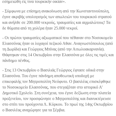
εσημειώθη είς τινα τουρκικήν οικίαν».
- Σύμφωνα με επίσημη ανακοίνωση από την Κωνσταντινούπολη,
έγινε ακριβής υπολογισμός των απωλειών του τουρκικού στρατού
και ανήλθε σε 200.000 νεκρούς, τραυματίες και αιχμαλώτους! Τα
δε θύματα από τη χολέρα ήταν 25.000 νεκροί.
- Οι πρώτοι τραυματίες αξιωματικοί που πέθαναν στο Νοσοκομείο
Ελασσόνας ήταν οι λοχαγοί πεζικού Αθαν. Αναγνωστόπουλος (από
τη Δωρίδα) και Γεώργιος Μπίνας (από την Αιτωλοακαρνανία).
Θάφτηκαν στις 14 Οκτωβρίου στην Ελασσόνα με όλες τις τιμές και
πάνδημο πένθος.
- Στις 13 Οκτωβρίου ο Βασιλιάς Γεώργιος έφτασε οδικά στην
Ελασσόνα. Του έγινε πάνδημη αποθεωτική υποδοχή με
επικεφαλής τον Μητροπολίτη Νεόφυτο. Ο βασιλέας επισκέφθηκε
το Νοσοκομείο Ελασσόνας, που στεγαζόταν στο ιστορικό Α’
Δημοτικό Σχολείο. Στη συνέχεια, του έγινε δεξίωση στην πλατεία
προξενείου, τον προσφώνησε ο Μητροπολίτης και διανυκτέρευσε
στο σπίτι του προύχοντα Λ. Κύρκου. Το πρωί της 14ης Οκτωβρίου
ο Βασιλέας αναχώρησε για τα Σέρβια.