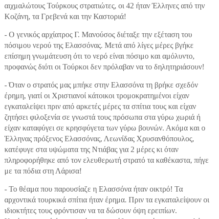
αιχμαλώτους Τούρκους στρατιώτες, οι 42 ήταν Έλληνες από την
Κοζάνη, τα Γρεβενά και την Καστοριά!
- Ο γενικός αρχίατρος Γ. Μανούσος διέταξε την εξέταση του
πόσιμου νερού της Ελασσόνας. Μετά από λίγες μέρες βγήκε
επίσημη γνωμάτευση ότι το νερό είναι πόσιμο και αμόλυντο,
προφανώς διότι οι Τούρκοι δεν πρόλαβαν να το δηλητηριάσουν!
- Όταν ο στρατός μας μπήκε στην Ελασσόνα τη βρήκε σχεδόν
έρημη, γιατί οι Xριστιανοί κάτοικοι τρομοκρατημένοι είχαν
εγκαταλείψει πριν από αρκετές μέρες τα σπίτια τους και είχαν
ζητήσει φιλοξενία σε γνωστά τους πρόσωπα στα γύρω χωριά ή
είχαν καταφύγει σε κρησφύγετα των γύρω βουνών. Ακόμα και ο
Έλληνας πρόξενος Ελασσόνας, Λεωνίδας Χρυσανθόπουλος,
κατέφυγε στα υψώματα της Ντιάβας για 2 μέρες κι όταν
πληροφορήθηκε από τον ελευθερωτή στρατό τα καθέκαστα, πήγε
με τα πόδια στη Λάρισα!
- Το θέαμα που παρουσίαζε η Ελασσόνα ήταν οικτρό! Τα
αρχοντικά τουρκικά σπίτια ήταν έρημα. Πριν τα εγκαταλείψουν οι
ιδιοκτήτες τους φρόντισαν να τα δώσουν όψη ερειπίων.