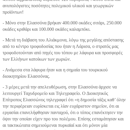
ανυπολόγιστες ποσότητες πολεμικού υλικού και γεωργικών
προϊόντων!
- Μόνο στην Ελασσόνα βρήκαν 400.000 οκάδες σιτάρι, 250.000
οκάδες κριθάρι και 100.000 οκάδες καλαμπόκι.
- Μετά τη διάβαση του Αλιάκμονα, λόγω της μεγάλης απόστασης
από το κέντρο τροφοδοσίας που ήταν η Λάρισα, ο στρατός μας
τροφοδοτούνταν από πηγές του τόπου με λάφυρα και προσφορές
των Ελλήνων κατοίκων των χωριών.
- Ανάμεσα στα λάφυρα ήταν και η σημαία του τουρκικού
διοικητηρίου Ελασσόνας.
- 3 μέρες μετά την απελευθέρωση, στην Ελασσόνα άρχισε να
λειτουργεί Ταχυδρομείο και Τηλεγραφείο. Ο Διοικητικός
Επίτροπος Ελασσώνος τηλεγραφεί ότι «η δημοσία τάξις καθ’ όλην
την περιφέρειαν ευρίσκεται εις λίαν ευχάριστον σημείον, ότι αι
εργασίαι επανελήφθησαν πανταχού, ότι ο τόπος επανέκτησεν την
όψιν την οποίαν είχεν προ του πολέμου. Επίσης εσταμάτησαν και
αι τακτικώτατα σημειούμεναι πυρκαϊαί και ότι μόνον μία