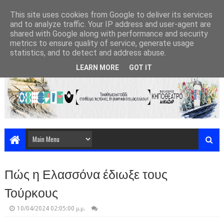
This site uses cookies from Google to deliver its services
and to analyze traffic. Your IP address and user-agent are
shared with Google along with performance and security
metrics to ensure quality of service, generate usage
statistics, and to detect and address abuse.
LEARN MORE
GOT IT
Πώς η Ελασσόνα έδιωξε τους
Τούρκους
10/04/2024 02:05:00 μ.μ.