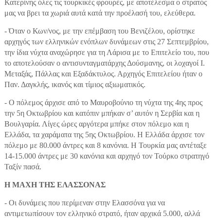
Κατερίνης όλες τις τουρκικές φρουρές, με αποτέλεσμα ο στρατός
μας να βρει τα χωριά αυτά κατά την προέλασή του, ελεύθερα.
- Όταν ο Κων/νος, με την επέμβαση του Βενιζέλου, ορίστηκε
αρχηγός των ελληνικών ενόπλων δυνάμεων στις 27 Σεπτεμβρίου,
την ίδια νύχτα αναχώρησε για τη Λάρισα με το Επιτελείο του, που
το αποτελούσαν ο αντισυνταγματάρχης Δούσμανης, οι λοχαγοί Ι.
Μεταξάς, Πάλλας και Εξαδάκτυλος. Αρχηγός Επιτελείου ήταν ο
Παν. Δαγκλής, ικανός και τίμιος αξιωματικός.
- Ο πόλεμος άρχισε από το Μαυροβούνιο τη νύχτα της 4ης προς
την 5η Οκτωβρίου και κατόπιν μπήκαν σ’ αυτόν η Σερβία και η
Βουλγαρία. Λίγες ώρες αργότερα μπήκε στον πόλεμο και η
Ελλάδα, τα χαράματα της 5ης Οκτωβρίου. Η Ελλάδα άρχισε τον
πόλεμο με 80.000 άντρες και 8 κανόνια. Η Τουρκία μας αντέταξε
14-15.000 άντρες με 30 κανόνια και αρχηγό τον Τούρκο στρατηγό
Ταξίν πασά.
Η ΜΑΧΗ ΤΗΣ ΕΛΑΣΣΟΝΑΣ
- Οι δυνάμεις που περίμεναν στην Ελασσόνα για να
αντιμετωπίσουν τον ελληνικό στρατό, ήταν αρχικά 5.000, αλλά