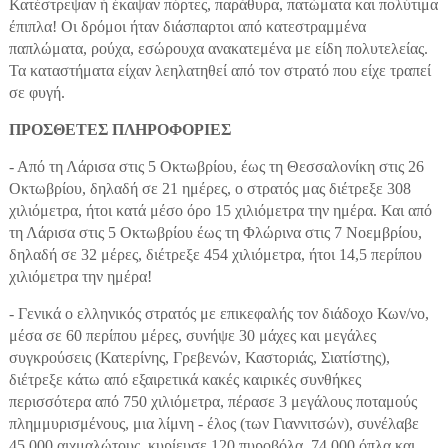
Κατέστρεψαν ή έκαψαν πόρτες, παράθυρα, πατώματα και πολύτιμα
έπιπλα! Οι δρόμοι ήταν διάσπαρτοι από κατεστραμμένα
παπλώματα, ρούχα, εσώρουχα ανακατεμένα με είδη πολυτελείας.
Τα καταστήματα είχαν λεηλατηθεί από τον στρατό που είχε τραπεί
σε φυγή.
ΠΡΟΣΘΕΤΕΣ ΠΛΗΡΟΦΟΡΙΕΣ
- Από τη Λάρισα στις 5 Οκτωβρίου, έως τη Θεσσαλονίκη στις 26
Οκτωβρίου, δηλαδή σε 21 ημέρες, ο στρατός μας διέτρεξε 308
χιλιόμετρα, ήτοι κατά μέσο όρο 15 χιλιόμετρα την ημέρα. Και από
τη Λάρισα στις 5 Οκτωβρίου έως τη Φλώρινα στις 7 Νοεμβρίου,
δηλαδή σε 32 μέρες, διέτρεξε 454 χιλιόμετρα, ήτοι 14,5 περίπου
χιλιόμετρα την ημέρα!
- Γενικά ο ελληνικός στρατός με επικεφαλής τον διάδοχο Κων/νο,
μέσα σε 60 περίπου μέρες, συνήψε 30 μάχες και μεγάλες
συγκρούσεις (Κατερίνης, Γρεβενών, Καστοριάς, Σιατίστης),
διέτρεξε κάτω από εξαιρετικά κακές καιρικές συνθήκες
περισσότερα από 750 χιλιόμετρα, πέρασε 3 μεγάλους ποταμούς
πλημμυρισμένους, μια λίμνη - έλος (των Γιαννιτσών), συνέλαβε
45.000 αιχμαλώτους, κυρίευσε 120 πυροβόλα, 74.000 όπλα και