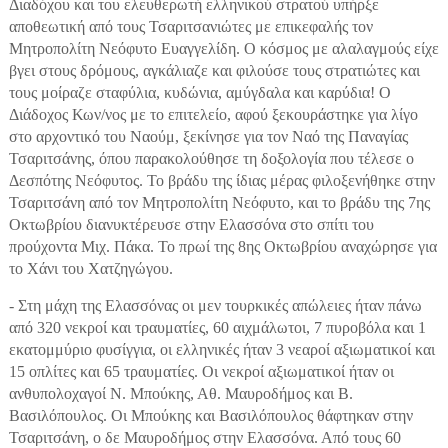
Διαδόχου και του ελευθερωτή ελληνικού στρατού υπήρξε
αποθεωτική από τους Τσαριτσανιώτες με επικεφαλής τον
Μητροπολίτη Νεόφυτο Ευαγγελίδη. Ο κόσμος με αλαλαγμούς είχε
βγει στους δρόμους, αγκάλιαζε και φιλούσε τους στρατιώτες και
τους μοίραζε σταφύλια, κυδώνια, αμύγδαλα και καρύδια! Ο
Διάδοχος Κων/νος με το επιτελείο, αφού ξεκουράστηκε για λίγο
στο αρχοντικό του Ναούμ, ξεκίνησε για τον Ναό της Παναγίας
Τσαριτσάνης, όπου παρακολούθησε τη δοξολογία που τέλεσε ο
Δεσπότης Νεόφυτος. Το βράδυ της ίδιας μέρας φιλοξενήθηκε στην
Τσαριτσάνη από τον Μητροπολίτη Νεόφυτο, και το βράδυ της 7ης
Οκτωβρίου διανυκτέρευσε στην Ελασσόνα στο σπίτι του
προύχοντα Μιχ. Πάκα. Το πρωί της 8ης Οκτωβρίου αναχώρησε για
το Χάνι του Χατζηγώγου.
- Στη μάχη της Ελασσόνας οι μεν τουρκικές απώλειες ήταν πάνω
από 320 νεκροί και τραυματίες, 60 αιχμάλωτοι, 7 πυροβόλα και 1
εκατομμύριο φυσίγγια, οι ελληνικές ήταν 3 νεαροί αξιωματικοί και
15 οπλίτες και 65 τραυματίες. Οι νεκροί αξιωματικοί ήταν οι
ανθυπολοχαγοί Ν. Μπούκης, Αθ. Μαυροδήμος και Β.
Βασιλόπουλος. Οι Μπούκης και Βασιλόπουλος θάφτηκαν στην
Τσαριτσάνη, ο δε Μαυροδήμος στην Ελασσόνα. Από τους 60