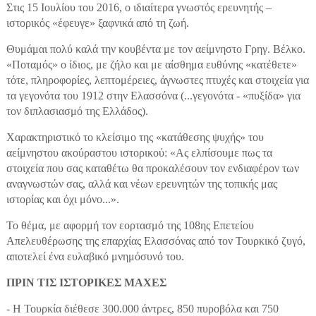
Στις 15 Ιουλίου του 2016, ο ιδιαίτερα γνωστός ερευνητής –
ιστορικός «έφευγε» ξαφνικά από τη ζωή.
Θυμάμαι πολύ καλά την κουβέντα με τον αείμνηστο Γρηγ. Βέλκο.
«Ποταμός» ο ίδιος, με ζήλο και με αίσθημα ευθύνης «κατέθετε»
τότε, πληροφορίες, λεπτομέρειες, άγνωστες πτυχές και στοιχεία για
τα γεγονότα του 1912 στην Ελασσόνα (...γεγονότα - «πυξίδα» για
τον διπλασιασμό της Ελλάδος).
Χαρακτηριστικό το κλείσιμο της «κατάθεσης ψυχής» του
αείμνηστου ακούραστου ιστορικού: «Ας ελπίσουμε πως τα
στοιχεία που σας καταθέτω θα προκαλέσουν τον ενδιαφέρον των
αναγνωστών σας, αλλά και νέων ερευνητών της τοπικής μας
ιστορίας και όχι μόνο...».
Το θέμα, με αφορμή τον εορτασμό της 108ης Επετείου
Απελευθέρωσης της επαρχίας Ελασσόνας από τον Τουρκικό ζυγό,
αποτελεί ένα ευλαβικό μνημόσυνό του.
ΠΡΙΝ ΤΙΣ ΙΣΤΟΡΙΚΕΣ ΜΑΧΕΣ
- Η Τουρκία διέθεσε 300.000 άντρες, 850 πυροβόλα και 750