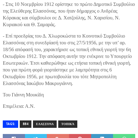
- Στις 10 Νοεμβρίου 1912 ορίστηκε το πρώτο Δημοτικό Συμβούλιο
της Ελεύθερης Ελασσόνας, που ήταν δήμαρχος ο Ανδρέας
Κόρακας και σύμβουλοι οι: Δ. Χατζούλης, Ν. Χαρισίου, Ν.
Κυριακού και Θ. Σαμαράς.
- Επί προεδρίας του Δ. Χλωροκώστα το Κοινοτικό Συμβούλιο
Ελασσόνας στη συνεδρίασή του στις 27/5/1956, με την υπ’ αρ.
18/56 απόφασή του, χαρακτήρισε ως τοπική εθνική γιορτή την 6η
Οκτωβρίου 1912. Την απόφαση αυτήν την ενέκρινε το Υπουργείο
Εσωτερικών. Έτσι καθιερώθηκε ως ετήσια τοπική εθνική γιορτή,
που για πρώτη φορά γιορτάστηκε με λαμπρότητα στις 6
Οκτωβρίου 1956, με πρωτοβουλία του τότε Μητροπολίτη
Ελασσόνας Ιακώβου Μακρυγιάννη.
Του Γιάννη Μουκίδη
Επιμέλεια: Α.Ν.
TAGS:
884
ΕΛΑΣΣΌΝΑ
ΤΟΠΙΚΆ