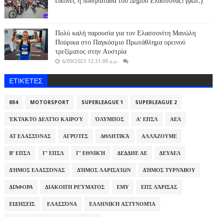
εικόνες η ποδηλατάδα του Δήμου Ελασσόνας! (φωτ.)
Πολύ καλή παρουσία για τον Ελασσονίτη Μανώλη
Πούρικα στο Παγκόσμιο Πρωτάθλημα ορεινού
τρεξίματος στην Αυστρία
6/09/2023 12:31:00 μ.μ.
ΕΤΙΚΈΤΕΣ
884
MOTORSPORT
SUPERLEAGUE 1
SUPERLEAGUE 2
ΈΚΤΑΚΤΟ ΔΕΛΤΊΟ ΚΑΙΡΟΎ
ΌΛΥΜΠΟΣ
Α' ΕΠΣΛ
ΑΕΛ
ΑΤ ΕΛΑΣΣΌΝΑΣ
ΑΓΡΌΤΕΣ
ΑΘΛΗΤΙΚΆ
ΑΛΛΆΖΟΥΜΕ
Β' ΕΠΣΛ
Γ' ΕΠΣΛ
Γ' ΕΘΝΙΚΉ
ΔΕΔΔΗΕ ΑΕ
ΔΕΥΑΕΛ
ΔΉΜΟΣ ΕΛΑΣΣΌΝΑΣ
ΔΉΜΟΣ ΛΑΡΙΣΑΊΩΝ
ΔΉΜΟΣ ΤΥΡΝΆΒΟΥ
ΔΙΆΦΟΡΑ
ΔΙΑΚΟΠΉ ΡΕΎΜΑΤΟΣ
ΕΜΥ
ΕΠΣ ΛΆΡΙΣΑΣ
ΕΙΔΉΣΕΙΣ
ΕΛΑΣΣΌΝΑ
ΕΛΛΗΝΙΚΉ ΑΣΤΥΝΟΜΊΑ