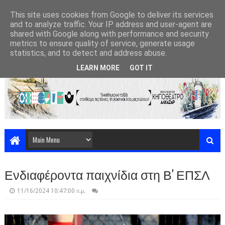
This site uses cookies from Google to deliver its services
and to analyze traffic. Your IP address and user-agent are
shared with Google along with performance and security
metrics to ensure quality of service, generate usage
statistics, and to detect and address abuse.
LEARN MORE
GOT IT
Ενδιαφέροντα παιχνίδια στη Β' ΕΠΣΛ
11/16/2024 10:47:00 π.μ.