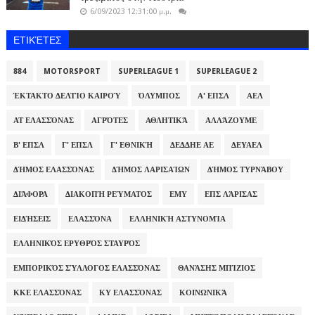
6/09/2023 12:31:00 μ.μ.
ΕΤΙΚΈΤΕΣ
884
MOTORSPORT
SUPERLEAGUE 1
SUPERLEAGUE 2
ΈΚΤΑΚΤΟ ΔΕΛΤΊΟ ΚΑΙΡΟΎ
ΌΛΥΜΠΟΣ
Α' ΕΠΣΛ
ΑΕΛ
ΑΤ ΕΛΑΣΣΌΝΑΣ
ΑΓΡΌΤΕΣ
ΑΘΛΗΤΙΚΆ
ΑΛΛΆΖΟΥΜΕ
Β' ΕΠΣΛ
Γ' ΕΠΣΛ
Γ' ΕΘΝΙΚΉ
ΔΕΔΔΗΕ ΑΕ
ΔΕΥΑΕΛ
ΔΉΜΟΣ ΕΛΑΣΣΌΝΑΣ
ΔΉΜΟΣ ΛΑΡΙΣΑΊΩΝ
ΔΉΜΟΣ ΤΥΡΝΆΒΟΥ
ΔΙΆΦΟΡΑ
ΔΙΑΚΟΠΉ ΡΕΎΜΑΤΟΣ
ΕΜΥ
ΕΠΣ ΛΆΡΙΣΑΣ
ΕΙΔΉΣΕΙΣ
ΕΛΑΣΣΌΝΑ
ΕΛΛΗΝΙΚΉ ΑΣΤΥΝΟΜΊΑ
ΕΛΛΗΝΙΚΌΣ ΕΡΥΘΡΌΣ ΣΤΑΥΡΌΣ
ΕΜΠΟΡΙΚΌΣ ΣΎΛΛΟΓΟΣ ΕΛΑΣΣΌΝΑΣ
ΘΑΝΆΣΗΣ ΜΠΊΖΙΟΣ
ΚΚΕ ΕΛΑΣΣΌΝΑΣ
ΚΥ ΕΛΑΣΣΌΝΑΣ
ΚΟΙΝΩΝΙΚΆ