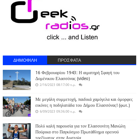
ΔΗΜΟΦΙΛΗ
ΠΡΟΣΦΑΤΑ
16 Φεβρουαρίου 1943: Η αιματηρή Σφαγή του
Δομένικου Ελασσόνας (video)
2/16/2023 08:17:00 π.μ.
Με μεγάλη συμμετοχή, παιδικά χαμόγελα και όμορφες
εικόνες η ποδηλατάδα του Δήμου Ελασσόνας! (φωτ.)
6/09/2023 09:36:00 π.μ.
Πολύ καλή παρουσία για τον Ελασσονίτη Μανώλη
Πούρικα στο Παγκόσμιο Πρωτάθλημα ορεινού
τρεξίματος στην Αυστρία