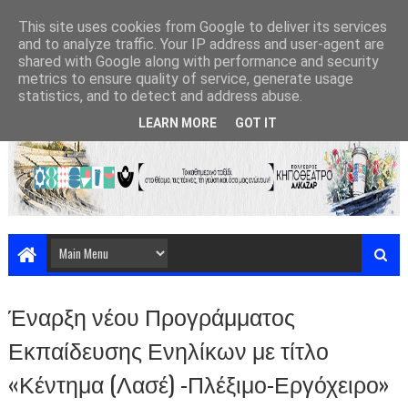
This site uses cookies from Google to deliver its services
and to analyze traffic. Your IP address and user-agent are
shared with Google along with performance and security
metrics to ensure quality of service, generate usage
statistics, and to detect and address abuse.
LEARN MORE
GOT IT
Έναρξη νέου Προγράμματος
Εκπαίδευσης Ενηλίκων με τίτλο
«Κέντημα (Λασέ) -Πλέξιμο-Εργόχειρο»