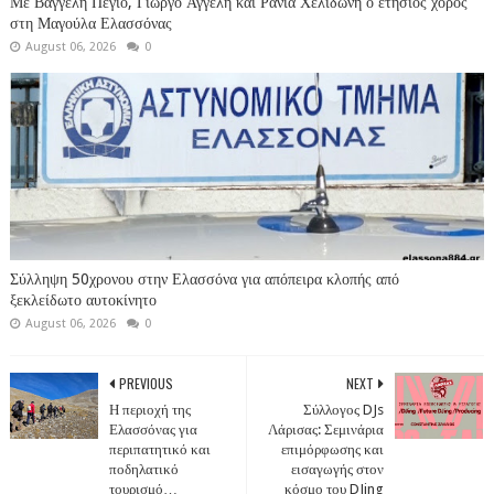
Με Βαγγέλη Πέγιο, Γιώργο Αγγέλη και Ράνια Χελιδώνη ο ετήσιος χορός
στη Μαγούλα Ελασσόνας
August 06, 2026
0
Σύλληψη 50χρονου στην Ελασσόνα για απόπειρα κλοπής από
ξεκλείδωτο αυτοκίνητο
August 06, 2026
0
PREVIOUS
NEXT
Η περιοχή της
Σύλλογος DJs
Ελασσόνας για
Λάρισας: Σεμινάρια
περιπατητικό και
επιμόρφωσης και
ποδηλατικό
εισαγωγής στον
τουρισμό…
κόσμο του DJing