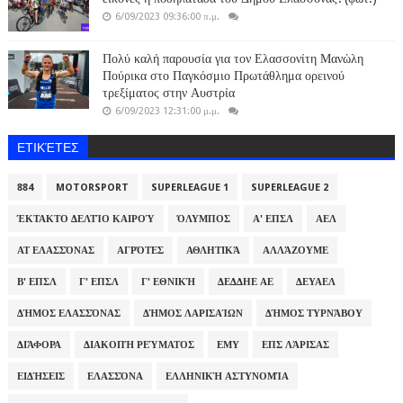
6/09/2023 09:36:00 π.μ.
Πολύ καλή παρουσία για τον Ελασσονίτη Μανώλη
Πούρικα στο Παγκόσμιο Πρωτάθλημα ορεινού
τρεξίματος στην Αυστρία
6/09/2023 12:31:00 μ.μ.
ΕΤΙΚΈΤΕΣ
884
MOTORSPORT
SUPERLEAGUE 1
SUPERLEAGUE 2
ΈΚΤΑΚΤΟ ΔΕΛΤΊΟ ΚΑΙΡΟΎ
ΌΛΥΜΠΟΣ
Α' ΕΠΣΛ
ΑΕΛ
ΑΤ ΕΛΑΣΣΌΝΑΣ
ΑΓΡΌΤΕΣ
ΑΘΛΗΤΙΚΆ
ΑΛΛΆΖΟΥΜΕ
Β' ΕΠΣΛ
Γ' ΕΠΣΛ
Γ' ΕΘΝΙΚΉ
ΔΕΔΔΗΕ ΑΕ
ΔΕΥΑΕΛ
ΔΉΜΟΣ ΕΛΑΣΣΌΝΑΣ
ΔΉΜΟΣ ΛΑΡΙΣΑΊΩΝ
ΔΉΜΟΣ ΤΥΡΝΆΒΟΥ
ΔΙΆΦΟΡΑ
ΔΙΑΚΟΠΉ ΡΕΎΜΑΤΟΣ
ΕΜΥ
ΕΠΣ ΛΆΡΙΣΑΣ
ΕΙΔΉΣΕΙΣ
ΕΛΑΣΣΌΝΑ
ΕΛΛΗΝΙΚΉ ΑΣΤΥΝΟΜΊΑ