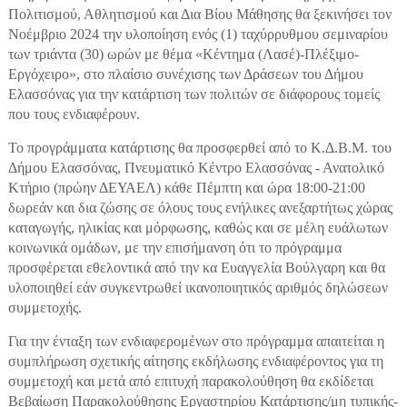
Πολιτισμού, Αθλητισμού και Δια Βίου Μάθησης θα ξεκινήσει τον
Νοέμβριο 2024 την υλοποίηση ενός (1) ταχύρρυθμου σεμιναρίου
των τριάντα (30) ωρών με θέμα «
Κέντημα (Λασέ)-Πλέξιμο-
Εργόχειρο
», στο πλαίσιο συνέχισης των Δράσεων του Δήμου
Ελασσόνας για την κατάρτιση των πολιτών σε διάφορους τομείς
που τους ενδιαφέρουν.
Το προγράμματα κατάρτισης θα προσφερθεί από το Κ.Δ.Β.Μ. του
Δήμου Ελασσόνας, Πνευματικό Κέντρο Ελασσόνας - Ανατολικό
Κτήριο (πρώην ΔΕΥΑΕΛ) κάθε Πέμπτη και ώρα 18:00-21:00
δωρεάν και δια ζώσης σε όλους τους ενήλικες ανεξαρτήτως χώρας
καταγωγής, ηλικίας και μόρφωσης, καθώς και σε μέλη ευάλωτων
κοινωνικά ομάδων, με την επισήμανση ότι το πρόγραμμα
προσφέρεται εθελοντικά από την κα Ευαγγελία Βούλγαρη και θα
υλοποιηθεί εάν συγκεντρωθεί ικανοποιητικός αριθμός δηλώσεων
συμμετοχής.
Για την ένταξη των ενδιαφερομένων στο πρόγραμμα απαιτείται η
συμπλήρωση σχετικής αίτησης εκδήλωσης ενδιαφέροντος για τη
συμμετοχή και μετά από επιτυχή παρακολούθηση θα εκδίδεται
Βεβαίωση Παρακολούθησης Εργαστηρίου Κατάρτισης/μη τυπικής-