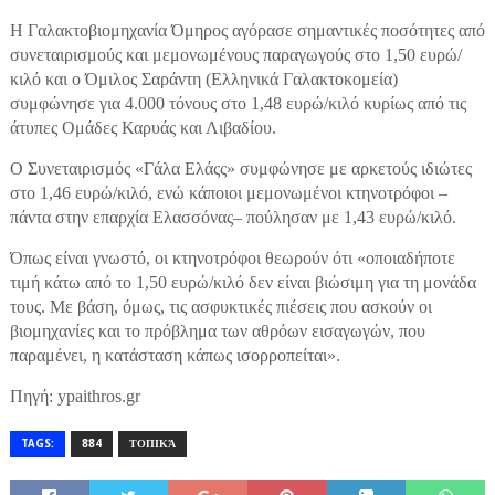
Η Γαλακτοβιομηχανία Όμηρος αγόρασε σημαντικές ποσότητες από
συνεταιρισμούς και μεμονωμένους παραγωγούς στο 1,50 ευρώ/
κιλό και ο Όμιλος Σαράντη (Ελληνικά Γαλακτοκομεία)
συμφώνησε για 4.000 τόνους στο 1,48 ευρώ/κιλό κυρίως από τις
άτυπες Ομάδες Καρυάς και Λιβαδίου.
Ο Συνεταιρισμός «Γάλα Ελάςς» συμφώνησε με αρκετούς ιδιώτες
στο 1,46 ευρώ/κιλό, ενώ κάποιοι μεμονωμένοι κτηνοτρόφοι –
πάντα στην επαρχία Ελασσόνας– πούλησαν με 1,43 ευρώ/κιλό.
Όπως είναι γνωστό, οι κτηνοτρόφοι θεωρούν ότι «οποιαδήποτε
τιμή κάτω από το 1,50 ευρώ/κιλό δεν είναι βιώσιμη για τη μονάδα
τους. Με βάση, όμως, τις ασφυκτικές πιέσεις που ασκούν οι
βιομηχανίες και το πρόβλημα των αθρόων εισαγωγών, που
παραμένει, η κατάσταση κάπως ισορροπείται».
Πηγή: ypaithros.gr
TAGS:
884
ΤΟΠΙΚΆ