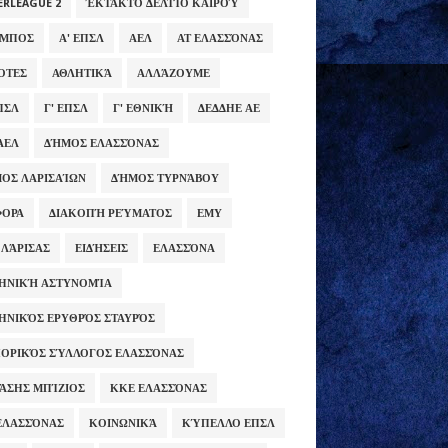
ERLEAGUE 2
ΈΚΤΑΚΤΟ ΔΕΛΤΊΟ ΚΑΙΡΟΎ
ΥΜΠΟΣ
Α' ΕΠΣΛ
ΑΕΛ
ΑΤ ΕΛΑΣΣΌΝΑΣ
ΌΤΕΣ
ΑΘΛΗΤΙΚΆ
ΑΛΛΆΖΟΥΜΕ
ΕΠΣΛ
Γ' ΕΠΣΛ
Γ' ΕΘΝΙΚΉ
ΔΕΔΔΗΕ ΑΕ
ΑΕΛ
ΔΉΜΟΣ ΕΛΑΣΣΌΝΑΣ
ΟΣ ΛΑΡΙΣΑΊΩΝ
ΔΉΜΟΣ ΤΥΡΝΆΒΟΥ
ΦΟΡΑ
ΔΙΑΚΟΠΉ ΡΕΎΜΑΤΟΣ
ΕΜΥ
 ΛΆΡΙΣΑΣ
ΕΙΔΉΣΕΙΣ
ΕΛΑΣΣΌΝΑ
ΗΝΙΚΉ ΑΣΤΥΝΟΜΊΑ
ΗΝΙΚΌΣ ΕΡΥΘΡΌΣ ΣΤΑΥΡΌΣ
ΟΡΙΚΌΣ ΣΎΛΛΟΓΟΣ ΕΛΑΣΣΌΝΑΣ
ΆΣΗΣ ΜΠΊΖΙΟΣ
ΚΚΕ ΕΛΑΣΣΌΝΑΣ
ΕΛΑΣΣΌΝΑΣ
ΚΟΙΝΩΝΙΚΆ
ΚΎΠΕΛΛΟ ΕΠΣΛ