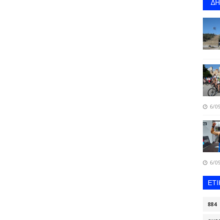
Δ
6/09
6/09
ΕΤ
884