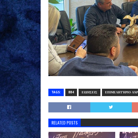
TAGS:
884
ΕΙΔΉΣΕΙΣ
ΕΠΙΜΕΛΗΤΉΡΙΟ ΛΆΡ
RELATED POSTS