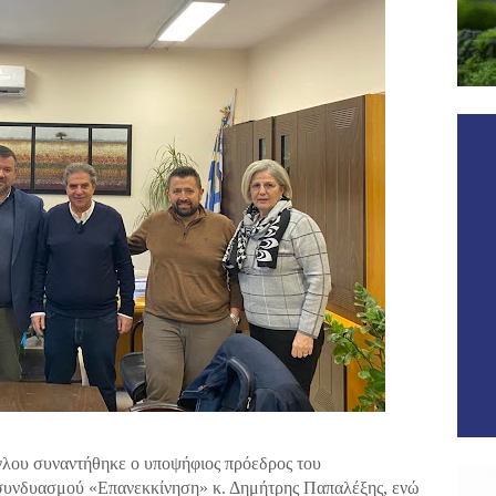
ου συναντήθηκε ο υποψήφιος πρόεδρος του
 συνδυασμού «Επανεκκίνηση» κ. Δημήτρης Παπαλέξης, ενώ