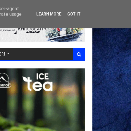
user-agent
erate usage
LEARN MORE
GOT IT
PORT