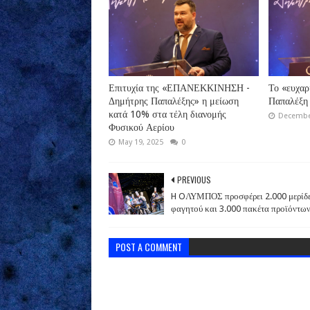
Επιτυχία της «ΕΠΑΝΕΚΚΙΝΗΣΗ -
Το «ευχαρ
Δημήτρης Παπαλέξης» η μείωση
Παπαλέξη
κατά 10% στα τέλη διανομής
December
Φυσικού Αερίου
May 19, 2025
0
PREVIOUS
H OΛΥΜΠΟΣ προσφέρει 2.000 μερίδ
φαγητού και 3.000 πακέτα προϊόντω
POST A COMMENT