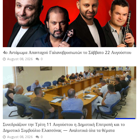
4ο Αντάμωμα Απανταχού Γαλανοβρυσιωτών το Σάββατο 22 Αυγούστου
August 08, 2026
0
Συνεδριάζουν την Τρίτη 11 Αυγούστου η Δημοτική Επιτροπή και το
Δημοτικό Συμβούλιο Ελασσόνας — Αναλυτικά όλα τα θέματα
August 08, 2026
0