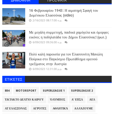
16 Φεβρουαρίου 1943: Η αιματηρή Σφαγή του
Δομένικου Ελασσόνας (video)
2/16/2023 08:17:00 π.μ.
Με μεγάλη συμμετοχή, παιδικά χαμόγελα και όμορφες
εικόνες η ποδηλατάδα του Δήμου Ελασσόνας! (φωτ.)
6/09/2023 09:36:00 π.μ.
Πολύ καλή παρουσία για τον Ελασσονίτη Μανώλη
Πούρικα στο Παγκόσμιο Πρωτάθλημα ορεινού
τρεξίματος στην Αυστρία
6/09/2023 12:31:00 μ.μ.
ΕΤΙΚΈΤΕΣ
884
MOTORSPORT
SUPERLEAGUE 1
SUPERLEAGUE 2
ΈΚΤΑΚΤΟ ΔΕΛΤΊΟ ΚΑΙΡΟΎ
ΌΛΥΜΠΟΣ
Α' ΕΠΣΛ
ΑΕΛ
ΑΤ ΕΛΑΣΣΌΝΑΣ
ΑΓΡΌΤΕΣ
ΑΘΛΗΤΙΚΆ
ΑΛΛΆΖΟΥΜΕ