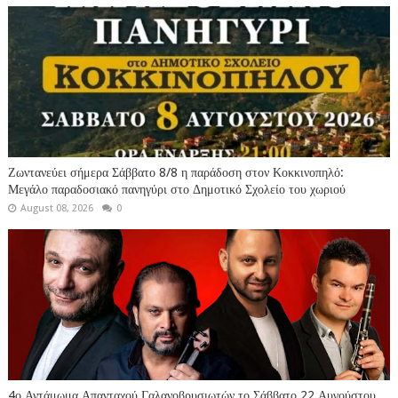
Ζωντανεύει σήμερα Σάββατο 8/8 η παράδοση στον Κοκκινοπηλό:
Μεγάλο παραδοσιακό πανηγύρι στο Δημοτικό Σχολείο του χωριού
August 08, 2026
0
4ο Αντάμωμα Απανταχού Γαλανοβρυσιωτών το Σάββατο 22 Αυγούστου