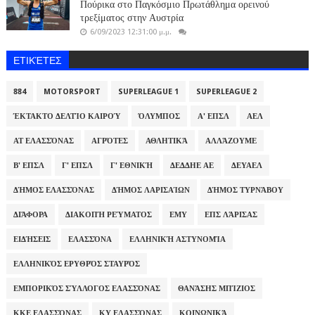
Πούρικα στο Παγκόσμιο Πρωτάθλημα ορεινού
τρεξίματος στην Αυστρία
6/09/2023 12:31:00 μ.μ.
ΕΤΙΚΈΤΕΣ
884
MOTORSPORT
SUPERLEAGUE 1
SUPERLEAGUE 2
ΈΚΤΑΚΤΟ ΔΕΛΤΊΟ ΚΑΙΡΟΎ
ΌΛΥΜΠΟΣ
Α' ΕΠΣΛ
ΑΕΛ
ΑΤ ΕΛΑΣΣΌΝΑΣ
ΑΓΡΌΤΕΣ
ΑΘΛΗΤΙΚΆ
ΑΛΛΆΖΟΥΜΕ
Β' ΕΠΣΛ
Γ' ΕΠΣΛ
Γ' ΕΘΝΙΚΉ
ΔΕΔΔΗΕ ΑΕ
ΔΕΥΑΕΛ
ΔΉΜΟΣ ΕΛΑΣΣΌΝΑΣ
ΔΉΜΟΣ ΛΑΡΙΣΑΊΩΝ
ΔΉΜΟΣ ΤΥΡΝΆΒΟΥ
ΔΙΆΦΟΡΑ
ΔΙΑΚΟΠΉ ΡΕΎΜΑΤΟΣ
ΕΜΥ
ΕΠΣ ΛΆΡΙΣΑΣ
ΕΙΔΉΣΕΙΣ
ΕΛΑΣΣΌΝΑ
ΕΛΛΗΝΙΚΉ ΑΣΤΥΝΟΜΊΑ
ΕΛΛΗΝΙΚΌΣ ΕΡΥΘΡΌΣ ΣΤΑΥΡΌΣ
ΕΜΠΟΡΙΚΌΣ ΣΎΛΛΟΓΟΣ ΕΛΑΣΣΌΝΑΣ
ΘΑΝΆΣΗΣ ΜΠΊΖΙΟΣ
ΚΚΕ ΕΛΑΣΣΌΝΑΣ
ΚΥ ΕΛΑΣΣΌΝΑΣ
ΚΟΙΝΩΝΙΚΆ