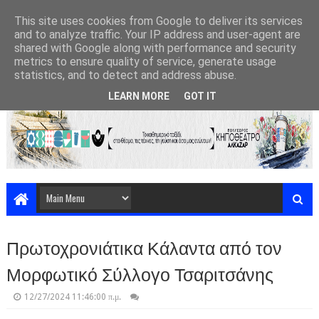
This site uses cookies from Google to deliver its services
and to analyze traffic. Your IP address and user-agent are
shared with Google along with performance and security
metrics to ensure quality of service, generate usage
statistics, and to detect and address abuse.
LEARN MORE
GOT IT
Πρωτοχρονιάτικα Κάλαντα από τον
Μορφωτικό Σύλλογο Τσαριτσάνης
12/27/2024 11:46:00 π.μ.