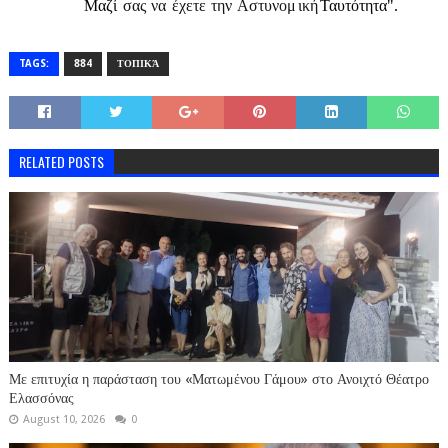
Μαζί
σας
να
έχετε
την
Αστυνο
μ
ική
Ταυτότητα".
TAGS:
884
ΤΟΠΙΚΆ
RELATED POSTS
Με επιτυχία η παράσταση του «Ματωμένου Γάμου» στο Ανοιχτό Θέατρο
Ελασσόνας
August 10, 2026
0