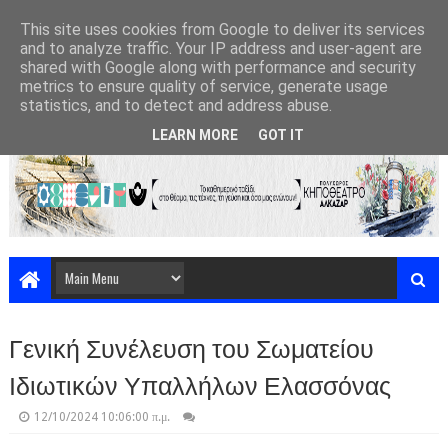
This site uses cookies from Google to deliver its services
and to analyze traffic. Your IP address and user-agent are
shared with Google along with performance and security
metrics to ensure quality of service, generate usage
statistics, and to detect and address abuse.
LEARN MORE
GOT IT
Γενική Συνέλευση του Σωματείου
Ιδιωτικών Υπαλλήλων Ελασσόνας
12/10/2024 10:06:00 π.μ.