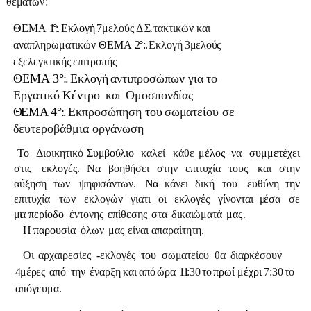
θε
μ
άτω
ν
:
ΘΕΜΑ
1
°
:
.
Εκλογή
7μελούς
Δ
.
Σ
.
τακτικών
και
αναπληρω
μ
ατικών
ΘΕΜΑ
2
°
:
.
Εκλογή
3μελούς
εξελεγκτικής
επιτροπής
ΘΕΜΑ
3
°
:
.
Εκλογή
αντιπροσώπων
γ
ι
α
το
Εργατικό
Κέντρο
κ
α
ι
Ομοσπονδίας
Θ
ΕΜΑ
4
°
:
.
Εκπροσώπηση
του
σω
μ
ατείου
σε
δευτεροβάθμια οργάνωση
Το
Διοικητικό
Συμβούλιο
καλεί
κάθε
μέλος
να
συμμετέχει
στις
εκλογές.
Να
βοηθήσει
στην
επιτυχία
τους
και
στην
αύξηση
των
ψηφισάντων.
Να
κάνει
δική
του
ευθύνη
την
επιτυχία
των
εκλογών
γ
ι
ατι
οι
εκλογές
γίνονται
μ
έσα
σε
μ
ι
α
περίοδο
έντονης
επίθεσης
στα
δικ
α
ι
ώματά
μα
ς
.
Η
παρουσία
όλων
μας
είναι
απαραίτητη.
Οι
αρχαιρεσίες
-
εκλογές
του
σωματείου
θα
δι
αρκέσουν
4μέρες
από
την
έναρξη
και
από
ώρα
1
1
:30
το
πρωί
μέχρι
7:30
το
απόγευ
μ
α.