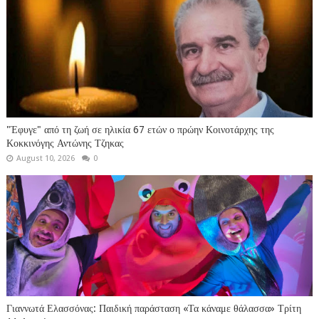
"Έφυγε" από τη ζωή σε ηλικία 67 ετών ο πρώην Κοινοτάρχης της
Κοκκινόγης Αντώνης Τζηκας
August 10, 2026
0
Γιαννωτά Ελασσόνας: Παιδική παράσταση «Τα κάναμε θάλασσα» Τρίτη