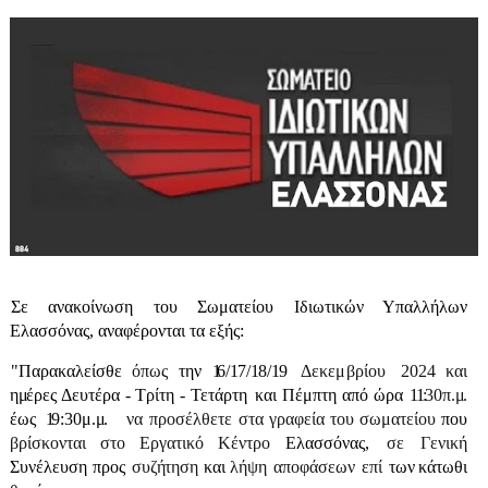
Σε ανακοίνωση του
Σωματείου Ιδιωτικών Υπαλλήλων
Ελασσόνας, αναφέρονται τα εξής:
"Παρακαλείσθε
όπως
την
1
6/
1
7/
1
8/
1
9
Δεκε
μ
βρίου
2024
και
η
μ
έρες
Δευτέρα­
-
Τρίτη -
Τετάρτη
και Πέμπτη
από
ώρα
11
:
30π
.
μ
.
έως
1
9
:
30μ
.
μ
.
να
προσέλθετε
στα
γραφεία
του
σωματείου
που
βρίσκονται
στο
Εργατικό
Κέντρο
Ελασσόνας,
σε
Γενική
Συνέλευση
προς
συζήτη
ση
και
λήψη
αποφάσεων
επί
των
κάτωθι