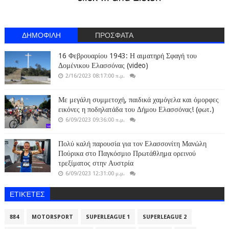
ΔΗΜΟΦΙΛΗ
ΠΡΟΣΦΑΤΑ
16 Φεβρουαρίου 1943: Η αιματηρή Σφαγή του
Δομένικου Ελασσόνας (video)
2/16/2023 08:17:00 π.μ.
Με μεγάλη συμμετοχή, παιδικά χαμόγελα και όμορφες
εικόνες η ποδηλατάδα του Δήμου Ελασσόνας! (φωτ.)
6/09/2023 09:36:00 π.μ.
Πολύ καλή παρουσία για τον Ελασσονίτη Μανώλη
Πούρικα στο Παγκόσμιο Πρωτάθλημα ορεινού
τρεξίματος στην Αυστρία
6/09/2023 12:31:00 μ.μ.
ΕΤΙΚΈΤΕΣ
884
MOTORSPORT
SUPERLEAGUE 1
SUPERLEAGUE 2