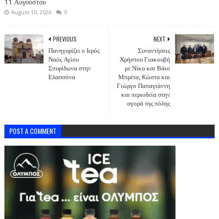
11 Αυγούστου
August 10, 2026
0
PREVIOUS
NEXT
Πανηγυρίζει ο Ιερός
Συναντήσεις
Ναός Αγίου
Χρήστου Γιακουβή
Σπυρίδωνα στην
με Νίκο και Βάιο
Ελασσόνα
Μπρέτα, Κώστα και
Γιώργο Παπαγιάννη
και περιοδεία στην
αγορά της πόλης
POST A COMMENT