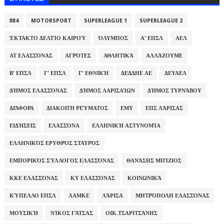
884
MOTORSPORT
SUPERLEAGUE 1
SUPERLEAGUE 2
ΈΚΤΑΚΤΟ ΔΕΛΤΊΟ ΚΑΙΡΟΎ
ΌΛΥΜΠΟΣ
Α' ΕΠΣΛ
ΑΕΛ
ΑΤ ΕΛΑΣΣΌΝΑΣ
ΑΓΡΌΤΕΣ
ΑΘΛΗΤΙΚΆ
ΑΛΛΆΖΟΥΜΕ
Β' ΕΠΣΛ
Γ' ΕΠΣΛ
Γ' ΕΘΝΙΚΉ
ΔΕΔΔΗΕ ΑΕ
ΔΕΥΑΕΛ
ΔΉΜΟΣ ΕΛΑΣΣΌΝΑΣ
ΔΉΜΟΣ ΛΑΡΙΣΑΊΩΝ
ΔΉΜΟΣ ΤΥΡΝΆΒΟΥ
ΔΙΆΦΟΡΑ
ΔΙΑΚΟΠΉ ΡΕΎΜΑΤΟΣ
ΕΜΥ
ΕΠΣ ΛΆΡΙΣΑΣ
ΕΙΔΉΣΕΙΣ
ΕΛΑΣΣΌΝΑ
ΕΛΛΗΝΙΚΉ ΑΣΤΥΝΟΜΊΑ
ΕΛΛΗΝΙΚΌΣ ΕΡΥΘΡΌΣ ΣΤΑΥΡΌΣ
ΕΜΠΟΡΙΚΌΣ ΣΎΛΛΟΓΟΣ ΕΛΑΣΣΌΝΑΣ
ΘΑΝΆΣΗΣ ΜΠΊΖΙΟΣ
ΚΚΕ ΕΛΑΣΣΌΝΑΣ
ΚΥ ΕΛΑΣΣΌΝΑΣ
ΚΟΙΝΩΝΙΚΆ
ΚΎΠΕΛΛΟ ΕΠΣΛ
ΛΑΜΚΕ
ΛΆΡΙΣΑ
ΜΗΤΡΌΠΟΛΗ ΕΛΑΣΣΌΝΑΣ
ΜΟΥΣΙΚΉ
ΝΊΚΟΣ ΓΆΤΣΑΣ
ΟΙΚ.ΤΣΑΡΙΤΣΆΝΗΣ