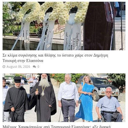
Σε κλίμα συγκίνησης και θλίψης το ύστατο χαίρε στον Δημήτρη
Τσιουρή στην Ελασσόνα
August 06, 2026
0
Μάξιμος Χαρακόπουλος από Τσαπουρνιά Ελασσόνας: «Σε διαρκή