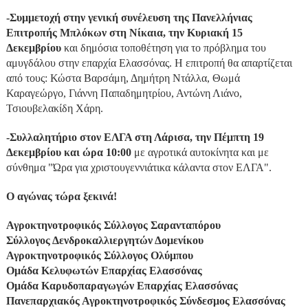
-Συμμετοχή στην γενική συνέλευση της Πανελλήνιας
Επιτροπής Μπλόκων στη Νίκαια, την Κυριακή 15
Δεκεμβρίου
και δημόσια τοποθέτηση για το πρόβλημα του
αμυγδάλου στην επαρχία Ελασσόνας. Η επιτροπή θα απαρτίζεται
από τους: Κώστα Βαρσάμη, Δημήτρη Ντάλλα, Θωμά
Καραγεώργο, Γιάννη Παπαδημητρίου, Αντώνη Λιάνο,
Τσιουβελακίδη Χάρη.
-Συλλαλητήριο στον ΕΛΓΑ στη Λάρισα, την Πέμπτη 19
Δεκεμβρίου και ώρα 10:00
με αγροτικά αυτοκίνητα και με
σύνθημα "Ώρα για χριστουγεννιάτικα κάλαντα στον ΕΛΓΑ".
Ο αγώνας τώρα ξεκινά!
Αγροκτηνοτροφικός Σύλλογος Σαρανταπόρου
Σύλλογος Δενδροκαλλιεργητών Δομενίκου
Αγροκτηνοτροφικός Σύλλογος Ολύμπου
Ομάδα Κελυφωτών Επαρχίας Ελασσόνας
Ομάδα Καρυδοπαραγωγών Επαρχίας Ελασσόνας
Πανεπαρχιακός Αγροκτηνοτροφικός Σύνδεσμος Ελασσόνας