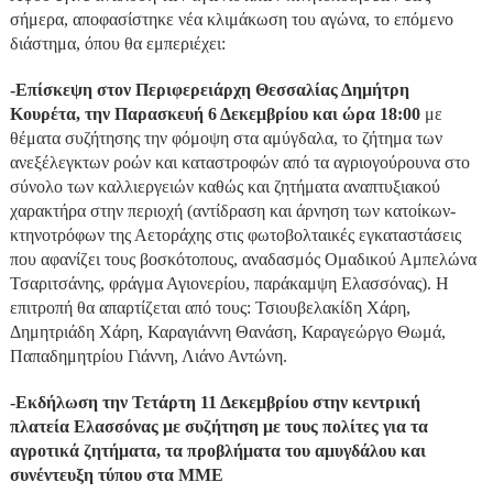
σήμερα, αποφασίστηκε νέα κλιμάκωση του αγώνα, το επόμενο
διάστημα, όπου θα εμπεριέχει:
-Επίσκεψη στον Περιφερειάρχη Θεσσαλίας Δημήτρη
Κουρέτα, την Παρασκευή 6 Δεκεμβρίου και ώρα 18:00
με
θέματα συζήτησης την φόμοψη στα αμύγδαλα, το ζήτημα των
ανεξέλεγκτων ροών και καταστροφών από τα αγριογούρουνα στο
σύνολο των καλλιεργειών καθώς και ζητήματα αναπτυξιακού
χαρακτήρα στην περιοχή (αντίδραση και άρνηση των κατοίκων-
κτηνοτρόφων της Αετοράχης στις φωτοβολταικές εγκαταστάσεις
που αφανίζει τους βοσκότοπους, αναδασμός Ομαδικού Αμπελώνα
Τσαριτσάνης, φράγμα Αγιονερίου, παράκαμψη Ελασσόνας). Η
επιτροπή θα απαρτίζεται από τους: Τσιουβελακίδη Χάρη,
Δημητριάδη Χάρη, Καραγιάννη Θανάση, Καραγεώργο Θωμά,
Παπαδημητρίου Γιάννη, Λιάνο Αντώνη.
-Εκδήλωση την Τετάρτη 11 Δεκεμβρίου στην κεντρική
πλατεία Ελασσόνας με συζήτηση με τους πολίτες για τα
αγροτικά ζητήματα, τα προβλήματα του αμυγδάλου και
συνέντευξη τύπου στα ΜΜΕ