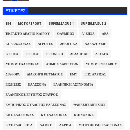
ΕΤΙΚΈΤΕΣ
884
MOTORSPORT
SUPERLEAGUE 1
SUPERLEAGUE 2
ΈΚΤΑΚΤΟ ΔΕΛΤΊΟ ΚΑΙΡΟΎ
ΌΛΥΜΠΟΣ
Α' ΕΠΣΛ
ΑΕΛ
ΑΤ ΕΛΑΣΣΌΝΑΣ
ΑΓΡΌΤΕΣ
ΑΘΛΗΤΙΚΆ
ΑΛΛΆΖΟΥΜΕ
Β' ΕΠΣΛ
Γ' ΕΠΣΛ
Γ' ΕΘΝΙΚΉ
ΔΕΔΔΗΕ ΑΕ
ΔΕΥΑΕΛ
ΔΉΜΟΣ ΕΛΑΣΣΌΝΑΣ
ΔΉΜΟΣ ΛΑΡΙΣΑΊΩΝ
ΔΉΜΟΣ ΤΥΡΝΆΒΟΥ
ΔΙΆΦΟΡΑ
ΔΙΑΚΟΠΉ ΡΕΎΜΑΤΟΣ
ΕΜΥ
ΕΠΣ ΛΆΡΙΣΑΣ
ΕΙΔΉΣΕΙΣ
ΕΛΑΣΣΌΝΑ
ΕΛΛΗΝΙΚΉ ΑΣΤΥΝΟΜΊΑ
ΕΛΛΗΝΙΚΌΣ ΕΡΥΘΡΌΣ ΣΤΑΥΡΌΣ
ΕΜΠΟΡΙΚΌΣ ΣΎΛΛΟΓΟΣ ΕΛΑΣΣΌΝΑΣ
ΘΑΝΆΣΗΣ ΜΠΊΖΙΟΣ
ΚΚΕ ΕΛΑΣΣΌΝΑΣ
ΚΥ ΕΛΑΣΣΌΝΑΣ
ΚΟΙΝΩΝΙΚΆ
ΚΎΠΕΛΛΟ ΕΠΣΛ
ΛΑΜΚΕ
ΛΆΡΙΣΑ
ΜΗΤΡΌΠΟΛΗ ΕΛΑΣΣΌΝΑΣ