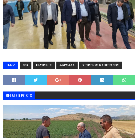
TAGS:
884
ΕΙΔΉΣΕΙΣ
ΦΆΡΣΑΛΑ
ΧΡΉΣΤΟΣ ΚΑΠΕΤΆΝΟΣ
RELATED POSTS