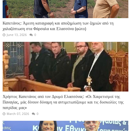
Καπετάνος: Άμεση καταγραφή και αποζημίωση των ζημιών από τη
χαλαζόπτωση στα Φάρσαλα και Ελασσόνα (φώτο)
June 13, 2026
0
Χρήστος Καπετάνος από τον Δρυμό Ελασσόνας: «Οι Χαιρετισμοί της
Παναγίας, μάς δίνουν δύναμη να αντιμετωπίζουμε και τις δυσκολίες της
πατρίδας μας»
March 07, 2026
0