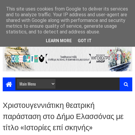
This site uses cookies from Google to deliver its services
and to analyze traffic. Your IP address and user-agent are
shared with Google along with performance and security
metrics to ensure quality of service, generate usage
statistics, and to detect and address abuse.
LEARN MORE
GOT IT
Χριστουγεννιάτικη θεατρική
παράσταση στο Δήμο Ελασσόνας με
τίτλο «Ιστορίες επί σκηνής»