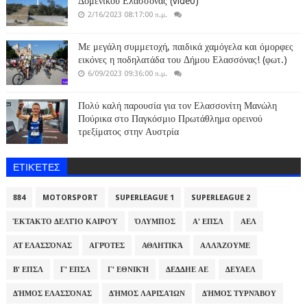
Δομένικου Ελασσόνας (video)
2/16/2023 08:17:00 π.μ.
Με μεγάλη συμμετοχή, παιδικά χαμόγελα και όμορφες
εικόνες η ποδηλατάδα του Δήμου Ελασσόνας! (φωτ.)
6/09/2023 09:36:00 π.μ.
Πολύ καλή παρουσία για τον Ελασσονίτη Μανώλη
Πούρικα στο Παγκόσμιο Πρωτάθλημα ορεινού
τρεξίματος στην Αυστρία
ΕΤΙΚΈΤΕΣ
884
MOTORSPORT
SUPERLEAGUE 1
SUPERLEAGUE 2
ΈΚΤΑΚΤΟ ΔΕΛΤΊΟ ΚΑΙΡΟΎ
ΌΛΥΜΠΟΣ
Α' ΕΠΣΛ
ΑΕΛ
ΑΤ ΕΛΑΣΣΌΝΑΣ
ΑΓΡΌΤΕΣ
ΑΘΛΗΤΙΚΆ
ΑΛΛΆΖΟΥΜΕ
Β' ΕΠΣΛ
Γ' ΕΠΣΛ
Γ' ΕΘΝΙΚΉ
ΔΕΔΔΗΕ ΑΕ
ΔΕΥΑΕΛ
ΔΉΜΟΣ ΕΛΑΣΣΌΝΑΣ
ΔΉΜΟΣ ΛΑΡΙΣΑΊΩΝ
ΔΉΜΟΣ ΤΥΡΝΆΒΟΥ