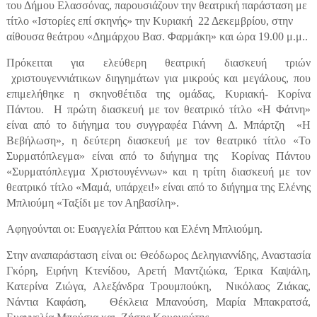
του Δήμου Ελασσόνας, παρουσιάζουν την θεατρική παράσταση με
τίτλο «Ιστορίες επί σκηνής» την Κυριακή
22 Δεκεμβρίου, στην
αίθουσα θεάτρου «Δημάρχου Βασ. Φαρμάκη» και ώρα 19.00 μ.μ..
Πρόκειται για ελεύθερη θεατρική διασκευή τριών
χριστουγεννιάτικων διηγημάτων για μικρούς και μεγάλους, που
επιμελήθηκε η σκηνοθέτιδα της ομάδας, Κυριακή- Κορίνα
Πάντου.
Η πρώτη διασκευή με τον θεατρικό τίτλο «Η Φάτνη»
είναι από το διήγημα του συγγραφέα Γιάννη Δ. Μπάρτζη
«Η
Βεβήλωση», η δεύτερη διασκευή με τον θεατρικό τίτλο «Το
Συρματόπλεγμα» είναι από το διήγημα της
Κορίνας Πάντου
«Συρματόπλεγμα Χριστουγέννων» και η τρίτη διασκευή με τον
θεατρικό τίτλο «Μαμά, υπάρχει!» είναι από το διήγημα της Ελένης
Μπλιούμη «Ταξίδι με τον Αηβασίλη».
Αφηγούνται οι: Ευαγγελία Ράπτου και Ελένη Μπλιούμη.
Στην αναπαράσταση είναι οι: Θεόδωρος Δεληγιαννίδης, Αναστασία
Γκόρη, Ειρήνη Κτενίδου, Αρετή Μαντζιώκα, Έρικα Καψάλη,
Κατερίνα Ζιώγα, Αλεξάνδρα Τρουμπούκη,
Νικόλαος Ζιάκας,
Νάντια Καφάση,
Θέκλεια Μπανούση, Μαρία Μπακρατσά,