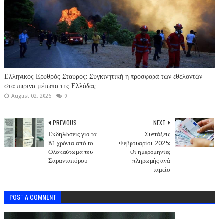
Ελληνικός Ερυθρός Σταυρός: Συγκινητική η προσφορά των εθελοντών
στα πύρινα μέτωπα της Ελλάδας
August 02, 2026
0
PREVIOUS
NEXT
Εκδηλώσεις για τα
Συντάξεις
81 χρόνια από το
Φεβρουαρίου 2025:
Ολοκαύτωμα του
Οι ημερομηνίες
Σαρανταπόρου
πληρωμής ανά
ταμείο
POST A COMMENT