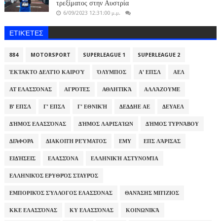
τρεξίματος στην Αυστρία
6/09/2023 12:31:00 μ.μ.
ΕΤΙΚΈΤΕΣ
884
MOTORSPORT
SUPERLEAGUE 1
SUPERLEAGUE 2
ΈΚΤΑΚΤΟ ΔΕΛΤΊΟ ΚΑΙΡΟΎ
ΌΛΥΜΠΟΣ
Α' ΕΠΣΛ
ΑΕΛ
ΑΤ ΕΛΑΣΣΌΝΑΣ
ΑΓΡΌΤΕΣ
ΑΘΛΗΤΙΚΆ
ΑΛΛΆΖΟΥΜΕ
Β' ΕΠΣΛ
Γ' ΕΠΣΛ
Γ' ΕΘΝΙΚΉ
ΔΕΔΔΗΕ ΑΕ
ΔΕΥΑΕΛ
ΔΉΜΟΣ ΕΛΑΣΣΌΝΑΣ
ΔΉΜΟΣ ΛΑΡΙΣΑΊΩΝ
ΔΉΜΟΣ ΤΥΡΝΆΒΟΥ
ΔΙΆΦΟΡΑ
ΔΙΑΚΟΠΉ ΡΕΎΜΑΤΟΣ
ΕΜΥ
ΕΠΣ ΛΆΡΙΣΑΣ
ΕΙΔΉΣΕΙΣ
ΕΛΑΣΣΌΝΑ
ΕΛΛΗΝΙΚΉ ΑΣΤΥΝΟΜΊΑ
ΕΛΛΗΝΙΚΌΣ ΕΡΥΘΡΌΣ ΣΤΑΥΡΌΣ
ΕΜΠΟΡΙΚΌΣ ΣΎΛΛΟΓΟΣ ΕΛΑΣΣΌΝΑΣ
ΘΑΝΆΣΗΣ ΜΠΊΖΙΟΣ
ΚΚΕ ΕΛΑΣΣΌΝΑΣ
ΚΥ ΕΛΑΣΣΌΝΑΣ
ΚΟΙΝΩΝΙΚΆ