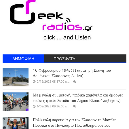
ΔΗΜΟΦΙΛΗ
ΠΡΟΣΦΑΤΑ
16 Φεβρουαρίου 1943: Η αιματηρή Σφαγή του
Δομένικου Ελασσόνας (video)
2/16/2023 08:17:00 π.μ.
Με μεγάλη συμμετοχή, παιδικά χαμόγελα και όμορφες
εικόνες η ποδηλατάδα του Δήμου Ελασσόνας! (φωτ.)
6/09/2023 09:36:00 π.μ.
Πολύ καλή παρουσία για τον Ελασσονίτη Μανώλη
Πούρικα στο Παγκόσμιο Πρωτάθλημα ορεινού