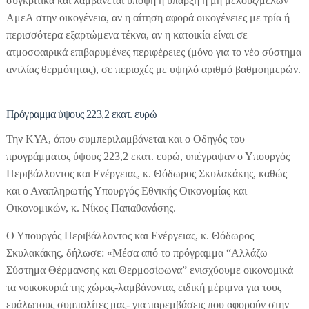
συγκριτικά και λαμβάνεται υπόψη η ύπαρξη ή μη μέλους/μελών
ΑμεΑ στην οικογένεια, αν η αίτηση αφορά οικογένειες με τρία ή
περισσότερα εξαρτώμενα τέκνα, αν η κατοικία είναι σε
ατμοσφαιρικά επιβαρυμένες περιφέρειες (μόνο για το νέο σύστημα
αντλίας θερμότητας), σε περιοχές με υψηλό αριθμό βαθμοημερών.
Πρόγραμμα ύψους 223,2 εκατ. ευρώ
Την ΚΥΑ, όπου συμπεριλαμβάνεται και ο Οδηγός του
προγράμματος ύψους 223,2 εκατ. ευρώ, υπέγραψαν ο Υπουργός
Περιβάλλοντος και Ενέργειας, κ. Θόδωρος Σκυλακάκης, καθώς
και ο Αναπληρωτής Υπουργός Εθνικής Οικονομίας και
Οικονομικών, κ. Νίκος Παπαθανάσης.
Ο Υπουργός Περιβάλλοντος και Ενέργειας, κ. Θόδωρος
Σκυλακάκης, δήλωσε: «Μέσα από το πρόγραμμα “Αλλάζω
Σύστημα Θέρμανσης και Θερμοσίφωνα” ενισχύουμε οικονομικά
τα νοικοκυριά της χώρας-λαμβάνοντας ειδική μέριμνα για τους
ευάλωτους συμπολίτες μας- για παρεμβάσεις που αφορούν στην