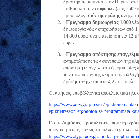
δραστηριοποιούνται στην Περιφέρεια
μισθού και των εισφορών (έως 250 ευ
προϋπολογισμός της δράσης ανέρχεται
2.
Πρόγραμμα δημιουργίας 1.000 νέ
δημιουργία νέων επιχειρήσεων από 1
14.800 ευρώ ανά επιχείρηση για 12 μ
ευρώ.
3.
Πρόγραμμα απόκτησης επαγγελματ
αντιμετώπισης των συνεπειών της κλι
απόκτηση επαγγελματικής εμπειρίας γ
των συνεπειών της κλιματικής αλλαγή
δράσης ανέρχεται στα 4,2 εκ. ευρώ.
Οι αιτήσεις υποβάλλονται αποκλειστικά ηλε
https://www.gov.gr/ipiresies/epikheirematike
epikheireseon-ergodoton-se-programmata-kata
Για τις Δημόσιες Προσκλήσεις, που περιγράφ
προγραμμάτων, καθώς και άλλες σχετικές πλη
https://www.dypa.gov.gr/anoikta-proghramma