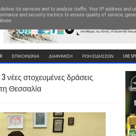
eliver its services and to analyze traffic. Your IP address and 
ormance and security metrics to ensure quality of service, gen
abuse.
IR
ΕΠΙΚΟΙΝΩΝΙΑ
ΔΙΑΦΗΜΙΣΗ
ΡΟΗ ΕΙΔΗΣΕΩΝ
LIVE S
ις 3 νέες στοχευμένες δράσεις
τη Θεσσαλία