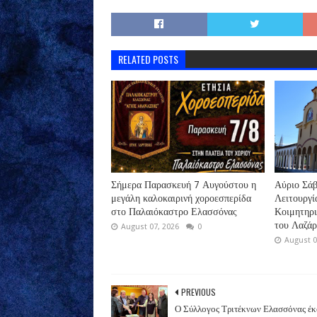
RELATED POSTS
Σήμερα Παρασκευή 7 Αυγούστου η
Αύριο Σάβ
μεγάλη καλοκαιρινή χοροεσπερίδα
Λειτουργί
στο Παλαιόκαστρο Ελασσόνας
Κοιμητηρ
του Λαζά
August 07, 2026
0
August 0
PREVIOUS
Ο Σύλλογος Τριτέκνων Ελασσόνας έ