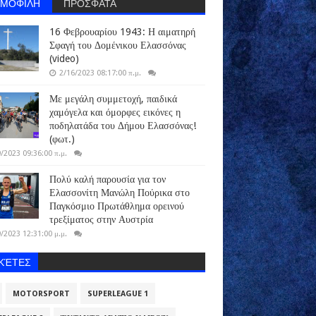
ΗΜΟΦΙΛΗ
ΠΡΟΣΦΑΤΑ
16 Φεβρουαρίου 1943: Η αιματηρή
Σφαγή του Δομένικου Ελασσόνας
(video)
2/16/2023 08:17:00 π.μ.
Με μεγάλη συμμετοχή, παιδικά
χαμόγελα και όμορφες εικόνες η
ποδηλατάδα του Δήμου Ελασσόνας!
(φωτ.)
/2023 09:36:00 π.μ.
Πολύ καλή παρουσία για τον
Ελασσονίτη Μανώλη Πούρικα στο
Παγκόσμιο Πρωτάθλημα ορεινού
τρεξίματος στην Αυστρία
/2023 12:31:00 μ.μ.
ΙΚΈΤΕΣ
MOTORSPORT
SUPERLEAGUE 1