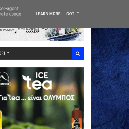
user-agent
erate usage
LEARN MORE
GOT IT
PORT