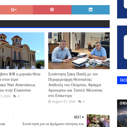
βατο 8/8 η μηνιαία Θεία
Συνάντηση Σάκη Παιδή με τον
FAC
α στον Ιερό
Περιφερειάρχη Θεσσαλίας:
ιακό Ναό Αναστάσεως
Ανάδειξη του Ολύμπου, Φράγμα
ρου στην Ελασσόνα
Αγιονερίου και Τούνελ Μελούνας
στο Επίκεντρο
7, 2026
0
August 07, 2026
0
NEXT
κοψε
Συνάντηση για τα ζητήματα ισότητας και