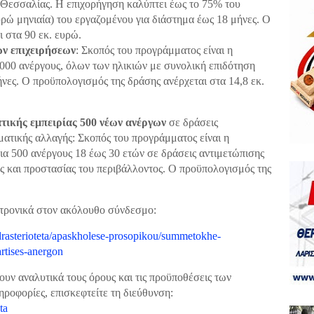
 Θεσσαλίας. Η επιχορήγηση καλύπτει έως το 75% του
ρώ μηνιαία) του εργαζομένου για διάστημα έως 18 μήνες. Ο
 στα 90 εκ. ευρώ.
ων επιχειρήσεων
: Σκοπός του προγράμματος είναι η
.000 ανέργους, όλων των ηλικιών με συνολική επιδότηση
ήνες. Ο προϋπολογισμός της δράσης ανέρχεται στα 14,8 εκ.
ικής εμπειρίας 500 νέων ανέργων
σε δράσεις
ματικής αλλαγής: Σκοπός του προγράμματος είναι η
ια 500 ανέργους 18 έως 30 ετών σε δράσεις αντιμετώπισης
ς και προστασίας του περιβάλλοντος. Ο προϋπολογισμός της
κτρονικά στον ακόλουθο σύνδεσμο:
-drasterioteta/apaskholese-prosopikou/summetokhe-
rtises-anergon
ουν αναλυτικά τους όρους και τις προϋποθέσεις των
ροφορίες, επισκεφτείτε τη διεύθυνση:
ta