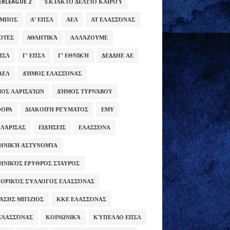
ERLEAGUE 2
ΈΚΤΑΚΤΟ ΔΕΛΤΊΟ ΚΑΙΡΟΎ
ΥΜΠΟΣ
Α' ΕΠΣΛ
ΑΕΛ
ΑΤ ΕΛΑΣΣΌΝΑΣ
ΌΤΕΣ
ΑΘΛΗΤΙΚΆ
ΑΛΛΆΖΟΥΜΕ
ΕΠΣΛ
Γ' ΕΠΣΛ
Γ' ΕΘΝΙΚΉ
ΔΕΔΔΗΕ ΑΕ
ΑΕΛ
ΔΉΜΟΣ ΕΛΑΣΣΌΝΑΣ
ΟΣ ΛΑΡΙΣΑΊΩΝ
ΔΉΜΟΣ ΤΥΡΝΆΒΟΥ
ΦΟΡΑ
ΔΙΑΚΟΠΉ ΡΕΎΜΑΤΟΣ
ΕΜΥ
 ΛΆΡΙΣΑΣ
ΕΙΔΉΣΕΙΣ
ΕΛΑΣΣΌΝΑ
ΗΝΙΚΉ ΑΣΤΥΝΟΜΊΑ
ΗΝΙΚΌΣ ΕΡΥΘΡΌΣ ΣΤΑΥΡΌΣ
ΟΡΙΚΌΣ ΣΎΛΛΟΓΟΣ ΕΛΑΣΣΌΝΑΣ
ΆΣΗΣ ΜΠΊΖΙΟΣ
ΚΚΕ ΕΛΑΣΣΌΝΑΣ
ΕΛΑΣΣΌΝΑΣ
ΚΟΙΝΩΝΙΚΆ
ΚΎΠΕΛΛΟ ΕΠΣΛ