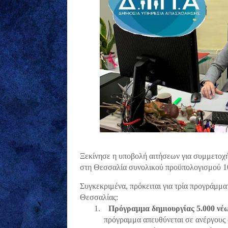
Ξεκίνησε η υποβολή αιτήσεων για συμμετοχή
στη Θεσσαλία συνολικού προϋπολογισμού 1
Συγκεκριμένα, πρόκειται για τρία προγράμμ
Θεσσαλίας:
1.
Πρόγραμμα δημιουργίας 5.000 νέ
πρόγραμμα απευθύνεται σε ανέργους ό