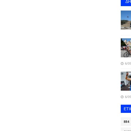
Δ
6/09
6/09
ΕΤ
884