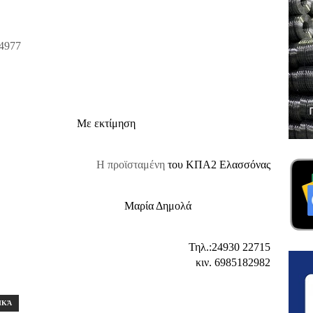
4977
Με εκτίμηση
Η προϊσταμένη
του ΚΠΑ2 Ελασσόνας
Μαρία Δημολά
Τηλ.:24930 22715
κιν. 6985182982
ΙΚΆ