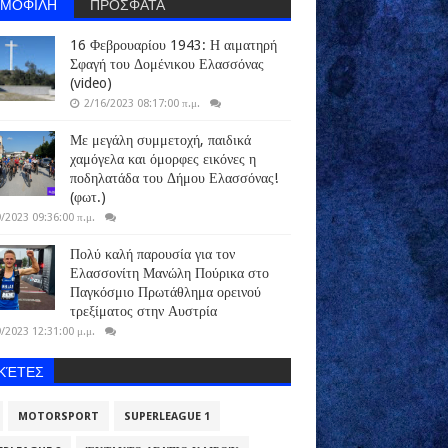
ΗΜΟΦΙΛΗ
ΠΡΟΣΦΑΤΑ
16 Φεβρουαρίου 1943: Η αιματηρή
Σφαγή του Δομένικου Ελασσόνας
(video)
2/16/2023 08:17:00 π.μ.
Με μεγάλη συμμετοχή, παιδικά
χαμόγελα και όμορφες εικόνες η
ποδηλατάδα του Δήμου Ελασσόνας!
(φωτ.)
/2023 09:36:00 π.μ.
Πολύ καλή παρουσία για τον
Ελασσονίτη Μανώλη Πούρικα στο
Παγκόσμιο Πρωτάθλημα ορεινού
τρεξίματος στην Αυστρία
/2023 12:31:00 μ.μ.
ΙΚΈΤΕΣ
MOTORSPORT
SUPERLEAGUE 1