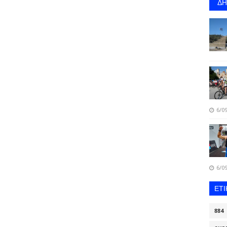
Δ
6/09
6/09
ΕΤ
884