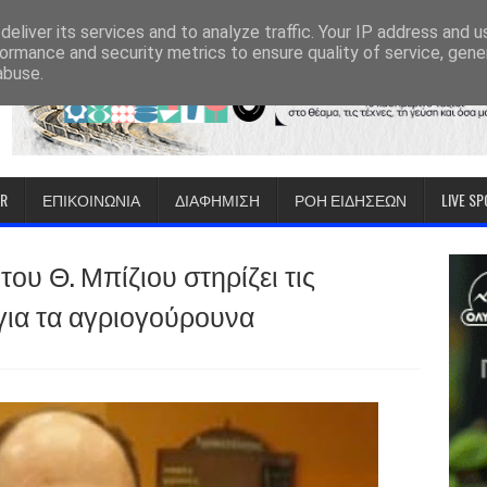
eliver its services and to analyze traffic. Your IP address and 
ormance and security metrics to ensure quality of service, gen
abuse.
IR
ΕΠΙΚΟΙΝΩΝΙΑ
ΔΙΑΦΗΜΙΣΗ
ΡΟΗ ΕΙΔΗΣΕΩΝ
LIVE S
υ Θ. Μπίζιου στηρίζει τις
για τα αγριογούρουνα