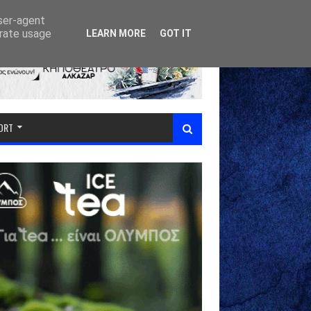
user-agent
erate usage
LEARN MORE
GOT IT
PORT