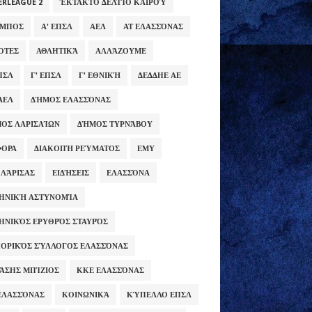
ERLEAGUE 2
ΈΚΤΑΚΤΟ ΔΕΛΤΊΟ ΚΑΙΡΟΎ
ΥΜΠΟΣ
Α' ΕΠΣΛ
ΑΕΛ
ΑΤ ΕΛΑΣΣΌΝΑΣ
ΌΤΕΣ
ΑΘΛΗΤΙΚΆ
ΑΛΛΆΖΟΥΜΕ
ΕΠΣΛ
Γ' ΕΠΣΛ
Γ' ΕΘΝΙΚΉ
ΔΕΔΔΗΕ ΑΕ
ΑΕΛ
ΔΉΜΟΣ ΕΛΑΣΣΌΝΑΣ
ΟΣ ΛΑΡΙΣΑΊΩΝ
ΔΉΜΟΣ ΤΥΡΝΆΒΟΥ
ΦΟΡΑ
ΔΙΑΚΟΠΉ ΡΕΎΜΑΤΟΣ
ΕΜΥ
 ΛΆΡΙΣΑΣ
ΕΙΔΉΣΕΙΣ
ΕΛΑΣΣΌΝΑ
ΗΝΙΚΉ ΑΣΤΥΝΟΜΊΑ
ΗΝΙΚΌΣ ΕΡΥΘΡΌΣ ΣΤΑΥΡΌΣ
ΟΡΙΚΌΣ ΣΎΛΛΟΓΟΣ ΕΛΑΣΣΌΝΑΣ
ΆΣΗΣ ΜΠΊΖΙΟΣ
ΚΚΕ ΕΛΑΣΣΌΝΑΣ
ΕΛΑΣΣΌΝΑΣ
ΚΟΙΝΩΝΙΚΆ
ΚΎΠΕΛΛΟ ΕΠΣΛ