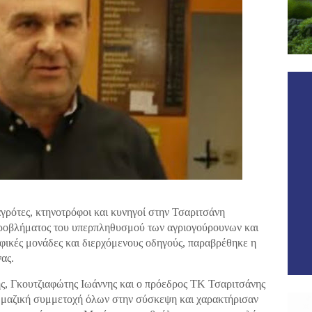
ρότες, κτηνοτρόφοι και κυνηγοί στην Τσαριτσάνη
προβλήματος του υπερπληθυσμού των αγριογούρουνων και
ικές μονάδες και διερχόμενους οδηγούς, παραβρέθηκε η
ας.
ς, Γκουτζιαφώτης Ιωάννης και ο πρόεδρος ΤΚ Τσαριτσάνης
η μαζική συμμετοχή όλων στην σύσκεψη και χαρακτήρισαν