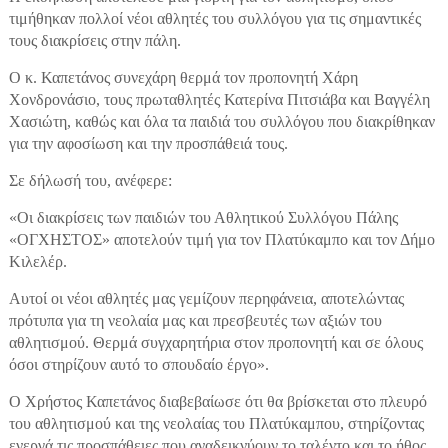
τιμήθηκαν πολλοί νέοι αθλητές του συλλόγου για τις σημαντικές
τους διακρίσεις στην πάλη.
Ο κ. Καπετάνος συνεχάρη θερμά τον προπονητή Χάρη
Χονδρονάσιο, τους πρωταθλητές Κατερίνα Πιτσιάβα και Βαγγέλη
Χασιώτη, καθώς και όλα τα παιδιά του συλλόγου που διακρίθηκαν
για την αφοσίωση και την προσπάθειά τους.
Σε δήλωσή του, ανέφερε:
«Οι διακρίσεις των παιδιών του Αθλητικού Συλλόγου Πάλης
«ΟΓΧΗΣΤΟΣ» αποτελούν τιμή για τον Πλατύκαμπο και τον Δήμο
Κιλελέρ.
Αυτοί οι νέοι αθλητές μας γεμίζουν περηφάνεια, αποτελώντας
πρότυπα για τη νεολαία μας και πρεσβευτές των αξιών του
αθλητισμού. Θερμά συγχαρητήρια στον προπονητή και σε όλους
όσοι στηρίζουν αυτό το σπουδαίο έργο».
Ο Χρήστος Καπετάνος διαβεβαίωσε ότι θα βρίσκεται στο πλευρό
του αθλητισμού και της νεολαίας του Πλατύκαμπου, στηρίζοντας
ενεργά τις προσπάθειες που αναδεικνύουν το ταλέντο και το ήθος