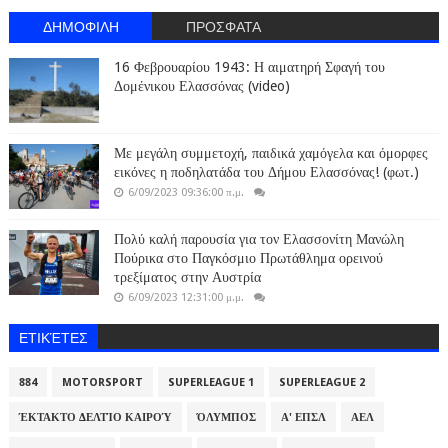
ΔΗΜΟΦΙΛΗ
ΠΡΟΣΦΑΤΑ
16 Φεβρουαρίου 1943: Η αιματηρή Σφαγή του
Δομένικου Ελασσόνας (video)
Με μεγάλη συμμετοχή, παιδικά χαμόγελα και όμορφες
εικόνες η ποδηλατάδα του Δήμου Ελασσόνας! (φωτ.)
6/09/2023 09:36:00 π.μ.
Πολύ καλή παρουσία για τον Ελασσονίτη Μανώλη
Πούρικα στο Παγκόσμιο Πρωτάθλημα ορεινού
τρεξίματος στην Αυστρία
6/09/2023 12:31:00 μ.μ.
ΕΤΙΚΈΤΕΣ
884
MOTORSPORT
SUPERLEAGUE 1
SUPERLEAGUE 2
ΈΚΤΑΚΤΟ ΔΕΛΤΊΟ ΚΑΙΡΟΎ
ΌΛΥΜΠΟΣ
Α' ΕΠΣΛ
ΑΕΛ