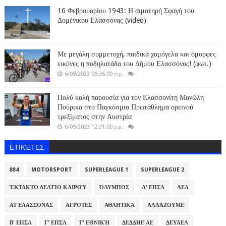
16 Φεβρουαρίου 1943: Η αιματηρή Σφαγή του
Δομένικου Ελασσόνας (video)
Με μεγάλη συμμετοχή, παιδικά χαμόγελα και όμορφες
εικόνες η ποδηλατάδα του Δήμου Ελασσόνας! (φωτ.)
6/09/2023 09:36:00 π.μ.
Πολύ καλή παρουσία για τον Ελασσονίτη Μανώλη
Πούρικα στο Παγκόσμιο Πρωτάθλημα ορεινού
τρεξίματος στην Αυστρία
6/09/2023 12:31:00 μ.μ.
ΕΤΙΚΈΤΕΣ
884
MOTORSPORT
SUPERLEAGUE 1
SUPERLEAGUE 2
ΈΚΤΑΚΤΟ ΔΕΛΤΊΟ ΚΑΙΡΟΎ
ΌΛΥΜΠΟΣ
Α' ΕΠΣΛ
ΑΕΛ
ΑΤ ΕΛΑΣΣΌΝΑΣ
ΑΓΡΌΤΕΣ
ΑΘΛΗΤΙΚΆ
ΑΛΛΆΖΟΥΜΕ
Β' ΕΠΣΛ
Γ' ΕΠΣΛ
Γ' ΕΘΝΙΚΉ
ΔΕΔΔΗΕ ΑΕ
ΔΕΥΑΕΛ