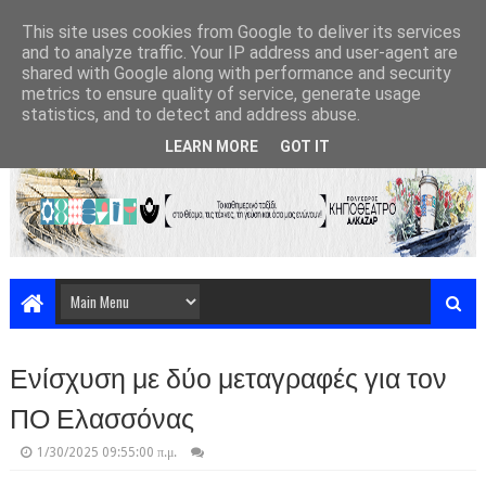
This site uses cookies from Google to deliver its services
and to analyze traffic. Your IP address and user-agent are
shared with Google along with performance and security
metrics to ensure quality of service, generate usage
statistics, and to detect and address abuse.
LEARN MORE
GOT IT
Ενίσχυση με δύο μεταγραφές για τον
ΠΟ Ελασσόνας
1/30/2025 09:55:00 π.μ.