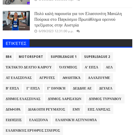
Πολύ καλή παρουσία για τον Ελασσονίτη Μανώλη
Πούρικα στο Παγκόσμιο Πρωτάθλημα ορεινού
τρεξίματος στην Αυστρία
6/09/2023 12:31:00 μ.μ.
ΕΤΙΚΈΤΕΣ
884
MOTORSPORT
SUPERLEAGUE 1
SUPERLEAGUE 2
ΈΚΤΑΚΤΟ ΔΕΛΤΊΟ ΚΑΙΡΟΎ
ΌΛΥΜΠΟΣ
Α' ΕΠΣΛ
ΑΕΛ
ΑΤ ΕΛΑΣΣΌΝΑΣ
ΑΓΡΌΤΕΣ
ΑΘΛΗΤΙΚΆ
ΑΛΛΆΖΟΥΜΕ
Β' ΕΠΣΛ
Γ' ΕΠΣΛ
Γ' ΕΘΝΙΚΉ
ΔΕΔΔΗΕ ΑΕ
ΔΕΥΑΕΛ
ΔΉΜΟΣ ΕΛΑΣΣΌΝΑΣ
ΔΉΜΟΣ ΛΑΡΙΣΑΊΩΝ
ΔΉΜΟΣ ΤΥΡΝΆΒΟΥ
ΔΙΆΦΟΡΑ
ΔΙΑΚΟΠΉ ΡΕΎΜΑΤΟΣ
ΕΜΥ
ΕΠΣ ΛΆΡΙΣΑΣ
ΕΙΔΉΣΕΙΣ
ΕΛΑΣΣΌΝΑ
ΕΛΛΗΝΙΚΉ ΑΣΤΥΝΟΜΊΑ
ΕΛΛΗΝΙΚΌΣ ΕΡΥΘΡΌΣ ΣΤΑΥΡΌΣ