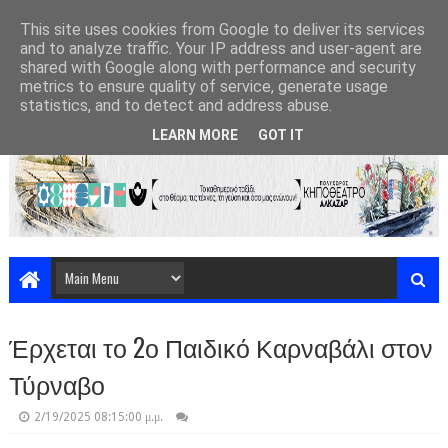
This site uses cookies from Google to deliver its services
and to analyze traffic. Your IP address and user-agent are
shared with Google along with performance and security
metrics to ensure quality of service, generate usage
statistics, and to detect and address abuse.
LEARN MORE
GOT IT
Έρχεται το 2ο Παιδικό Καρναβάλι στον
Τύρναβο
2/19/2025 08:15:00 μ.μ.