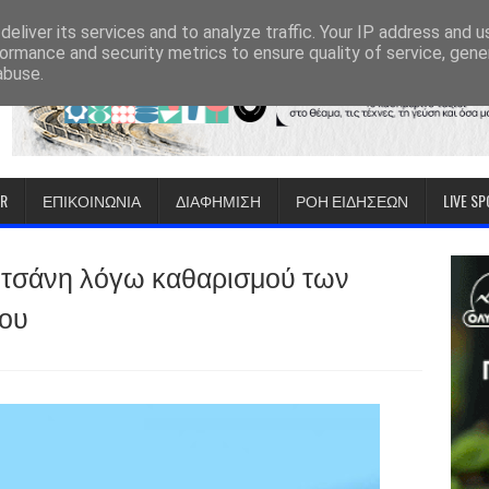
eliver its services and to analyze traffic. Your IP address and 
ormance and security metrics to ensure quality of service, gen
abuse.
IR
ΕΠΙΚΟΙΝΩΝΙΑ
ΔΙΑΦΗΜΙΣΗ
ΡΟΗ ΕΙΔΗΣΕΩΝ
LIVE S
ιτσάνη λόγω καθαρισμού των
ίου