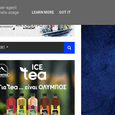
user-agent
erate usage
LEARN MORE
GOT IT
PORT