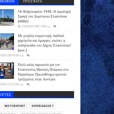
ΗΜΟΦΙΛΗ
ΠΡΟΣΦΑΤΑ
16 Φεβρουαρίου 1943: Η αιματηρή
Σφαγή του Δομένικου Ελασσόνας
(video)
2/16/2023 08:17:00 π.μ.
Με μεγάλη συμμετοχή, παιδικά
χαμόγελα και όμορφες εικόνες η
ποδηλατάδα του Δήμου Ελασσόνας!
(φωτ.)
/2023 09:36:00 π.μ.
Πολύ καλή παρουσία για τον
Ελασσονίτη Μανώλη Πούρικα στο
Παγκόσμιο Πρωτάθλημα ορεινού
τρεξίματος στην Αυστρία
/2023 12:31:00 μ.μ.
ΙΚΈΤΕΣ
MOTORSPORT
SUPERLEAGUE 1