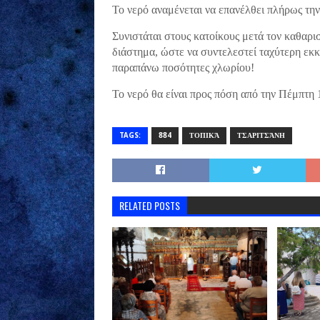
Το νερό αναμένεται να επανέλθει πλήρως την
Συνιστάται στους κατοίκους μετά τον καθαρισ
διάστημα, ώστε να συντελεστεί ταχύτερη εκκ
παραπάνω ποσότητες χλωρίου!
Το νερό θα είναι προς πόση από την Πέμπτη 
TAGS:
884
ΤΟΠΙΚΆ
ΤΣΑΡΙΤΣΆΝΗ
RELATED POSTS