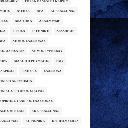
ERLEAGUE 2
ΈΚΤΑΚΤΟ ΔΕΛΤΊΟ ΚΑΙΡΟΎ
ΥΜΠΟΣ
Α' ΕΠΣΛ
ΑΕΛ
ΑΤ ΕΛΑΣΣΌΝΑΣ
ΌΤΕΣ
ΑΘΛΗΤΙΚΆ
ΑΛΛΆΖΟΥΜΕ
ΕΠΣΛ
Γ' ΕΠΣΛ
Γ' ΕΘΝΙΚΉ
ΔΕΔΔΗΕ ΑΕ
ΑΕΛ
ΔΉΜΟΣ ΕΛΑΣΣΌΝΑΣ
ΟΣ ΛΑΡΙΣΑΊΩΝ
ΔΉΜΟΣ ΤΥΡΝΆΒΟΥ
ΦΟΡΑ
ΔΙΑΚΟΠΉ ΡΕΎΜΑΤΟΣ
ΕΜΥ
 ΛΆΡΙΣΑΣ
ΕΙΔΉΣΕΙΣ
ΕΛΑΣΣΌΝΑ
ΗΝΙΚΉ ΑΣΤΥΝΟΜΊΑ
ΗΝΙΚΌΣ ΕΡΥΘΡΌΣ ΣΤΑΥΡΌΣ
ΟΡΙΚΌΣ ΣΎΛΛΟΓΟΣ ΕΛΑΣΣΌΝΑΣ
ΆΣΗΣ ΜΠΊΖΙΟΣ
ΚΚΕ ΕΛΑΣΣΌΝΑΣ
ΕΛΑΣΣΌΝΑΣ
ΚΟΙΝΩΝΙΚΆ
ΚΎΠΕΛΛΟ ΕΠΣΛ