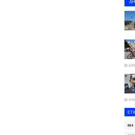
Δ
6/09
6/09
ΕΤ
884