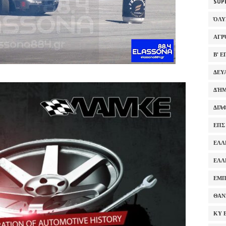
SUP
ΌΛ
ΑΓΡ
Β' 
ΔΕΥ
ΔΉΜ
ΔΙΆ
ΕΠΣ
ΕΛΛ
ΕΛΛ
ΕΜΠ
ΘΑΝ
ΚΥ 