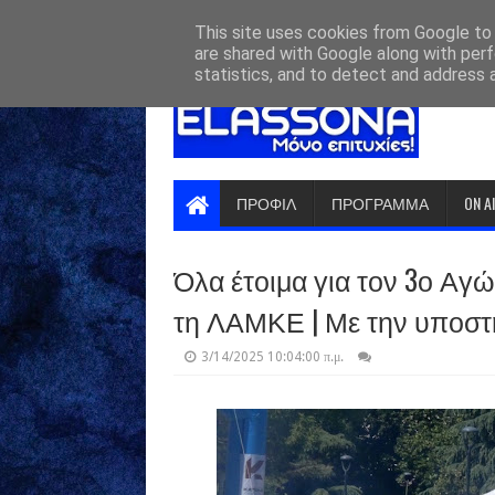
HOME
ABOUT
CONTACT US
This site uses cookies from Google to d
are shared with Google along with perf
statistics, and to detect and address 
ΠΡΟΦΙΛ
ΠΡΟΓΡΑΜΜΑ
ON A
Όλα έτοιμα για τον 3ο Αγ
τη ΛΑΜΚΕ | Με την υποστή
3/14/2025 10:04:00 π.μ.