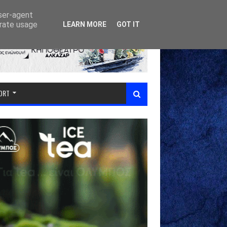
user-agent
erate usage
LEARN MORE
GOT IT
PORT