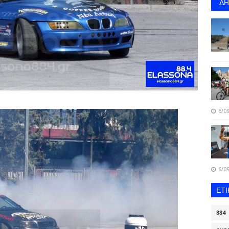
Δ
6/09
6/09
ΕΤ
884