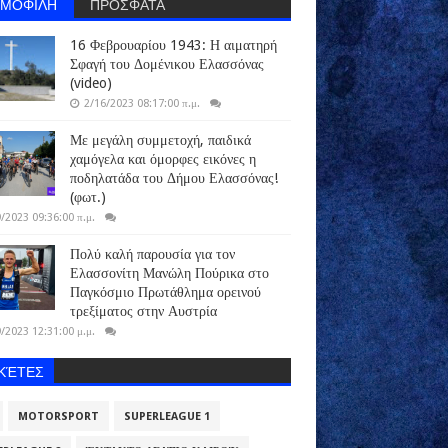
ΗΜΟΦΙΛΗ
ΠΡΟΣΦΑΤΑ
16 Φεβρουαρίου 1943: Η αιματηρή
Σφαγή του Δομένικου Ελασσόνας
(video)
2/16/2023 08:17:00 π.μ.
Με μεγάλη συμμετοχή, παιδικά
χαμόγελα και όμορφες εικόνες η
ποδηλατάδα του Δήμου Ελασσόνας!
(φωτ.)
/2023 09:36:00 π.μ.
Πολύ καλή παρουσία για τον
Ελασσονίτη Μανώλη Πούρικα στο
Παγκόσμιο Πρωτάθλημα ορεινού
τρεξίματος στην Αυστρία
/2023 12:31:00 μ.μ.
ΙΚΈΤΕΣ
MOTORSPORT
SUPERLEAGUE 1