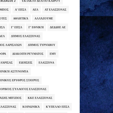
ERLEAGUE 2
ΈΚΤΑΚΤΟ ΔΕΛΤΊΟ ΚΑΙΡΟΎ
ΥΜΠΟΣ
Α' ΕΠΣΛ
ΑΕΛ
ΑΤ ΕΛΑΣΣΌΝΑΣ
ΌΤΕΣ
ΑΘΛΗΤΙΚΆ
ΑΛΛΆΖΟΥΜΕ
ΕΠΣΛ
Γ' ΕΠΣΛ
Γ' ΕΘΝΙΚΉ
ΔΕΔΔΗΕ ΑΕ
ΑΕΛ
ΔΉΜΟΣ ΕΛΑΣΣΌΝΑΣ
ΟΣ ΛΑΡΙΣΑΊΩΝ
ΔΉΜΟΣ ΤΥΡΝΆΒΟΥ
ΦΟΡΑ
ΔΙΑΚΟΠΉ ΡΕΎΜΑΤΟΣ
ΕΜΥ
 ΛΆΡΙΣΑΣ
ΕΙΔΉΣΕΙΣ
ΕΛΑΣΣΌΝΑ
ΗΝΙΚΉ ΑΣΤΥΝΟΜΊΑ
ΗΝΙΚΌΣ ΕΡΥΘΡΌΣ ΣΤΑΥΡΌΣ
ΟΡΙΚΌΣ ΣΎΛΛΟΓΟΣ ΕΛΑΣΣΌΝΑΣ
ΆΣΗΣ ΜΠΊΖΙΟΣ
ΚΚΕ ΕΛΑΣΣΌΝΑΣ
ΕΛΑΣΣΌΝΑΣ
ΚΟΙΝΩΝΙΚΆ
ΚΎΠΕΛΛΟ ΕΠΣΛ