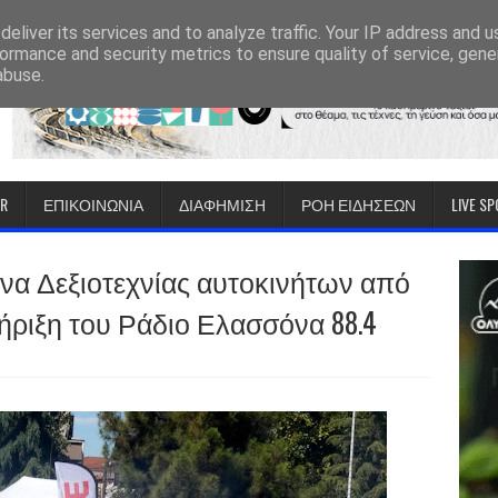
eliver its services and to analyze traffic. Your IP address and 
ormance and security metrics to ensure quality of service, gen
abuse.
IR
ΕΠΙΚΟΙΝΩΝΙΑ
ΔΙΑΦΗΜΙΣΗ
ΡΟΗ ΕΙΔΗΣΕΩΝ
LIVE S
ώνα Δεξιοτεχνίας αυτοκινήτων από
ριξη του Ράδιο Ελασσόνα 88.4