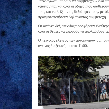
Στον αγώνα μπορούν να συμμετέχουν όλα τα 
απαιτούνται και όλοι οι οδηγοί που διαθέτου
τους και να δείξουν τις δεξιότητές τους, με 
πραγματοποιήσουν δηλώνοντας συμμετοχή.
Οι αγώνες δεξιοτεχνίας προσφέρουν ιδιαίτε
όλοι οι θεατές να μπορούν να απολαύσουν τι
Ο τεχνικός έλεγχος των αυτοκινήτων θα πραγ
αγώνας θα ξεκινήσει στις 11:00.