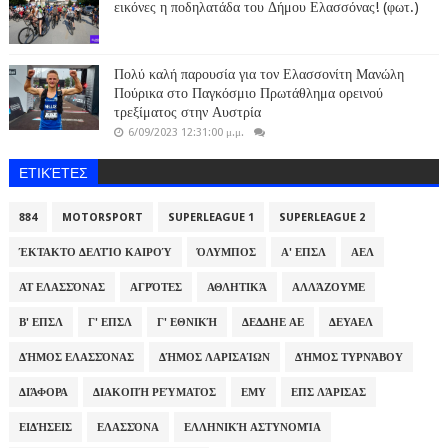
εικόνες η ποδηλατάδα του Δήμου Ελασσόνας! (φωτ.)
Πολύ καλή παρουσία για τον Ελασσονίτη Μανώλη
Πούρικα στο Παγκόσμιο Πρωτάθλημα ορεινού
τρεξίματος στην Αυστρία
6/09/2023 12:31:00 μ.μ.
ΕΤΙΚΈΤΕΣ
884
MOTORSPORT
SUPERLEAGUE 1
SUPERLEAGUE 2
ΈΚΤΑΚΤΟ ΔΕΛΤΊΟ ΚΑΙΡΟΎ
ΌΛΥΜΠΟΣ
Α' ΕΠΣΛ
ΑΕΛ
ΑΤ ΕΛΑΣΣΌΝΑΣ
ΑΓΡΌΤΕΣ
ΑΘΛΗΤΙΚΆ
ΑΛΛΆΖΟΥΜΕ
Β' ΕΠΣΛ
Γ' ΕΠΣΛ
Γ' ΕΘΝΙΚΉ
ΔΕΔΔΗΕ ΑΕ
ΔΕΥΑΕΛ
ΔΉΜΟΣ ΕΛΑΣΣΌΝΑΣ
ΔΉΜΟΣ ΛΑΡΙΣΑΊΩΝ
ΔΉΜΟΣ ΤΥΡΝΆΒΟΥ
ΔΙΆΦΟΡΑ
ΔΙΑΚΟΠΉ ΡΕΎΜΑΤΟΣ
ΕΜΥ
ΕΠΣ ΛΆΡΙΣΑΣ
ΕΙΔΉΣΕΙΣ
ΕΛΑΣΣΌΝΑ
ΕΛΛΗΝΙΚΉ ΑΣΤΥΝΟΜΊΑ