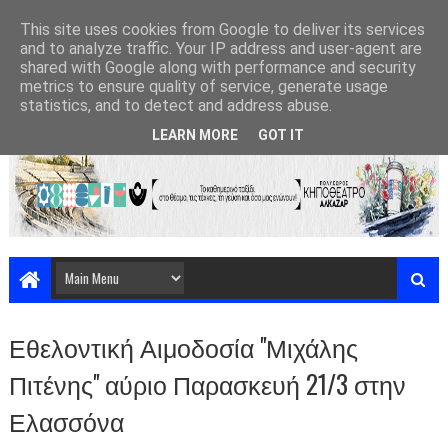
This site uses cookies from Google to deliver its services
and to analyze traffic. Your IP address and user-agent are
shared with Google along with performance and security
metrics to ensure quality of service, generate usage
statistics, and to detect and address abuse.
LEARN MORE
GOT IT
Εθελοντική Αιμοδοσία ''Μιχάλης
Πιτένης'' αύριο Παρασκευή 21/3 στην
Ελασσόνα