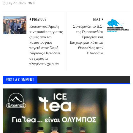
July 27, 2026
0
PREVIOUS
NEXT
Καπετάνος: Άμεση
Συνεδριάζει το Δ.Σ.
κινητοποίηση για τις
της Ομοσπονδίας
ζημιές από τον
Εμπορίου και
καταστροφικό
Επιχειρηματικότητας
παγετό στον Νομό
Θεσσαλίας στην
Λάρισας-Περιοδεία
Ελασσόνα
σε χωράφια
πληγέντων χωριών
POST A COMMENT