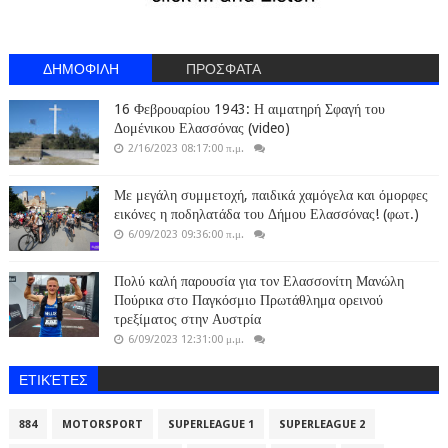
ΔΗΜΟΦΙΛΗ
ΠΡΟΣΦΑΤΑ
16 Φεβρουαρίου 1943: Η αιματηρή Σφαγή του
Δομένικου Ελασσόνας (video)
2/16/2023 08:17:00 π.μ.
Με μεγάλη συμμετοχή, παιδικά χαμόγελα και όμορφες
εικόνες η ποδηλατάδα του Δήμου Ελασσόνας! (φωτ.)
6/09/2023 09:36:00 π.μ.
Πολύ καλή παρουσία για τον Ελασσονίτη Μανώλη
Πούρικα στο Παγκόσμιο Πρωτάθλημα ορεινού
τρεξίματος στην Αυστρία
6/09/2023 12:31:00 μ.μ.
ΕΤΙΚΈΤΕΣ
884
MOTORSPORT
SUPERLEAGUE 1
SUPERLEAGUE 2