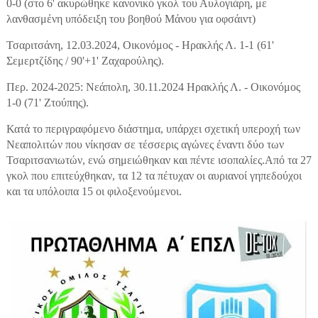
0-0 (στο 6' ακυρώθηκε κανονικό γκολ του Αυλογιάρη, με
λανθασμένη υπόδειξη του βοηθού Μάνου για οφσάιντ)
Τσαριτσάνη, 12.03.2024, Οικονόμος - Ηρακλής Λ. 1-1 (61'
Σεμερτζίδης / 90'+1' Ζαχαρούλης).
Περ. 2024-2025: Νεάπολη, 30.11.2024 Ηρακλής Λ. - Οικονόμος
1-0 (71' Ζτούπης).
Κατά το περιγραφόμενο διάστημα, υπάρχει σχετική υπεροχή των
Νεαπολιτών που νίκησαν σε τέσσερις αγώνες έναντι δύο των
Τσαριτσανιωτών, ενώ σημειώθηκαν και πέντε ισοπαλίες.Από τα 27
γκολ που επιτεύχθηκαν, τα 12 τα πέτυχαν οι αυριανοί γηπεδούχοι
και τα υπόλοιπα 15 οι φιλοξενούμενοι.