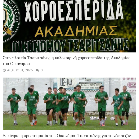
Στην πλατεία Τσαριτσάνης η καλοκαιρινή χοροεσπερίδα της Ακαδημίας
του Οικονόμου
August 01, 2026
0
Ξεκίνησε η προετοιμασία του Οικονόμου Τσαριτσάνης για τη νέα σεζόν