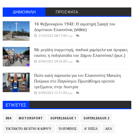
ΔΗΜΟΦΙΛΗ
ΠΡΟΣΦΑΤΑ
16 Φεβρουαρίου 1943: Η αιματηρή Σφαγή του
Δομένικου Ελασσόνας (video)
2/16/2023 08:17:00 π.μ.
Με μεγάλη συμμετοχή, παιδικά χαμόγελα και όμορφες
εικόνες η ποδηλατάδα του Δήμου Ελασσόνας! (φωτ.)
6/09/2023 09:36:00 π.μ.
Πολύ καλή παρουσία για τον Ελασσονίτη Μανώλη
Πούρικα στο Παγκόσμιο Πρωτάθλημα ορεινού
τρεξίματος στην Αυστρία
6/09/2023 12:31:00 μ.μ.
ΕΤΙΚΈΤΕΣ
884
MOTORSPORT
SUPERLEAGUE 1
SUPERLEAGUE 2
ΈΚΤΑΚΤΟ ΔΕΛΤΊΟ ΚΑΙΡΟΎ
ΌΛΥΜΠΟΣ
Α' ΕΠΣΛ
ΑΕΛ