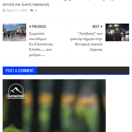
φυτική και ζωική παραγωγή
April 11, 2025
0
PREVIOUS
NEXT
Σωματείο
“Απόβαση” των
οικοδόμων
τρακτέρ σήμερα στην
Επ.Ελασσόνας:
Κεντρική πλατεία
Ελπίδα.......και
Λάρισας
μιζέρια.....
POST A COMMENT