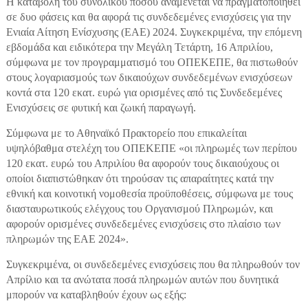
Η καταβολή του συνολικού ποσού αναμένεται να πραγματοποιηθεί
σε δυο φάσεις και θα αφορά τις συνδεδεμένες ενισχύσεις για την
Ενιαία Αίτηση Ενίσχυσης (ΕΑΕ) 2024. Συγκεκριμένα, την επόμενη
εβδομάδα και ειδικότερα την Μεγάλη Τετάρτη, 16 Απριλίου,
σύμφωνα με τον προγραμματισμό του ΟΠΕΚΕΠΕ, θα πιστωθούν
στους λογαριασμούς των δικαιούχων συνδεδεμένων ενισχύσεων
κοντά στα 120 εκατ. ευρώ για ορισμένες από τις Συνδεδεμένες
Ενισχύσεις σε φυτική και ζωική παραγωγή.
Σύμφωνα με το Αθηναϊκό Πρακτορείο που επικαλείται
υψηλόβαθμα στελέχη του ΟΠΕΚΕΠΕ «οι πληρωμές των περίπου
120 εκατ. ευρώ του Απριλίου θα αφορούν τους δικαιούχους οι
οποίοι διαπιστώθηκαν ότι τηρούσαν τις απαραίτητες κατά την
εθνική και κοινοτική νομοθεσία προϋποθέσεις, σύμφωνα με τους
διασταυρωτικούς ελέγχους του Οργανισμού Πληρωμών, και
αφορούν ορισμένες συνδεδεμένες ενισχύσεις στο πλαίσιο των
πληρωμών της ΕΑΕ 2024».
Συγκεκριμένα, οι συνδεδεμένες ενισχύσεις που θα πληρωθούν τον
Απρίλιο και τα ανώτατα ποσά πληρωμών αυτών που δυνητικά
μπορούν να καταβληθούν έχουν ως εξής: