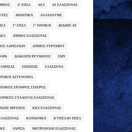
ΥΜΠΟΣ
Α' ΕΠΣΛ
ΑΕΛ
ΑΤ ΕΛΑΣΣΌΝΑΣ
ΌΤΕΣ
ΑΘΛΗΤΙΚΆ
ΑΛΛΆΖΟΥΜΕ
ΕΠΣΛ
Γ' ΕΠΣΛ
Γ' ΕΘΝΙΚΉ
ΔΕΔΔΗΕ ΑΕ
ΑΕΛ
ΔΉΜΟΣ ΕΛΑΣΣΌΝΑΣ
ΟΣ ΛΑΡΙΣΑΊΩΝ
ΔΉΜΟΣ ΤΥΡΝΆΒΟΥ
ΦΟΡΑ
ΔΙΑΚΟΠΉ ΡΕΎΜΑΤΟΣ
ΕΜΥ
 ΛΆΡΙΣΑΣ
ΕΙΔΉΣΕΙΣ
ΕΛΑΣΣΌΝΑ
ΗΝΙΚΉ ΑΣΤΥΝΟΜΊΑ
ΗΝΙΚΌΣ ΕΡΥΘΡΌΣ ΣΤΑΥΡΌΣ
ΟΡΙΚΌΣ ΣΎΛΛΟΓΟΣ ΕΛΑΣΣΌΝΑΣ
ΆΣΗΣ ΜΠΊΖΙΟΣ
ΚΚΕ ΕΛΑΣΣΌΝΑΣ
ΕΛΑΣΣΌΝΑΣ
ΚΟΙΝΩΝΙΚΆ
ΚΎΠΕΛΛΟ ΕΠΣΛ
ΜΚΕ
ΛΆΡΙΣΑ
ΜΗΤΡΌΠΟΛΗ ΕΛΑΣΣΌΝΑΣ