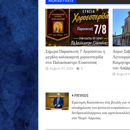
Σήμερα Παρασκευή 7 Αυγούστου η
Αύριο Σάβ
μεγάλη καλοκαιρινή χοροεσπερίδα
Λειτουργί
στο Παλαιόκαστρο Ελασσόνας
Κοιμητηρ
του Λαζά
August 07, 2026
0
August 0
PREVIOUS
Ερώτηση Καπετάνου στη βουλή για τ
αποζημίωση του φυτικού κεφαλαίου 
δενδροκαλλιέργειες και αμπελοκαλλιέ
στο Νομό Λάρισας