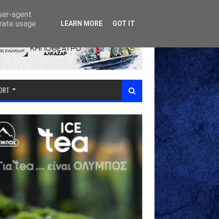
user-agent
erate usage
LEARN MORE
GOT IT
PORT