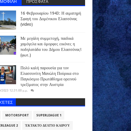
ΗΜΟΦΙΛΗ
ΠΡΟΣΦΑΤΑ
16 Φεβρουαρίου 1943: Η αιματηρή
Σφαγή του Δομένικου Ελασσόνας
(video)
Με μεγάλη συμμετοχή, παιδικά
χαμόγελα και όμορφες εικόνες η
ποδηλατάδα του Δήμου Ελασσόνας!
(φωτ.)
Πολύ καλή παρουσία για τον
Ελασσονίτη Μανώλη Πούρικα στο
Παγκόσμιο Πρωτάθλημα ορεινού
τρεξίματος στην Αυστρία
/2023 12:31:00 μ.μ.
ΙΚΈΤΕΣ
MOTORSPORT
SUPERLEAGUE 1
ERLEAGUE 2
ΈΚΤΑΚΤΟ ΔΕΛΤΊΟ ΚΑΙΡΟΎ