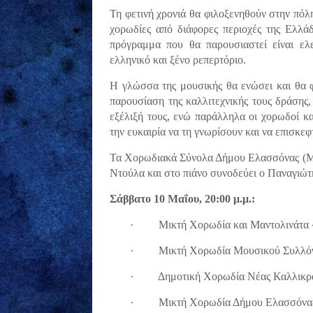
Τη φετινή χρονιά θα φιλοξενηθούν στην πόλη
χορωδίες από διάφορες περιοχές της Ελλάδ
πρόγραμμα που θα παρουσιαστεί είναι ελε
ελληνικό και ξένο ρεπερτόριο.
Η γλώσσα της μουσικής θα ενώσει και θα φ
παρουσίαση της καλλιτεχνικής τους δράσης,
εξέλιξή τους, ενώ παράλληλα οι χορωδοί κ
την ευκαιρία να τη γνωρίσουν και να επισκεφ
Τα Χορωδιακά Σύνολα Δήμου Ελασσόνας (Μι
Ντούλα και στο πιάνο συνοδεύει ο Παναγιώτ
Σάββατο 10 Μαΐου, 20:00 μ.μ.:
·
Μικτή Χορωδία και Μαντολινάτα
·
Μικτή Χορωδία Μουσικού Συλλόγ
·
Δημοτική Χορωδία Νέας Καλλικρά
·
Μικτή Χορωδία Δήμου Ελασσόνα