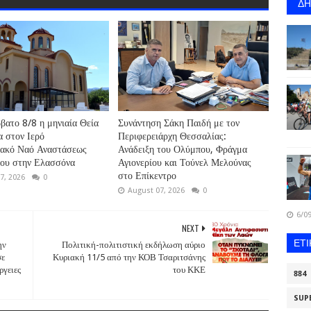
Δ
βατο 8/8 η μηνιαία Θεία
Συνάντηση Σάκη Παιδή με τον
α στον Ιερό
Περιφερειάρχη Θεσσαλίας:
ιακό Ναό Αναστάσεως
Ανάδειξη του Ολύμπου, Φράγμα
ρου στην Ελασσόνα
Αγιονερίου και Τούνελ Μελούνας
στο Επίκεντρο
7, 2026
0
August 07, 2026
0
6/09
NEXT
ΕΤ
ην
Πολιτική-πολιτιστική εκδήλωση αύριο
σε
Κυριακή 11/5 από την ΚΟΒ Τσαριτσάνης
ργειες
του ΚΚΕ
884
SUP