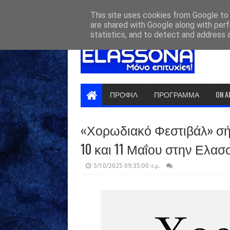
HOME
ABOUT
CONTACT US
This site uses cookies from Google to d
are shared with Google along with perf
statistics, and to detect and address 
ΠΡΟΦΙΛ
ΠΡΟΓΡΑΜΜΑ
ON A
«Χορωδιακό Φεστιβάλ» σή
10 και 11 Μαΐου στην Ελα
5/10/2025 09:35:00 π.μ.