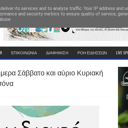
eliver its services and to analyze traffic. Your IP address and 
ormance and security metrics to ensure quality of service, gen
abuse.
IR
ΕΠΙΚΟΙΝΩΝΙΑ
ΔΙΑΦΗΜΙΣΗ
ΡΟΗ ΕΙΔΗΣΕΩΝ
LIVE S
μερα Σάββατο και αύριο Κυριακή
σσόνα