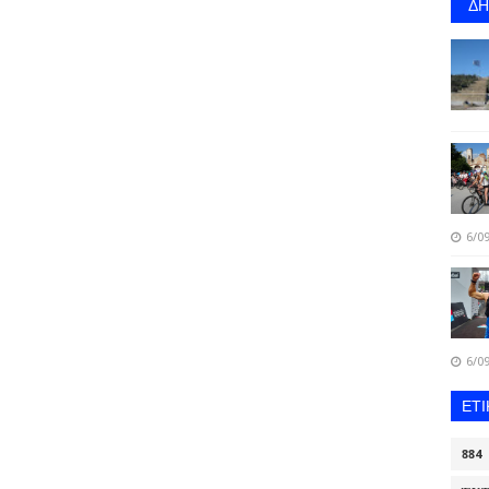
Δ
6/09
6/09
ΕΤ
884