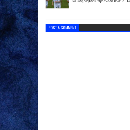
Να «σφραγίσει» την άνοδο θέλει ο Π
POST A COMMENT