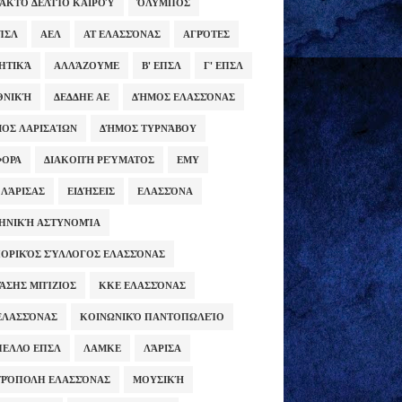
ΑΚΤΟ ΔΕΛΤΊΟ ΚΑΙΡΟΎ
ΌΛΥΜΠΟΣ
ΕΠΣΛ
ΑΕΛ
ΑΤ ΕΛΑΣΣΌΝΑΣ
ΑΓΡΌΤΕΣ
ΗΤΙΚΆ
ΑΛΛΆΖΟΥΜΕ
Β' ΕΠΣΛ
Γ' ΕΠΣΛ
ΕΘΝΙΚΉ
ΔΕΔΔΗΕ ΑΕ
ΔΉΜΟΣ ΕΛΑΣΣΌΝΑΣ
ΟΣ ΛΑΡΙΣΑΊΩΝ
ΔΉΜΟΣ ΤΥΡΝΆΒΟΥ
ΦΟΡΑ
ΔΙΑΚΟΠΉ ΡΕΎΜΑΤΟΣ
ΕΜΥ
 ΛΆΡΙΣΑΣ
ΕΙΔΉΣΕΙΣ
ΕΛΑΣΣΌΝΑ
ΗΝΙΚΉ ΑΣΤΥΝΟΜΊΑ
ΟΡΙΚΌΣ ΣΎΛΛΟΓΟΣ ΕΛΑΣΣΌΝΑΣ
ΆΣΗΣ ΜΠΊΖΙΟΣ
ΚΚΕ ΕΛΑΣΣΌΝΑΣ
ΕΛΑΣΣΌΝΑΣ
ΚΟΙΝΩΝΙΚΌ ΠΑΝΤΟΠΩΛΕΊΟ
ΕΛΛΟ ΕΠΣΛ
ΛΑΜΚΕ
ΛΆΡΙΣΑ
ΡΌΠΟΛΗ ΕΛΑΣΣΌΝΑΣ
ΜΟΥΣΙΚΉ