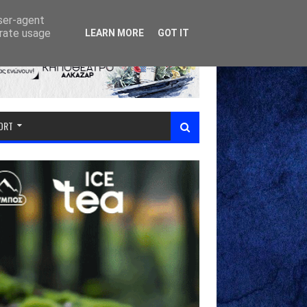
user-agent
erate usage
LEARN MORE
GOT IT
PORT