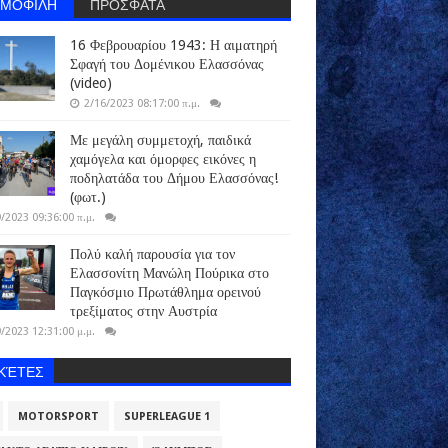
ΗΜΟΦΙΛΗ
ΠΡΟΣΦΑΤΑ
16 Φεβρουαρίου 1943: Η αιματηρή
Σφαγή του Δομένικου Ελασσόνας
(video)
2/16/2023 08:17:00 π.μ.
Με μεγάλη συμμετοχή, παιδικά
χαμόγελα και όμορφες εικόνες η
ποδηλατάδα του Δήμου Ελασσόνας!
(φωτ.)
/2023 09:36:00 π.μ.
Πολύ καλή παρουσία για τον
Ελασσονίτη Μανώλη Πούρικα στο
Παγκόσμιο Πρωτάθλημα ορεινού
τρεξίματος στην Αυστρία
/2023 12:31:00 μ.μ.
ΙΚΈΤΕΣ
MOTORSPORT
SUPERLEAGUE 1