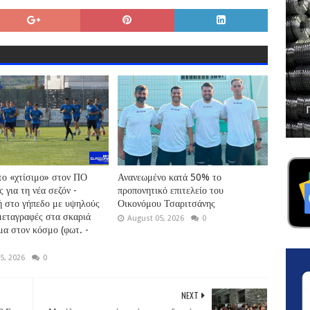
το «χτίσιμο» στον ΠΟ
Ανανεωμένο κατά 50% το
 για τη νέα σεζόν -
προπονητικό επιτελείο του
 στο γήπεδο με υψηλούς
Οικονόμου Τσαριτσάνης
μεταγραφές στα σκαριά
August 05, 2026
0
μα στον κόσμο (φωτ. -
5, 2026
0
NEXT