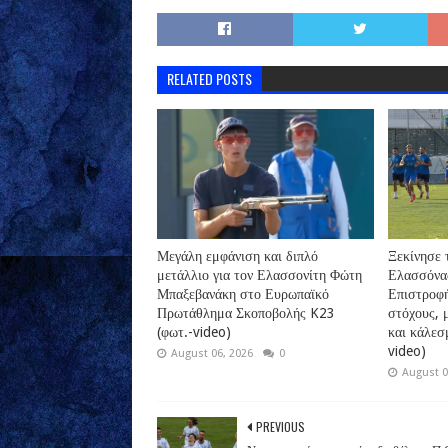
RELATED POSTS
Μεγάλη εμφάνιση και διπλό
Ξεκίνησε 
μετάλλιο για τον Ελασσονίτη Φώτη
Ελασσόνας
Μπαξεβανάκη στο Ευρωπαϊκό
Επιστροφή
Πρωτάθλημα Σκοποβολής K23
στόχους, 
(φωτ.-video)
και κάλεσ
video)
August 06, 2026
0
August 0
PREVIOUS