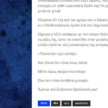
ποδοσφαιρική Ελλάδα όσο λίγες ομάδες. Ανέ
επιτυχίες σε κάθε ευρωπαϊκή έξοδό της! Οι χ
γενιά σε γενιά!
Πέρασαν 61 έτη από την ημέρα που ο Ηρακλή
κι ο Πανθεσσαλικός έγιναν ένα στο Δημοτικό
Σήμερα η ΑΕΛ κατάφερε με τον κόσμο δίπλα 
τις αξίες της, ώστε να επανέλθει στην μεγά
ελπίζει ξανά σε νέες κατακτήσεις της ιστορίας
«Τίποτα δεν έχει αλλάξει
Και τίποτα δεν είναι όπως παλιά
Μένει όμως ακόμα ένα πείσμα
Που δεν είναι συνήθεια μοναχά»
Χρόνια πολλά βυσσινί βασίλισσά μας!
TAGS:
884
ΑΕΛ
ΑΘΛΗΤΙΚΆ