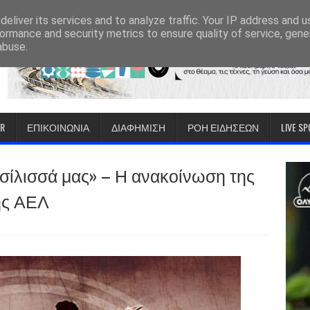
eliver its services and to analyze traffic. Your IP address and 
ormance and security metrics to ensure quality of service, gen
abuse.
IR
ΕΠΙΚΟΙΝΩΝΙΑ
ΔΙΑΦΗΜΙΣΗ
ΡΟΗ ΕΙΔΗΣΕΩΝ
LIVE S
σίλισσά μας» – Η ανακοίνωση της
της ΑΕΛ