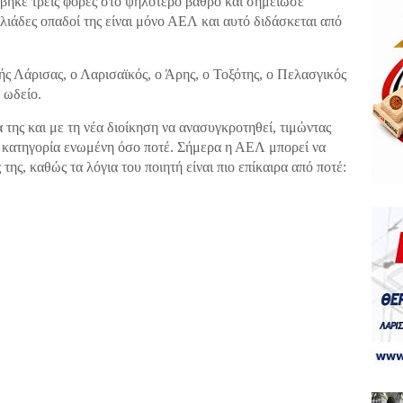
βηκε τρεις φορές στο ψηλότερο βάθρο και σημείωσε
ιλιάδες οπαδοί της είναι μόνο ΑΕΛ και αυτό διδάσκεται από
ς Λάρισας, ο Λαρισαϊκός, ο Άρης, ο Τοξότης, ο Πελασγικός
 ωδείο.
της και με τη νέα διοίκηση να ανασυγκροτηθεί, τιμώντας
λη κατηγορία ενωμένη όσο ποτέ. Σήμερα η ΑΕΛ μπορεί να
 της, καθώς τα λόγια του ποιητή είναι πιο επίκαιρα από ποτέ: