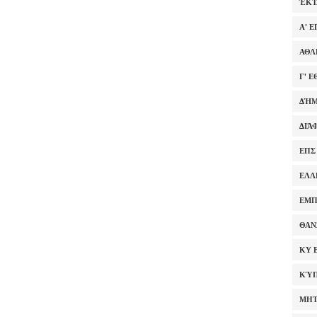
ΈΚΤ
Α' 
ΑΘΛ
Γ' 
ΔΉΜ
ΔΙΆ
ΕΠΣ
ΕΛΛ
ΕΜΠ
ΘΑΝ
ΚΥ 
ΚΎΠ
ΜΗΤ