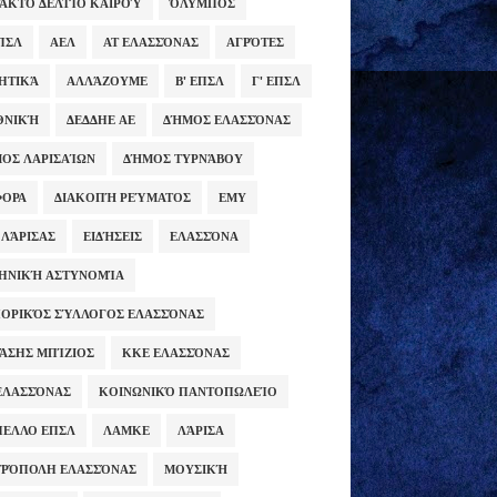
ΑΚΤΟ ΔΕΛΤΊΟ ΚΑΙΡΟΎ
ΌΛΥΜΠΟΣ
ΕΠΣΛ
ΑΕΛ
ΑΤ ΕΛΑΣΣΌΝΑΣ
ΑΓΡΌΤΕΣ
ΗΤΙΚΆ
ΑΛΛΆΖΟΥΜΕ
Β' ΕΠΣΛ
Γ' ΕΠΣΛ
ΕΘΝΙΚΉ
ΔΕΔΔΗΕ ΑΕ
ΔΉΜΟΣ ΕΛΑΣΣΌΝΑΣ
ΟΣ ΛΑΡΙΣΑΊΩΝ
ΔΉΜΟΣ ΤΥΡΝΆΒΟΥ
ΦΟΡΑ
ΔΙΑΚΟΠΉ ΡΕΎΜΑΤΟΣ
ΕΜΥ
 ΛΆΡΙΣΑΣ
ΕΙΔΉΣΕΙΣ
ΕΛΑΣΣΌΝΑ
ΗΝΙΚΉ ΑΣΤΥΝΟΜΊΑ
ΟΡΙΚΌΣ ΣΎΛΛΟΓΟΣ ΕΛΑΣΣΌΝΑΣ
ΆΣΗΣ ΜΠΊΖΙΟΣ
ΚΚΕ ΕΛΑΣΣΌΝΑΣ
ΕΛΑΣΣΌΝΑΣ
ΚΟΙΝΩΝΙΚΌ ΠΑΝΤΟΠΩΛΕΊΟ
ΕΛΛΟ ΕΠΣΛ
ΛΑΜΚΕ
ΛΆΡΙΣΑ
ΡΌΠΟΛΗ ΕΛΑΣΣΌΝΑΣ
ΜΟΥΣΙΚΉ