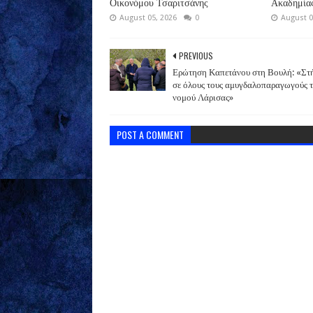
Οικονόμου Τσαριτσάνης
Ακαδημίας
August 05, 2026
0
August 0
PREVIOUS
Ερώτηση Καπετάνου στη Βουλή: «Στ
σε όλους τους αμυγδαλοπαραγωγούς 
νομού Λάρισας»
POST A COMMENT