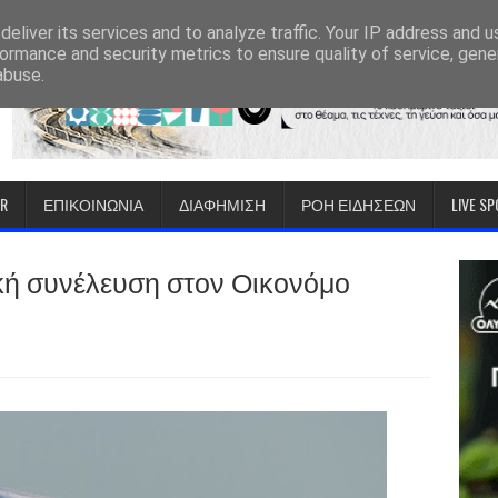
eliver its services and to analyze traffic. Your IP address and 
ormance and security metrics to ensure quality of service, gen
abuse.
IR
ΕΠΙΚΟΙΝΩΝΙΑ
ΔΙΑΦΗΜΙΣΗ
ΡΟΗ ΕΙΔΗΣΕΩΝ
LIVE S
κή συνέλευση στον Οικονόμο