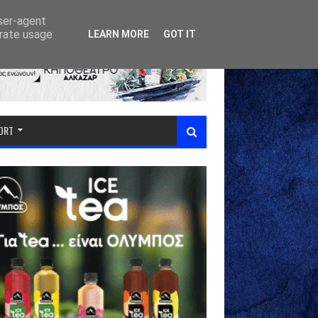
user-agent
erate usage
LEARN MORE
GOT IT
PORT