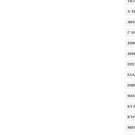
ΈΚΤ
Α' 
ΑΘΛ
Γ' 
ΔΉΜ
ΔΙΆ
ΕΠΣ
ΕΛΛ
ΕΜΠ
ΘΑΝ
ΚΥ 
ΚΎΠ
ΜΗΤ