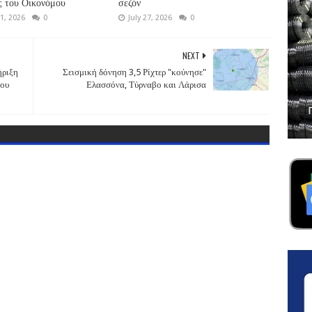
 του Οικονόμου
σεζόν
1, 2026
0
July 27, 2026
0
NEXT
ήριξη
Σεισμική δόνηση 3,5 Ρίχτερ "κούνησε"
του
Ελασσόνα, Τύρναβο και Λάρισα