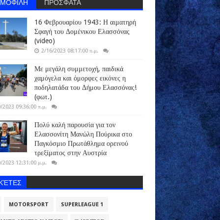
ΗΜΟΦΙΛΗ
ΠΡΟΣΦΑΤΑ
16 Φεβρουαρίου 1943: Η αιματηρή
Σφαγή του Δομένικου Ελασσόνας
(video)
2/16/2023 08:17:00 π.μ.
Με μεγάλη συμμετοχή, παιδικά
χαμόγελα και όμορφες εικόνες η
ποδηλατάδα του Δήμου Ελασσόνας!
(φωτ.)
/2023 09:36:00 π.μ.
Πολύ καλή παρουσία για τον
Ελασσονίτη Μανώλη Πούρικα στο
Παγκόσμιο Πρωτάθλημα ορεινού
τρεξίματος στην Αυστρία
/2023 12:31:00 μ.μ.
ΙΚΈΤΕΣ
MOTORSPORT
SUPERLEAGUE 1