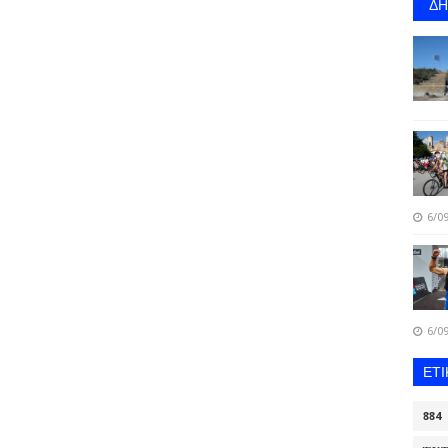
Δ
6/09
6/09
ΕΤ
884