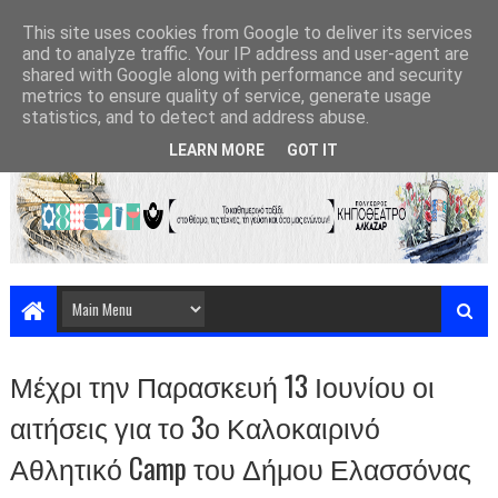
This site uses cookies from Google to deliver its services
and to analyze traffic. Your IP address and user-agent are
shared with Google along with performance and security
metrics to ensure quality of service, generate usage
statistics, and to detect and address abuse.
LEARN MORE
GOT IT
Μέχρι την Παρασκευή 13 Ιουνίου οι
αιτήσεις για το 3ο Καλοκαιρινό
Αθλητικό Camp του Δήμου Ελασσόνας