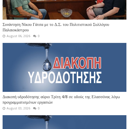
Συνάντηση Νίκου Γάτσα με το Δ.Σ. του Πολιτιστικού Συλλόγου
Παλαιοκάστρου
August 06, 2026
0
Διακοπή υδροδότησης αύριο Τρίτη 4/8 σε οδούς της Ελασσόνας λόγω
προγραμματισμένων εργασιών
August 03, 2026
0