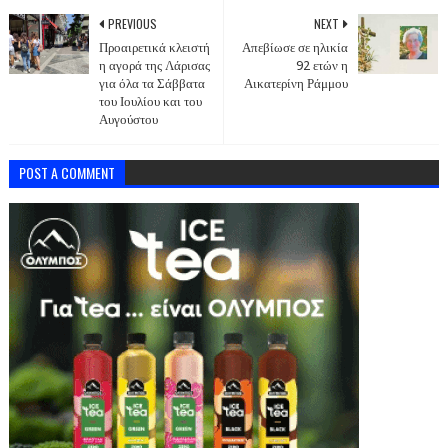
PREVIOUS
NEXT
Προαιρετικά κλειστή
Απεβίωσε σε ηλικία
η αγορά της Λάρισας
92 ετών η
για όλα τα Σάββατα
Αικατερίνη Ράμμου
του Ιουλίου και του
Αυγούστου
POST A COMMENT