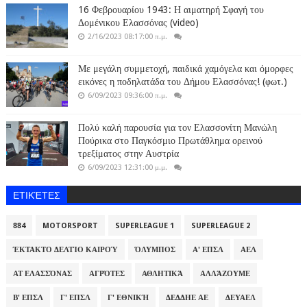
16 Φεβρουαρίου 1943: Η αιματηρή Σφαγή του
Δομένικου Ελασσόνας (video)
2/16/2023 08:17:00 π.μ.
Με μεγάλη συμμετοχή, παιδικά χαμόγελα και όμορφες
εικόνες η ποδηλατάδα του Δήμου Ελασσόνας! (φωτ.)
6/09/2023 09:36:00 π.μ.
Πολύ καλή παρουσία για τον Ελασσονίτη Μανώλη
Πούρικα στο Παγκόσμιο Πρωτάθλημα ορεινού
τρεξίματος στην Αυστρία
6/09/2023 12:31:00 μ.μ.
ΕΤΙΚΈΤΕΣ
884
MOTORSPORT
SUPERLEAGUE 1
SUPERLEAGUE 2
ΈΚΤΑΚΤΟ ΔΕΛΤΊΟ ΚΑΙΡΟΎ
ΌΛΥΜΠΟΣ
Α' ΕΠΣΛ
ΑΕΛ
ΑΤ ΕΛΑΣΣΌΝΑΣ
ΑΓΡΌΤΕΣ
ΑΘΛΗΤΙΚΆ
ΑΛΛΆΖΟΥΜΕ
Β' ΕΠΣΛ
Γ' ΕΠΣΛ
Γ' ΕΘΝΙΚΉ
ΔΕΔΔΗΕ ΑΕ
ΔΕΥΑΕΛ