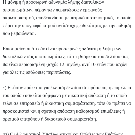
Η μόνιμη ή προσωρινή αδυναμία λήψης δακτυλικών
αποτυπωμάτων, πέραν των περιπτώσεων εμφανούς
ακρωτηριασμού, αποδεικνύεται με ιατρικό πιστοποιητικό, το οποίο
φέρει την υπογραφή ιατρού αντίστοιχης ειδικότητας με την πάθηση
που βεβαιώνεται.
Επισημαίνεται ότι εάν είναι προσωρινώς αδύνατη η λήψη των
δακτυλικών σας αποτυπωμάτων, τότε η διάρκεια του δελτίου σας
θα είναι περιορισμένη (ισχύς 12 μηνών), αντί 10 ετών που ισχύει
για όλες τις υπόλοιπες περιπτώσεις.
ε) Εφόσον πρόκειται για έκδοση δελτίου σε πρόσωπο, η επιμέλεια
του οποίου ασκείται σύμφωνα με δικαστική απόφαση ή το οποίο
τελεί σε επιτροπεία ή δικαστική συμπαράσταση, τότε θα πρέπει να
προσκομιστεί και η σχετική απόφαση καθορισμού επιμέλειας ή
ορισμού επιτρόπου ή δικαστικού συμπαραστάτη.
στ) Οι Αξιωματικοί, Υπαξιωματικοί και Οπλίτες των Ενόπλων