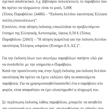
σχετικό αποδεικτικό, π.χ. βιβλιάριο πολυτέκνων), το παράβολο που
θα πρέπει να πληρώσετε είναι το μισό, 5,00€
(Τύπος Παραβόλου: [4486] – “Έκδοση δελτίου ταυτότητας Έλληνα
πολίτη (πολυτέκνων)”.
Επιπλέον, στην αίτηση έκδοσης επικολλάται το προβλεπόμενο
ένσημο της Ελληνικής Αστυνομίας, ύψους 0,50 € (Τύπος
Παραβόλου: [2043] – “Η αίτηση (καρτέλα) για την έκδοση δελτίου
ταυτότητας Έλληνος υπηκόου (Ένσημο ΕΛ.ΑΣ.)”.
Για την έκδοση όλων των ανωτέρω παραβόλων πατήστε εδώ για
να συνδεθείτε με την υπηρεσία e-Παράβολο.
Κατά την προσέλευση σας στην Αρχή έκδοσης για έκδοση δελτίου
ταυτότητας θα πρέπει να έχετε εκδώσει ήδη τα απαιτούμενα
παράβολα. Για να χρησιμοποιηθεί/κατατεθεί ένα e-παράβολο στο
φορέα, είναι απαραίτητο να έχει ολοκληρωθεί η πληρωμή του.
Σε περίπτωση έκδοσης λάθος παραβόλου, μπορείτε να αιτηθείτε
την επιστροφή των χρημάτων σας, ακολουθώντας τις οδηγίες που