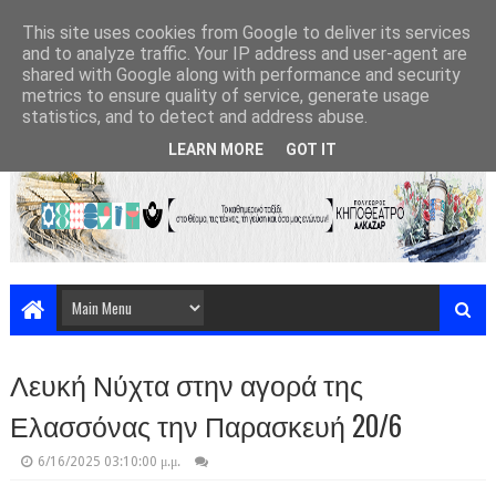
This site uses cookies from Google to deliver its services
and to analyze traffic. Your IP address and user-agent are
shared with Google along with performance and security
metrics to ensure quality of service, generate usage
statistics, and to detect and address abuse.
LEARN MORE
GOT IT
Λευκή Νύχτα στην αγορά της
Ελασσόνας την Παρασκευή 20/6
6/16/2025 03:10:00 μ.μ.