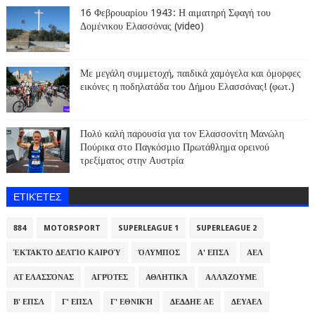
16 Φεβρουαρίου 1943: Η αιματηρή Σφαγή του
Δομένικου Ελασσόνας (video)
Με μεγάλη συμμετοχή, παιδικά χαμόγελα και όμορφες
εικόνες η ποδηλατάδα του Δήμου Ελασσόνας! (φωτ.)
Πολύ καλή παρουσία για τον Ελασσονίτη Μανώλη
Πούρικα στο Παγκόσμιο Πρωτάθλημα ορεινού
τρεξίματος στην Αυστρία
ΕΤΙΚΈΤΕΣ
884
MOTORSPORT
SUPERLEAGUE 1
SUPERLEAGUE 2
ΈΚΤΑΚΤΟ ΔΕΛΤΊΟ ΚΑΙΡΟΎ
ΌΛΥΜΠΟΣ
Α' ΕΠΣΛ
ΑΕΛ
ΑΤ ΕΛΑΣΣΌΝΑΣ
ΑΓΡΌΤΕΣ
ΑΘΛΗΤΙΚΆ
ΑΛΛΆΖΟΥΜΕ
Β' ΕΠΣΛ
Γ' ΕΠΣΛ
Γ' ΕΘΝΙΚΉ
ΔΕΔΔΗΕ ΑΕ
ΔΕΥΑΕΛ