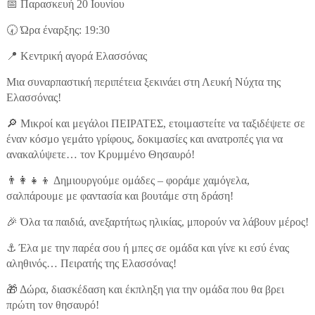
📅 Παρασκευή 20 Ιουνίου
🕢 Ώρα έναρξης: 19:30
📍 Κεντρική αγορά Ελασσόνας
Μια συναρπαστική περιπέτεια ξεκινάει στη Λευκή Νύχτα της
Ελασσόνας!
🔎 Μικροί και μεγάλοι ΠΕΙΡΑΤΕΣ, ετοιμαστείτε να ταξιδέψετε σε
έναν κόσμο γεμάτο γρίφους, δοκιμασίες και ανατροπές για να
ανακαλύψετε… τον Κρυμμένο Θησαυρό!
👨👩👧👦 Δημιουργούμε ομάδες – φοράμε χαμόγελα,
σαλπάρουμε με φαντασία και βουτάμε στη δράση!
🎉 Όλα τα παιδιά, ανεξαρτήτως ηλικίας, μπορούν να λάβουν μέρος!
⚓ Έλα με την παρέα σου ή μπες σε ομάδα και γίνε κι εσύ ένας
αληθινός… Πειρατής της Ελασσόνας!
🎁 Δώρα, διασκέδαση και έκπληξη για την ομάδα που θα βρει
πρώτη τον θησαυρό!