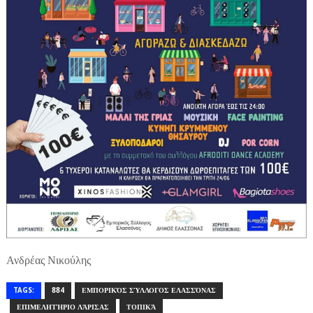
Ανδρέας Νικούλης
TAGS:
884
ΕΜΠΟΡΙΚΌΣ ΣΎΛΛΟΓΟΣ ΕΛΑΣΣΌΝΑΣ
ΕΠΙΜΕΛΗΤΉΡΙΟ ΛΆΡΙΣΑΣ
ΤΟΠΙΚΆ