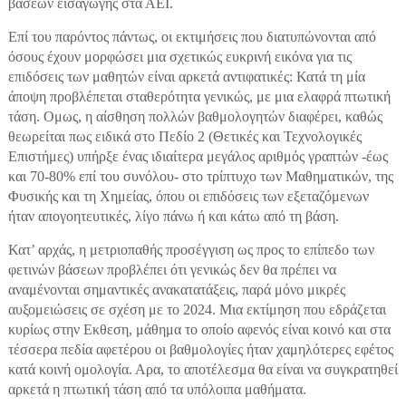
βάσεων εισαγωγής στα ΑΕΙ.
Επί του παρόντος πάντως, οι εκτιμήσεις που διατυπώνονται από
όσους έχουν μορφώσει μια σχετικώς ευκρινή εικόνα για τις
επιδόσεις των μαθητών είναι αρκετά αντιφατικές: Κατά τη μία
άποψη προβλέπεται σταθερότητα γενικώς, με μια ελαφρά πτωτική
τάση. Ομως, η αίσθηση πολλών βαθμολογητών διαφέρει, καθώς
θεωρείται πως ειδικά στο Πεδίο 2 (Θετικές και Τεχνολογικές
Επιστήμες) υπήρξε ένας ιδιαίτερα μεγάλος αριθμός γραπτών -έως
και 70-80% επί του συνόλου- στο τρίπτυχο των Μαθηματικών, της
Φυσικής και τη Χημείας, όπου οι επιδόσεις των εξεταζόμενων
ήταν απογοητευτικές, λίγο πάνω ή και κάτω από τη βάση.
Κατ’ αρχάς, η μετριοπαθής προσέγγιση ως προς το επίπεδο των
φετινών βάσεων προβλέπει ότι γενικώς δεν θα πρέπει να
αναμένονται σημαντικές ανακατατάξεις, παρά μόνο μικρές
αυξομειώσεις σε σχέση με το 2024. Μια εκτίμηση που εδράζεται
κυρίως στην Εκθεση, μάθημα το οποίο αφενός είναι κοινό και στα
τέσσερα πεδία αφετέρου οι βαθμολογίες ήταν χαμηλότερες εφέτος
κατά κοινή ομολογία. Αρα, το αποτέλεσμα θα είναι να συγκρατηθεί
αρκετά η πτωτική τάση από τα υπόλοιπα μαθήματα.