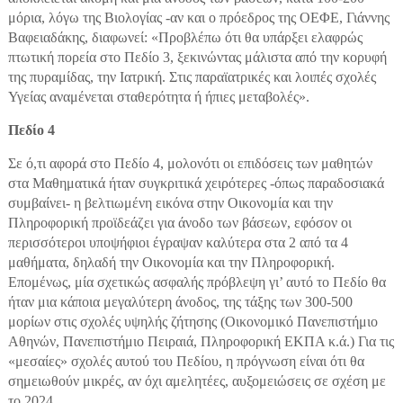
μόρια, λόγω της Βιολογίας -αν και ο πρόεδρος της ΟΕΦΕ, Γιάννης
Βαφειαδάκης, διαφωνεί: «Προβλέπω ότι θα υπάρξει ελαφρώς
πτωτική πορεία στο Πεδίο 3, ξεκινώντας μάλιστα από την κορυφή
της πυραμίδας, την Ιατρική. Στις παραϊατρικές και λοιπές σχολές
Υγείας αναμένεται σταθερότητα ή ήπιες μεταβολές».
Πεδίο 4
Σε ό,τι αφορά στο Πεδίο 4, μολονότι οι επιδόσεις των μαθητών
στα Μαθηματικά ήταν συγκριτικά χειρότερες -όπως παραδοσιακά
συμβαίνει- η βελτιωμένη εικόνα στην Οικονομία και την
Πληροφορική προϊδεάζει για άνοδο των βάσεων, εφόσον οι
περισσότεροι υποψήφιοι έγραψαν καλύτερα στα 2 από τα 4
μαθήματα, δηλαδή την Οικονομία και την Πληροφορική.
Επομένως, μία σχετικώς ασφαλής πρόβλεψη γι’ αυτό το Πεδίο θα
ήταν μια κάποια μεγαλύτερη άνοδος, της τάξης των 300-500
μορίων στις σχολές υψηλής ζήτησης (Οικονομικό Πανεπιστήμιο
Αθηνών, Πανεπιστήμιο Πειραιά, Πληροφορική ΕΚΠΑ κ.ά.) Για τις
«μεσαίες» σχολές αυτού του Πεδίου, η πρόγνωση είναι ότι θα
σημειωθούν μικρές, αν όχι αμελητέες, αυξομειώσεις σε σχέση με
το 2024.