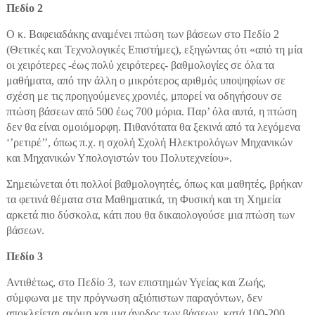
Πεδίο 2
Ο κ. Βαφειαδάκης αναμένει πτώση των βάσεων στο Πεδίο 2
(Θετικές και Τεχνολογικές Επιστήμες), εξηγώντας ότι «από τη μία
οι χειρότερες -έως πολύ χειρότερες- βαθμολογίες σε όλα τα
μαθήματα, από την άλλη ο μικρότερος αριθμός υποψηφίων σε
σχέση με τις προηγούμενες χρονιές, μπορεί να οδηγήσουν σε
πτώση βάσεων από 500 έως 700 μόρια. Παρ’ όλα αυτά, η πτώση
δεν θα είναι ομοιόμορφη. Πιθανότατα θα ξεκινά από τα λεγόμενα
‘’ρετιρέ’’, όπως π.χ. η σχολή Σχολή Ηλεκτρολόγων Μηχανικών
και Μηχανικών Υπολογιστών του Πολυτεχνείου».
Σημειώνεται ότι πολλοί βαθμολογητές, όπως και μαθητές, βρήκαν
τα φετινά θέματα στα Μαθηματικά, τη Φυσική και τη Χημεία
αρκετά πιο δύσκολα, κάτι που θα δικαιολογούσε μια πτώση των
βάσεων.
Πεδίο 3
Αντιθέτως, στο Πεδίο 3, των επιστημών Υγείας και Ζωής,
σύμφωνα με την πρόγνωση αξιόπιστων παραγόντων, δεν
αποκλείεται ακόμη και μια άνοδος των βάσεων, κατά 100-200