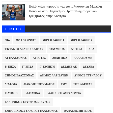
Πολύ καλή παρουσία για τον Ελασσονίτη Μανώλη
Πούρικα στο Παγκόσμιο Πρωτάθλημα ορεινού
τρεξίματος στην Αυστρία
ΕΤΙΚΈΤΕΣ
884
MOTORSPORT
SUPERLEAGUE 1
SUPERLEAGUE 2
ΈΚΤΑΚΤΟ ΔΕΛΤΊΟ ΚΑΙΡΟΎ
ΌΛΥΜΠΟΣ
Α' ΕΠΣΛ
ΑΕΛ
ΑΤ ΕΛΑΣΣΌΝΑΣ
ΑΓΡΌΤΕΣ
ΑΘΛΗΤΙΚΆ
ΑΛΛΆΖΟΥΜΕ
Β' ΕΠΣΛ
Γ' ΕΠΣΛ
Γ' ΕΘΝΙΚΉ
ΔΕΔΔΗΕ ΑΕ
ΔΕΥΑΕΛ
ΔΉΜΟΣ ΕΛΑΣΣΌΝΑΣ
ΔΉΜΟΣ ΛΑΡΙΣΑΊΩΝ
ΔΉΜΟΣ ΤΥΡΝΆΒΟΥ
ΔΙΆΦΟΡΑ
ΔΙΑΚΟΠΉ ΡΕΎΜΑΤΟΣ
ΕΜΥ
ΕΠΣ ΛΆΡΙΣΑΣ
ΕΙΔΉΣΕΙΣ
ΕΛΑΣΣΌΝΑ
ΕΛΛΗΝΙΚΉ ΑΣΤΥΝΟΜΊΑ
ΕΛΛΗΝΙΚΌΣ ΕΡΥΘΡΌΣ ΣΤΑΥΡΌΣ
ΕΜΠΟΡΙΚΌΣ ΣΎΛΛΟΓΟΣ ΕΛΑΣΣΌΝΑΣ
ΘΑΝΆΣΗΣ ΜΠΊΖΙΟΣ