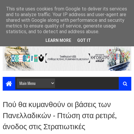
This site uses cookies from Google to deliver its services
and to analyze traffic. Your IP address and user-agent are
shared with Google along with performance and security
metrics to ensure quality of service, generate usage
statistics, and to detect and address abuse.
LEARN MORE
GOT IT
Πού θα κυμανθούν οι βάσεις των
Πανελλαδικών - Πτώση στα ρετιρέ,
άνοδος στις Στρατιωτικές