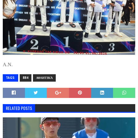
Α.Ν.
TAGS:
884
ΑΘΛΗΤΙΚΆ
RELATED POSTS