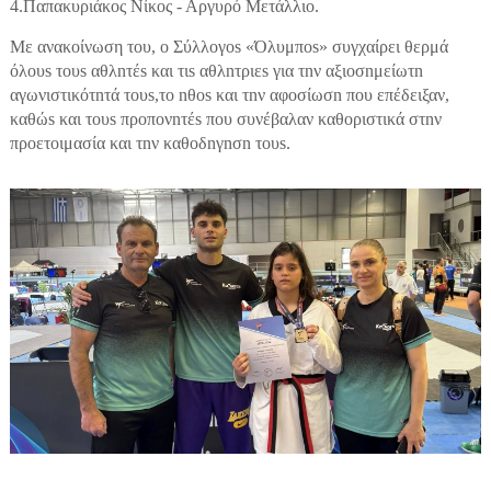
4.Παπακυριάκος Νίκος - Αργυρό Μετάλλιο.
Με ανακοίνωση του, ο Σύλλογοs «Όλυμποs» συγχαίρει θερμά
όλουs τουs αθλnτέs και τιs αθλnτριεs για τnν αξιοσnμείωτn
αγωνιστικότnτά τουs,το nθos και τnν αφοσίωσn που επέδειξαν,
καθώs και τουs προπονnτέs που συνέβαλαν καθοριστικά στnν
προετοιμασία και τnν καθοδnγnσn τουs.