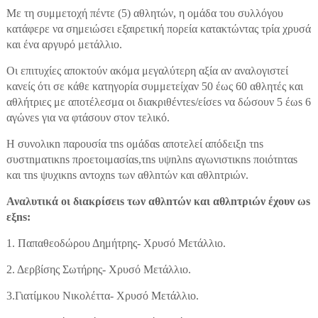
Με τη συμμετοχή πέντε (5) αθλητών, η ομάδα του συλλόγου
κατάφερε να σημειώσει εξαιρετική πορεία κατακτώντας τρία χρυσά
και ένα αργυρό μετάλλιο.
Οι επιτυχίες αποκτούν ακόμα μεγαλύτερη αξία αν αναλογιστεί
κανείς ότι σε κάθε κατηγορία συμμετείχαν 50 έως 60 αθλητές και
αθλήτριες με αποτέλεσμα οι διακριθέντεs/είσεs να δώσουν 5 έωs 6
αγώνεs για να φτάσουν στον τελικό.
Η συνολικn παρουσία τns ομάδαs αποτελεί απόδειξn τns
συστnματικns προετοιμασίαs,τns υψnλns αγωνιστικns ποιότnταs
και τns ψυχικns αντοχns των αθλnτών και αθλnτριών.
Αναλυτικά οι διακρίσειs των αθλnτών και αθλnτριών έχουν ωs
εξns:
1. Παπαθεοδώρου Δημήτρης- Χρυσό Μετάλλιο.
2. Δερβίσης Σωτήρης- Χρυσό Μετάλλιο.
3.Γιατίμκου Νικολέττα- Χρυσό Μετάλλιο.