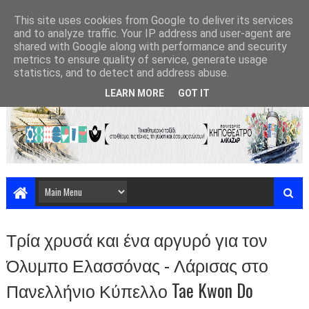
This site uses cookies from Google to deliver its services
and to analyze traffic. Your IP address and user-agent are
shared with Google along with performance and security
metrics to ensure quality of service, generate usage
statistics, and to detect and address abuse.
LEARN MORE
GOT IT
Τρία χρυσά και ένα αργυρό για τον
Όλυμπο Ελασσόνας - Λάρισας στο
Πανελλήνιο Κύπελλο Tae Kwon Do