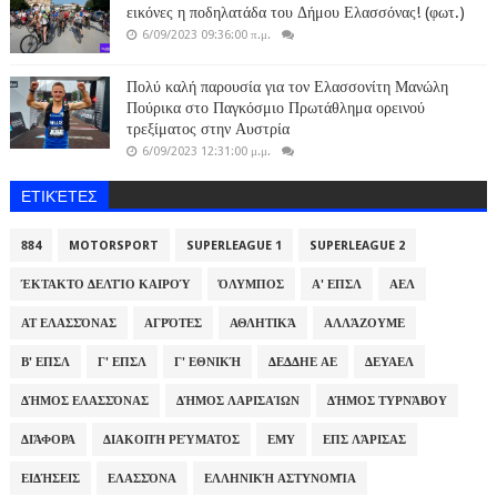
εικόνες η ποδηλατάδα του Δήμου Ελασσόνας! (φωτ.)
6/09/2023 09:36:00 π.μ.
Πολύ καλή παρουσία για τον Ελασσονίτη Μανώλη
Πούρικα στο Παγκόσμιο Πρωτάθλημα ορεινού
τρεξίματος στην Αυστρία
6/09/2023 12:31:00 μ.μ.
ΕΤΙΚΈΤΕΣ
884
MOTORSPORT
SUPERLEAGUE 1
SUPERLEAGUE 2
ΈΚΤΑΚΤΟ ΔΕΛΤΊΟ ΚΑΙΡΟΎ
ΌΛΥΜΠΟΣ
Α' ΕΠΣΛ
ΑΕΛ
ΑΤ ΕΛΑΣΣΌΝΑΣ
ΑΓΡΌΤΕΣ
ΑΘΛΗΤΙΚΆ
ΑΛΛΆΖΟΥΜΕ
Β' ΕΠΣΛ
Γ' ΕΠΣΛ
Γ' ΕΘΝΙΚΉ
ΔΕΔΔΗΕ ΑΕ
ΔΕΥΑΕΛ
ΔΉΜΟΣ ΕΛΑΣΣΌΝΑΣ
ΔΉΜΟΣ ΛΑΡΙΣΑΊΩΝ
ΔΉΜΟΣ ΤΥΡΝΆΒΟΥ
ΔΙΆΦΟΡΑ
ΔΙΑΚΟΠΉ ΡΕΎΜΑΤΟΣ
ΕΜΥ
ΕΠΣ ΛΆΡΙΣΑΣ
ΕΙΔΉΣΕΙΣ
ΕΛΑΣΣΌΝΑ
ΕΛΛΗΝΙΚΉ ΑΣΤΥΝΟΜΊΑ