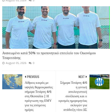
August 05, 2026
0
Ανανεωμένο κατά 50% το προπονητικό επιτελείο του Οικονόμου
Τσαριτσάνης
August 05, 2026
0
PREVIOUS
NEXT
Αίθριος καιρός με
Σήμερα Τετάρτη 4/6
υψηλές θερμοκρασίες
η γενική
σήμερα Τετάρτη 4/6
απολογιστική
στη Θεσσαλία | Η
συνέλευση και ο
πρόγνωση της ΕΜΥ
ορισμός ημερομηνίας
για τις επόμενες
εκλογών για
ημέρες
ανάδειξη νέου ΔΣ