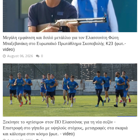
Μεγάλη εμφάνιση και διπλό μετάλλιο για τον Ελασσονίτη Φώτη
Μπαξεβανάκη στο Ευρωπαϊκό Πρωτάθλημα Σκοποβολής K23 (φωτ.-
video)
August 06, 2026
0
Ξεκίνησε το «χτίσιμο» στον ΠΟ Ελασσόνας για τη νέα σεζόν -
Επιστροφή στο γήπεδο με υψηλούς στόχους, μεταγραφές στα σκαριά
και κάλεσμα στον κόσμο (φωτ. - video)