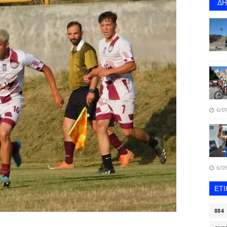
Δ
6/09
6/09
ΕΤ
884