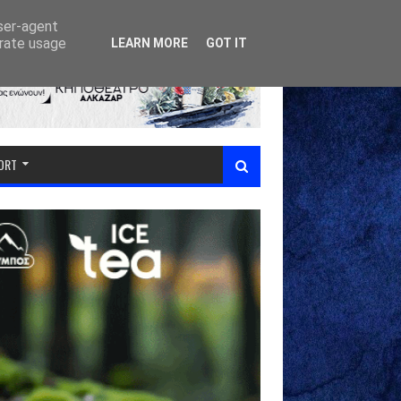
user-agent
erate usage
LEARN MORE
GOT IT
PORT