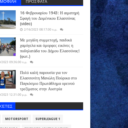
ΗΜΟΦΙΛΗ
ΠΡΟΣΦΑΤΑ
16 Φεβρουαρίου 1943: Η αιματηρή
Σφαγή του Δομένικου Ελασσόνας
(video)
2/16/2023 08:17:00 π.μ.
Με μεγάλη συμμετοχή, παιδικά
χαμόγελα και όμορφες εικόνες η
ποδηλατάδα του Δήμου Ελασσόνας!
(φωτ.)
/2023 09:36:00 π.μ.
Πολύ καλή παρουσία για τον
Ελασσονίτη Μανώλη Πούρικα στο
Παγκόσμιο Πρωτάθλημα ορεινού
τρεξίματος στην Αυστρία
/2023 12:31:00 μ.μ.
ΙΚΈΤΕΣ
MOTORSPORT
SUPERLEAGUE 1