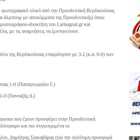
ο φωτογραφικό υλικό από την Προοδευτική Βερδικούσιας
και άλμπουμ με αποκόμματα της Προοδευτικής) όπου
οσιογράφου-ιδιοκτήτη του Larisagoal.gr και
η, με τις αναμνήσεις να ζωντανεύουν.
έοι της Βερδικούσιας επικράτησαν με 3-2 (κ.α. 0-0) των
ιας 1-0 (Παπαγεωργίου Γ.)
1-0 (Πανταζής Δ.)
θρωποι που έχουν προσφέρει στην Προοδευτική
δόσφαιρο και πιο συγκεκριμένα οι:
ίου, Δημήτρης Σιακαβάρας (για την πολύτιμη προσφορά