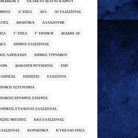
ERLEAGUE 2
ΈΚΤΑΚΤΟ ΔΕΛΤΊΟ ΚΑΙΡΟΎ
ΥΜΠΟΣ
Α' ΕΠΣΛ
ΑΕΛ
ΑΤ ΕΛΑΣΣΌΝΑΣ
ΌΤΕΣ
ΑΘΛΗΤΙΚΆ
ΑΛΛΆΖΟΥΜΕ
ΕΠΣΛ
Γ' ΕΠΣΛ
Γ' ΕΘΝΙΚΉ
ΔΕΔΔΗΕ ΑΕ
ΑΕΛ
ΔΉΜΟΣ ΕΛΑΣΣΌΝΑΣ
ΟΣ ΛΑΡΙΣΑΊΩΝ
ΔΉΜΟΣ ΤΥΡΝΆΒΟΥ
ΦΟΡΑ
ΔΙΑΚΟΠΉ ΡΕΎΜΑΤΟΣ
ΕΜΥ
 ΛΆΡΙΣΑΣ
ΕΙΔΉΣΕΙΣ
ΕΛΑΣΣΌΝΑ
ΗΝΙΚΉ ΑΣΤΥΝΟΜΊΑ
ΗΝΙΚΌΣ ΕΡΥΘΡΌΣ ΣΤΑΥΡΌΣ
ΟΡΙΚΌΣ ΣΎΛΛΟΓΟΣ ΕΛΑΣΣΌΝΑΣ
ΆΣΗΣ ΜΠΊΖΙΟΣ
ΚΚΕ ΕΛΑΣΣΌΝΑΣ
ΕΛΑΣΣΌΝΑΣ
ΚΟΙΝΩΝΙΚΆ
ΚΎΠΕΛΛΟ ΕΠΣΛ