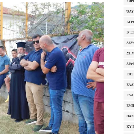
SUP
ΌΛ
ΑΓΡ
Β' 
ΔΕΥ
ΔΉΜ
ΔΙΆ
ΕΠΣ
ΕΛΛ
ΕΛΛ
ΕΜΠ
ΘΑΝ
ΚΥ 