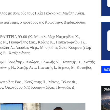
λλας με βοηθούς τους Ηλία Γκόγκο και Μιχάλη Λάκη.
λλο απένειμε, ο πρόεδρος της Κοινότητας Βερδικούσιας,
ΡΙΑ 99-00 (Κ. Μπακλαβάς): Νυχτερίδας Χ.,
 Ν., Γκουρνέλης Σακ., Κρίκης Κ., Παπαγεωργίου Τζ.,
αούλας Δ., Δαούλας Θεμ., Μπαρούτας Σακ., Κουμαντζέλης
ς Θ., Χατζηλιόντας.
 Δουζένης): Βλιώρας, Γελαλής Ν., Πανταζής Η., Χατζής
ννης Η., Χατζής Αντ., Πανταζής Ι., Δήμκος Θ., Κοτσιβός,
FAC
ρίδας Ραφ., Κουζιώνης Η., Μάνης, Τέλιος Φ.,
ς, Οικονόμου Ν/Γ, Κουμαντζέλης, Πανταζής Δ.,