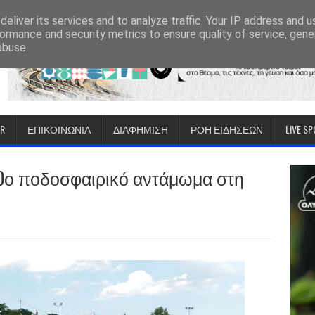
eliver its services and to analyze traffic. Your IP address and 
ormance and security metrics to ensure quality of service, gen
abuse.
IR
ΕΠΙΚΟΙΝΩΝΙΑ
ΔΙΑΦΗΜΙΣΗ
ΡΟΗ ΕΙΔΗΣΕΩΝ
LIVE S
0ο ποδοσφαιρικό αντάμωμα στη