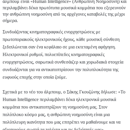
άλμπουμ είναι «Human Intelligence» (Ανθρώπινη Νοημοσύνη) και
περιλαμβάνει δέκα πρωτότυπα μουσικά κομμάτια που εξερευνούν
την ανθρώπινη νοημοσύνη από τις αρχέγονες καταβολές της μέχρι
σήμερα.
Συνδυάζοντας κινηματογραφικές ενορχηστρώσεις με
πρωτοποριακούς ηλεκτρονικούς ήχους, κάθε μουσική σύνθεση
ξεδιπλώνεται σαν ένα κεφάλαιο σε μια εκτεταμένη αφήγηση.
Ηλεκτρονικοί ρυθμοί, πολυεπίπεδες κινηματογραφικές
ενορχηστρώσεις, σαρωτικά συνθεσάιζερ και χορωδιακά στοιχεία
συνδυάζονται για να αντικατοπτρίσουν την πολυπλοκότητα της
ευφυούς εποχής στην οποία ζούμε.
Σχετικά με το νέο του άλμπουμ, ο Σάκης Γκουζώνης δήλωσε: «Το
Human Intelligence περιλαμβάνει δέκα ηλεκτρονικά μουσικά
κομμάτια που αντικατοπτρίζουν τη νοημοσύνη μας. Στον
πολύπλοκο κόσμο μας, η ανθρώπινη νοημοσύνη είναι μια
πολύπλευρη ικανότητα που μας επιτρέπει να μαθαίνουμε και να
αξιοποιούμε σωστά τα ταλέντα και τις δεξιότητές μας».