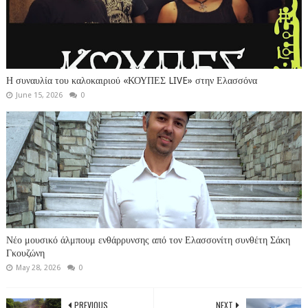
Η συναυλία του καλοκαιριού «ΚΟΥΠΕΣ LIVE» στην Ελασσόνα
June 15, 2026
0
Νέο μουσικό άλμπουμ ενθάρρυνσης από τον Ελασσονίτη συνθέτη Σάκη
Γκουζώνη
May 28, 2026
0
PREVIOUS
NEXT