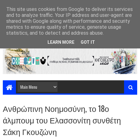
This site uses cookies from Google to deliver its services
and to analyze traffic. Your IP address and user-agent are
shared with Google along with performance and security
metrics to ensure quality of service, generate usage
statistics, and to detect and address abuse.
LEARN MORE
GOT IT
Ανθρώπινη Νοημοσύνη, το 18ο
άλμπουμ του Ελασσονίτη συνθέτη
Σάκη Γκουζώνη