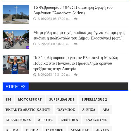
16 Φεβρουαρίου 1943: Η αιματηρή Σφαγή του
Δομένικου Ελασσόνας (video)
2/16/2023 08:17:00 π.μ.
Με μεγάλη συμμετοχή, παιδικά χαμόγελα και όμορφες
εικόνες η ποδηλατάδα του Δήμου Ελασσόνας! (φωτ.)
6/09/2023 09:36:00 π.μ.
Πολύ καλή παρουσία για τον Ελασσονίτη Μανώλη
Πούρικα στο Παγκόσμιο Πρωτάθλημα ορεινού
τρεξίματος στην Αυστρία
6/09/2023 12:31:00 μ.μ.
ΕΤΙΚΈΤΕΣ
884
MOTORSPORT
SUPERLEAGUE 1
SUPERLEAGUE 2
ΈΚΤΑΚΤΟ ΔΕΛΤΊΟ ΚΑΙΡΟΎ
ΌΛΥΜΠΟΣ
Α' ΕΠΣΛ
ΑΕΛ
ΑΤ ΕΛΑΣΣΌΝΑΣ
ΑΓΡΌΤΕΣ
ΑΘΛΗΤΙΚΆ
ΑΛΛΆΖΟΥΜΕ
Β' ΕΠΣΛ
Γ' ΕΠΣΛ
Γ' ΕΘΝΙΚΉ
ΔΕΔΔΗΕ ΑΕ
ΔΕΥΑΕΛ