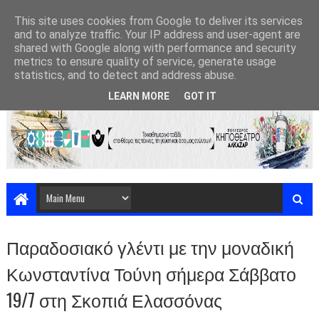
This site uses cookies from Google to deliver its services
and to analyze traffic. Your IP address and user-agent are
shared with Google along with performance and security
metrics to ensure quality of service, generate usage
statistics, and to detect and address abuse.
LEARN MORE
GOT IT
Παραδοσιακό γλέντι με την μοναδική
Κωνσταντίνα Τούνη σήμερα Σάββατο
19/7 στη Σκοπιά Ελασσόνας