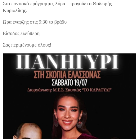
Στο ποντιακό πρόγραμμα, λύρα – τραγούδι ο Θοδωρής
Κυριλλίδης.
Ώρα έναρξης στις 9:30 το βράδυ
Είσοδος ελεύθερη
Σας περιμένουμε όλους!