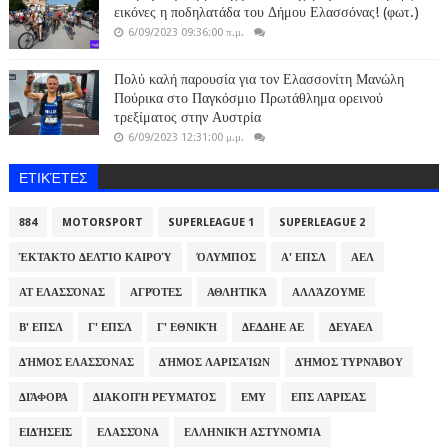
εικόνες η ποδηλατάδα του Δήμου Ελασσόνας! (φωτ.)
6/09/2023 09:36:00 π.μ.
Πολύ καλή παρουσία για τον Ελασσονίτη Μανώλη
Πούρικα στο Παγκόσμιο Πρωτάθλημα ορεινού
τρεξίματος στην Αυστρία
6/09/2023 12:31:00 μ.μ.
ΕΤΙΚΈΤΕΣ
884
MOTORSPORT
SUPERLEAGUE 1
SUPERLEAGUE 2
ΈΚΤΑΚΤΟ ΔΕΛΤΊΟ ΚΑΙΡΟΎ
ΌΛΥΜΠΟΣ
Α' ΕΠΣΛ
ΑΕΛ
ΑΤ ΕΛΑΣΣΌΝΑΣ
ΑΓΡΌΤΕΣ
ΑΘΛΗΤΙΚΆ
ΑΛΛΆΖΟΥΜΕ
Β' ΕΠΣΛ
Γ' ΕΠΣΛ
Γ' ΕΘΝΙΚΉ
ΔΕΔΔΗΕ ΑΕ
ΔΕΥΑΕΛ
ΔΉΜΟΣ ΕΛΑΣΣΌΝΑΣ
ΔΉΜΟΣ ΛΑΡΙΣΑΊΩΝ
ΔΉΜΟΣ ΤΥΡΝΆΒΟΥ
ΔΙΆΦΟΡΑ
ΔΙΑΚΟΠΉ ΡΕΎΜΑΤΟΣ
ΕΜΥ
ΕΠΣ ΛΆΡΙΣΑΣ
ΕΙΔΉΣΕΙΣ
ΕΛΑΣΣΌΝΑ
ΕΛΛΗΝΙΚΉ ΑΣΤΥΝΟΜΊΑ