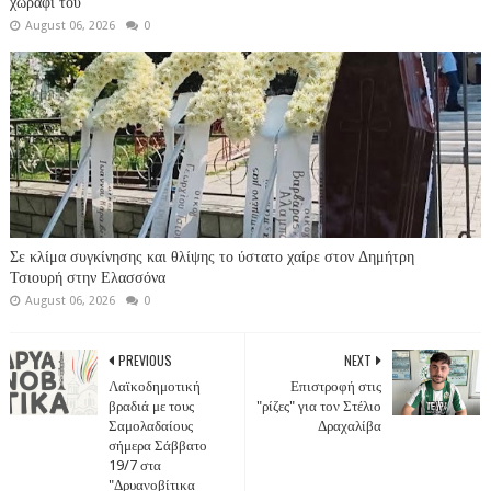
χωράφι του
August 06, 2026
0
Σε κλίμα συγκίνησης και θλίψης το ύστατο χαίρε στον Δημήτρη
Τσιουρή στην Ελασσόνα
August 06, 2026
0
PREVIOUS
NEXT
Λαϊκοδημοτική
Επιστροφή στις
βραδιά με τους
"ρίζες" για τον Στέλιο
Σαμολαδαίους
Δραχαλίβα
σήμερα Σάββατο
19/7 στα
"Δρυανοβίτικα