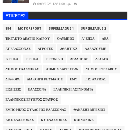
6/09/2023 12:31:00 μ.μ.
ΕΤΙΚΈΤΕΣ
884
MOTORSPORT
SUPERLEAGUE 1
SUPERLEAGUE 2
ΈΚΤΑΚΤΟ ΔΕΛΤΊΟ ΚΑΙΡΟΎ
ΌΛΥΜΠΟΣ
Α' ΕΠΣΛ
ΑΕΛ
ΑΤ ΕΛΑΣΣΌΝΑΣ
ΑΓΡΌΤΕΣ
ΑΘΛΗΤΙΚΆ
ΑΛΛΆΖΟΥΜΕ
Β' ΕΠΣΛ
Γ' ΕΠΣΛ
Γ' ΕΘΝΙΚΉ
ΔΕΔΔΗΕ ΑΕ
ΔΕΥΑΕΛ
ΔΉΜΟΣ ΕΛΑΣΣΌΝΑΣ
ΔΉΜΟΣ ΛΑΡΙΣΑΊΩΝ
ΔΉΜΟΣ ΤΥΡΝΆΒΟΥ
ΔΙΆΦΟΡΑ
ΔΙΑΚΟΠΉ ΡΕΎΜΑΤΟΣ
ΕΜΥ
ΕΠΣ ΛΆΡΙΣΑΣ
ΕΙΔΉΣΕΙΣ
ΕΛΑΣΣΌΝΑ
ΕΛΛΗΝΙΚΉ ΑΣΤΥΝΟΜΊΑ
ΕΛΛΗΝΙΚΌΣ ΕΡΥΘΡΌΣ ΣΤΑΥΡΌΣ
ΕΜΠΟΡΙΚΌΣ ΣΎΛΛΟΓΟΣ ΕΛΑΣΣΌΝΑΣ
ΘΑΝΆΣΗΣ ΜΠΊΖΙΟΣ
ΚΚΕ ΕΛΑΣΣΌΝΑΣ
ΚΥ ΕΛΑΣΣΌΝΑΣ
ΚΟΙΝΩΝΙΚΆ