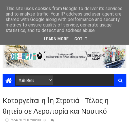
This site uses cookies from Google to deliver its services
and to analyze traffic. Your IP address and user-agent are
shared with Google along with performance and security
metrics to ensure quality of service, generate usage
statistics, and to detect and address abuse.
LEARN MORE
GOT IT
Καταργείται η 1η Στρατιά - Τέλος η
θητεία σε Αεροπορία και Ναυτικό
7/24/2025 02:08:00 μ.μ.