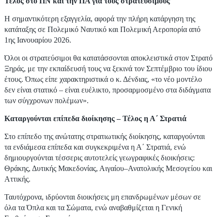
Τέλος στο ΠΝ και την ΠΑ για τους στρατεύσιμους
Η σημαντικότερη εξαγγελία,
αφορά την πλήρη κατάργηση της
κατάταξης σε Πολεμικό Ναυτικό και Πολεμική Αεροπορία από
1ης Ιανουαρίου 2026.
Όλοι οι στρατεύσιμοι θα κατατάσσονται αποκλειστικά στον Στρατό
Ξηράς, με την εκπαίδευσή τους να ξεκινά τον Σεπτέμβριο του ίδιου
έτους. Όπως είπε χαρακτηριστικά ο κ. Δένδιας, «το νέο μοντέλο
δεν είναι στατικό – είναι ευέλικτο, προσαρμοσμένο στα διδάγματα
των σύγχρονων πολέμων».
Καταργούνται επίπεδα διοίκησης – Τέλος η Α΄ Στρατιά
Στο επίπεδο της ανώτατης στρατιωτικής διοίκησης, καταργούνται
τα ενδιάμεσα επίπεδα και συγκεκριμένα η Α΄ Στρατιά, ενώ
δημιουργούνται τέσσερις αυτοτελείς γεωγραφικές διοικήσεις:
Θράκης, Δυτικής Μακεδονίας, Αιγαίου–Ανατολικής Μεσογείου και
Αττικής.
Ταυτόχρονα, ιδρύονται διοικήσεις μη επανδρωμένων μέσων σε
όλα τα Όπλα και τα Σώματα, ενώ αναβαθμίζεται η Γενική