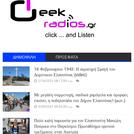
ΔΗΜΟΦΙΛΗ
ΠΡΟΣΦΑΤΑ
16 Φεβρουαρίου 1943: Η αιματηρή Σφαγή του
Δομένικου Ελασσόνας (video)
2/16/2023 08:17:00 π.μ.
Με μεγάλη συμμετοχή, παιδικά χαμόγελα και όμορφες
εικόνες η ποδηλατάδα του Δήμου Ελασσόνας! (φωτ.)
6/09/2023 09:36:00 π.μ.
Πολύ καλή παρουσία για τον Ελασσονίτη Μανώλη
Πούρικα στο Παγκόσμιο Πρωτάθλημα ορεινού
τρεξίματος στην Αυστρία