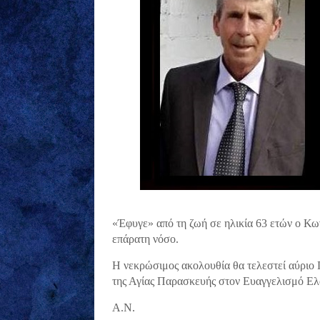
«Έφυγε» από τη ζωή σε ηλικία 63 ετών ο Κω
επάρατη νόσο.
Η νεκρώσιμος ακολουθία θα τελεστεί αύριο 
της Αγίας Παρασκευής στον Ευαγγελισμό Ελ
Α.Ν.