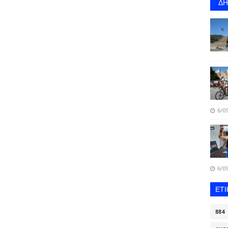
Δ
6/09
6/09
ΕΤ
884