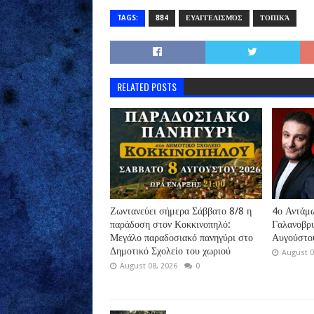
TAGS:
884
ΕΥΑΓΓΕΛΙΣΜΌΣ
ΤΟΠΙΚΆ
RELATED POSTS
Ζωντανεύει σήμερα Σάββατο 8/8 η
4ο Αντάμ
παράδοση στον Κοκκινοπηλό:
Γαλανοβρ
Μεγάλο παραδοσιακό πανηγύρι στο
Αυγούστο
Δημοτικό Σχολείο του χωριού
August 0
August 08, 2026
0