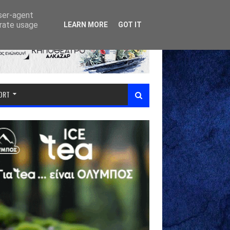
user-agent
erate usage
LEARN MORE
GOT IT
PORT