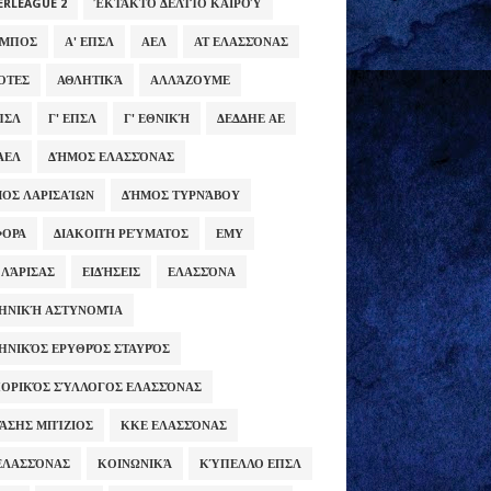
ERLEAGUE 2
ΈΚΤΑΚΤΟ ΔΕΛΤΊΟ ΚΑΙΡΟΎ
ΥΜΠΟΣ
Α' ΕΠΣΛ
ΑΕΛ
ΑΤ ΕΛΑΣΣΌΝΑΣ
ΌΤΕΣ
ΑΘΛΗΤΙΚΆ
ΑΛΛΆΖΟΥΜΕ
ΕΠΣΛ
Γ' ΕΠΣΛ
Γ' ΕΘΝΙΚΉ
ΔΕΔΔΗΕ ΑΕ
ΑΕΛ
ΔΉΜΟΣ ΕΛΑΣΣΌΝΑΣ
ΟΣ ΛΑΡΙΣΑΊΩΝ
ΔΉΜΟΣ ΤΥΡΝΆΒΟΥ
ΦΟΡΑ
ΔΙΑΚΟΠΉ ΡΕΎΜΑΤΟΣ
ΕΜΥ
 ΛΆΡΙΣΑΣ
ΕΙΔΉΣΕΙΣ
ΕΛΑΣΣΌΝΑ
ΗΝΙΚΉ ΑΣΤΥΝΟΜΊΑ
ΗΝΙΚΌΣ ΕΡΥΘΡΌΣ ΣΤΑΥΡΌΣ
ΟΡΙΚΌΣ ΣΎΛΛΟΓΟΣ ΕΛΑΣΣΌΝΑΣ
ΆΣΗΣ ΜΠΊΖΙΟΣ
ΚΚΕ ΕΛΑΣΣΌΝΑΣ
ΕΛΑΣΣΌΝΑΣ
ΚΟΙΝΩΝΙΚΆ
ΚΎΠΕΛΛΟ ΕΠΣΛ