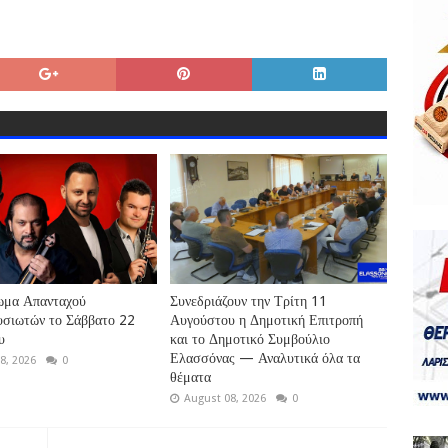
ωμα Απανταχού
Συνεδριάζουν την Τρίτη 11
υσιωτών το Σάββατο 22
Αυγούστου η Δημοτική Επιτροπή
υ
και το Δημοτικό Συμβούλιο
Ελασσόνας — Αναλυτικά όλα τα
8, 2026
0
θέματα
August 08, 2026
0