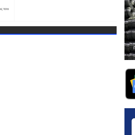
ις του