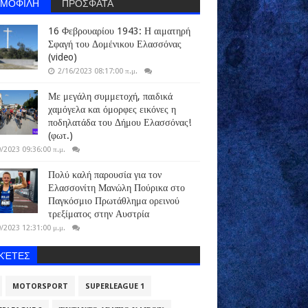
ΗΜΟΦΙΛΗ
ΠΡΟΣΦΑΤΑ
16 Φεβρουαρίου 1943: Η αιματηρή
Σφαγή του Δομένικου Ελασσόνας
(video)
2/16/2023 08:17:00 π.μ.
Με μεγάλη συμμετοχή, παιδικά
χαμόγελα και όμορφες εικόνες η
ποδηλατάδα του Δήμου Ελασσόνας!
(φωτ.)
/2023 09:36:00 π.μ.
Πολύ καλή παρουσία για τον
Ελασσονίτη Μανώλη Πούρικα στο
Παγκόσμιο Πρωτάθλημα ορεινού
τρεξίματος στην Αυστρία
/2023 12:31:00 μ.μ.
ΙΚΈΤΕΣ
MOTORSPORT
SUPERLEAGUE 1