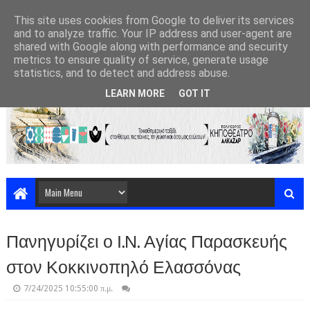
This site uses cookies from Google to deliver its services
and to analyze traffic. Your IP address and user-agent are
shared with Google along with performance and security
metrics to ensure quality of service, generate usage
statistics, and to detect and address abuse.
LEARN MORE
GOT IT
Πανηγυρίζει ο Ι.Ν. Αγίας Παρασκευής
στον Κοκκινοπηλό Ελασσόνας
7/24/2025 10:55:00 π.μ.