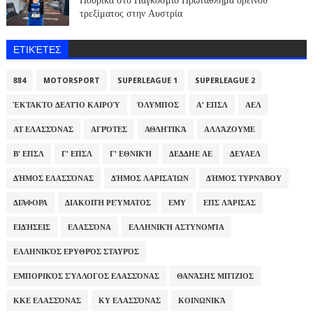
Πούρικα στο Παγκόσμιο Πρωτάθλημα ορεινού
τρεξίματος στην Αυστρία
ΕΤΙΚΈΤΕΣ
884
MOTORSPORT
SUPERLEAGUE 1
SUPERLEAGUE 2
ΈΚΤΑΚΤΟ ΔΕΛΤΊΟ ΚΑΙΡΟΎ
ΌΛΥΜΠΟΣ
Α' ΕΠΣΛ
ΑΕΛ
ΑΤ ΕΛΑΣΣΌΝΑΣ
ΑΓΡΌΤΕΣ
ΑΘΛΗΤΙΚΆ
ΑΛΛΆΖΟΥΜΕ
Β' ΕΠΣΛ
Γ' ΕΠΣΛ
Γ' ΕΘΝΙΚΉ
ΔΕΔΔΗΕ ΑΕ
ΔΕΥΑΕΛ
ΔΉΜΟΣ ΕΛΑΣΣΌΝΑΣ
ΔΉΜΟΣ ΛΑΡΙΣΑΊΩΝ
ΔΉΜΟΣ ΤΥΡΝΆΒΟΥ
ΔΙΆΦΟΡΑ
ΔΙΑΚΟΠΉ ΡΕΎΜΑΤΟΣ
ΕΜΥ
ΕΠΣ ΛΆΡΙΣΑΣ
ΕΙΔΉΣΕΙΣ
ΕΛΑΣΣΌΝΑ
ΕΛΛΗΝΙΚΉ ΑΣΤΥΝΟΜΊΑ
ΕΛΛΗΝΙΚΌΣ ΕΡΥΘΡΌΣ ΣΤΑΥΡΌΣ
ΕΜΠΟΡΙΚΌΣ ΣΎΛΛΟΓΟΣ ΕΛΑΣΣΌΝΑΣ
ΘΑΝΆΣΗΣ ΜΠΊΖΙΟΣ
ΚΚΕ ΕΛΑΣΣΌΝΑΣ
ΚΥ ΕΛΑΣΣΌΝΑΣ
ΚΟΙΝΩΝΙΚΆ