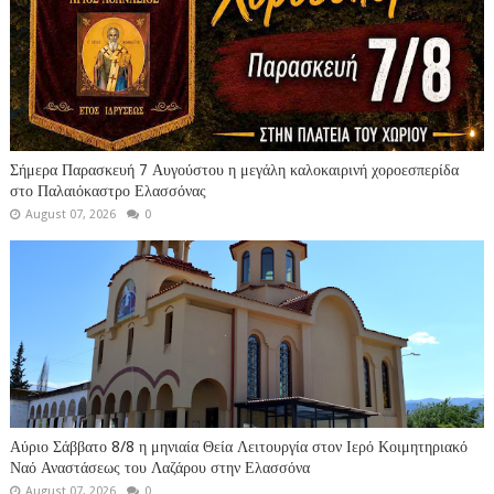
Σήμερα Παρασκευή 7 Αυγούστου η μεγάλη καλοκαιρινή χοροεσπερίδα
στο Παλαιόκαστρο Ελασσόνας
August 07, 2026
0
Αύριο Σάββατο 8/8 η μηνιαία Θεία Λειτουργία στον Ιερό Κοιμητηριακό
Ναό Αναστάσεως του Λαζάρου στην Ελασσόνα
August 07, 2026
0