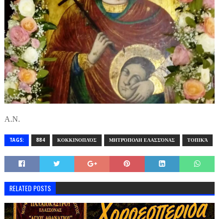
Α.Ν.
TAGS:
884
ΚΟΚΚΙΝΟΠΛΌΣ
ΜΗΤΡΌΠΟΛΗ ΕΛΑΣΣΌΝΑΣ
ΤΟΠΙΚΆ
RELATED POSTS