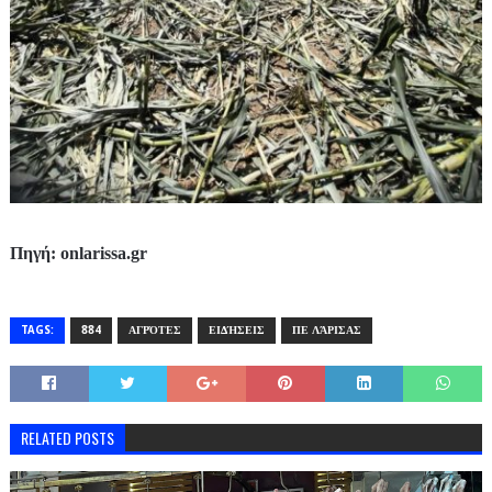
Πηγή: onlarissa.gr
TAGS:
884
ΑΓΡΌΤΕΣ
ΕΙΔΉΣΕΙΣ
ΠΕ ΛΆΡΙΣΑΣ
RELATED POSTS