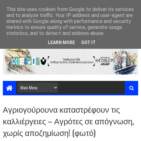
This site uses cookies from Google to deliver its services
and to analyze traffic. Your IP address and user-agent are
shared with Google along with performance and security
metrics to ensure quality of service, generate usage
statistics, and to detect and address abuse.
LEARN MORE
GOT IT
Αγριογούρουνα καταστρέφουν τις
καλλιέργειες – Αγρότες σε απόγνωση,
χωρίς αποζημίωση! (φωτό)