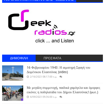
ΔΗΜΟΦΙΛΗ
ΠΡΟΣΦΑΤΑ
16 Φεβρουαρίου 1943: Η αιματηρή Σφαγή του
Δομένικου Ελασσόνας (video)
2/16/2023 08:17:00 π.μ.
Με μεγάλη συμμετοχή, παιδικά χαμόγελα και όμορφες
εικόνες η ποδηλατάδα του Δήμου Ελασσόνας! (φωτ.)
6/09/2023 09:36:00 π.μ.