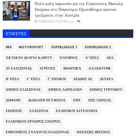
Πολύ καλή παρουσία για τον Ελασσονίτη Μανώλη
Πούρικα στο Παγκόσμιο Πρωτάθλημα ορεινού
τρεξίματος στην Αυστρία
6/09/2023 12:31:00 μ.μ.
ΕΤΙΚΈΤΕΣ
884
MOTORSPORT
SUPERLEAGUE 1
SUPERLEAGUE 2
ΈΚΤΑΚΤΟ ΔΕΛΤΊΟ ΚΑΙΡΟΎ
ΌΛΥΜΠΟΣ
Α' ΕΠΣΛ
ΑΕΛ
ΑΤ ΕΛΑΣΣΌΝΑΣ
ΑΓΡΌΤΕΣ
ΑΘΛΗΤΙΚΆ
ΑΛΛΆΖΟΥΜΕ
Β' ΕΠΣΛ
Γ' ΕΠΣΛ
Γ' ΕΘΝΙΚΉ
ΔΕΔΔΗΕ ΑΕ
ΔΕΥΑΕΛ
ΔΉΜΟΣ ΕΛΑΣΣΌΝΑΣ
ΔΉΜΟΣ ΛΑΡΙΣΑΊΩΝ
ΔΉΜΟΣ ΤΥΡΝΆΒΟΥ
ΔΙΆΦΟΡΑ
ΔΙΑΚΟΠΉ ΡΕΎΜΑΤΟΣ
ΕΜΥ
ΕΠΣ ΛΆΡΙΣΑΣ
ΕΙΔΉΣΕΙΣ
ΕΛΑΣΣΌΝΑ
ΕΛΛΗΝΙΚΉ ΑΣΤΥΝΟΜΊΑ
ΕΛΛΗΝΙΚΌΣ ΕΡΥΘΡΌΣ ΣΤΑΥΡΌΣ
ΕΜΠΟΡΙΚΌΣ ΣΎΛΛΟΓΟΣ ΕΛΑΣΣΌΝΑΣ
ΘΑΝΆΣΗΣ ΜΠΊΖΙΟΣ