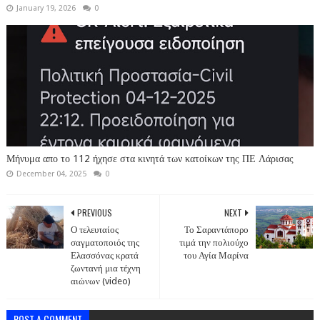
January 19, 2026
0
Μήνυμα απο το 112 ήχησε στα κινητά των κατοίκων της ΠΕ Λάρισας
December 04, 2025
0
PREVIOUS
NEXT
Ο τελευταίος
Το Σαραντάπορο
σαγματοποιός της
τιμά την πολιούχο
Ελασσόνας κρατά
του Αγία Μαρίνα
ζωντανή μια τέχνη
αιώνων (video)
POST A COMMENT