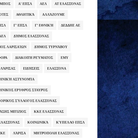
ΥΜΠΟΣ
Α' ΕΠΣΛ
ΑΕΛ
ΑΤ ΕΛΑΣΣΌΝΑΣ
ΌΤΕΣ
ΑΘΛΗΤΙΚΆ
ΑΛΛΆΖΟΥΜΕ
ΕΠΣΛ
Γ' ΕΠΣΛ
Γ' ΕΘΝΙΚΉ
ΔΕΔΔΗΕ ΑΕ
ΑΕΛ
ΔΉΜΟΣ ΕΛΑΣΣΌΝΑΣ
ΟΣ ΛΑΡΙΣΑΊΩΝ
ΔΉΜΟΣ ΤΥΡΝΆΒΟΥ
ΦΟΡΑ
ΔΙΑΚΟΠΉ ΡΕΎΜΑΤΟΣ
ΕΜΥ
 ΛΆΡΙΣΑΣ
ΕΙΔΉΣΕΙΣ
ΕΛΑΣΣΌΝΑ
ΗΝΙΚΉ ΑΣΤΥΝΟΜΊΑ
ΗΝΙΚΌΣ ΕΡΥΘΡΌΣ ΣΤΑΥΡΌΣ
ΟΡΙΚΌΣ ΣΎΛΛΟΓΟΣ ΕΛΑΣΣΌΝΑΣ
ΆΣΗΣ ΜΠΊΖΙΟΣ
ΚΚΕ ΕΛΑΣΣΌΝΑΣ
ΕΛΑΣΣΌΝΑΣ
ΚΟΙΝΩΝΙΚΆ
ΚΎΠΕΛΛΟ ΕΠΣΛ
ΜΚΕ
ΛΆΡΙΣΑ
ΜΗΤΡΌΠΟΛΗ ΕΛΑΣΣΌΝΑΣ