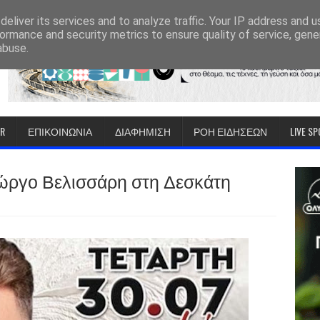
eliver its services and to analyze traffic. Your IP address and 
ormance and security metrics to ensure quality of service, gen
abuse.
IR
ΕΠΙΚΟΙΝΩΝΙΑ
ΔΙΑΦΗΜΙΣΗ
ΡΟΗ ΕΙΔΗΣΕΩΝ
LIVE S
ιώργο Βελισσάρη στη Δεσκάτη