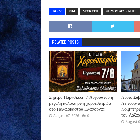
TAGS:
884
ΔΕΣΚΆΤΗ
ΔΉΜΟΣ ΔΕΣΚΆΤΗΣ
RELATED POSTS
Σήμερα Παρασκευή 7 Αυγούστου η
Αύριο Σάβ
μεγάλη καλοκαιρινή χοροεσπερίδα
Λειτουργί
στο Παλαιόκαστρο Ελασσόνας
Κοιμητηρ
του Λαζά
August 07, 2026
0
August 0