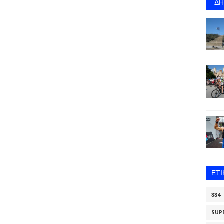
Δ
ΕΤ
884
SUP