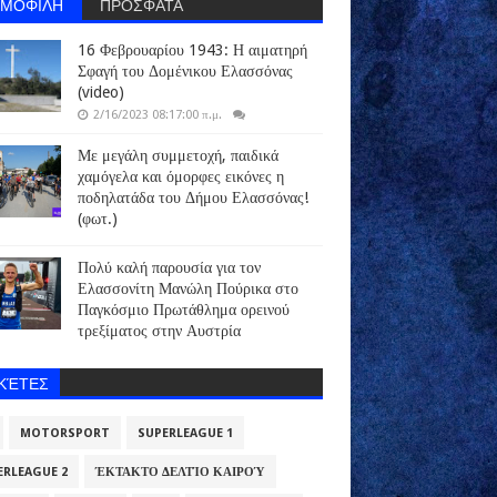
ΗΜΟΦΙΛΗ
ΠΡΟΣΦΑΤΑ
16 Φεβρουαρίου 1943: Η αιματηρή
Σφαγή του Δομένικου Ελασσόνας
(video)
2/16/2023 08:17:00 π.μ.
Με μεγάλη συμμετοχή, παιδικά
χαμόγελα και όμορφες εικόνες η
ποδηλατάδα του Δήμου Ελασσόνας!
(φωτ.)
Πολύ καλή παρουσία για τον
Ελασσονίτη Μανώλη Πούρικα στο
Παγκόσμιο Πρωτάθλημα ορεινού
τρεξίματος στην Αυστρία
ΙΚΈΤΕΣ
MOTORSPORT
SUPERLEAGUE 1
ERLEAGUE 2
ΈΚΤΑΚΤΟ ΔΕΛΤΊΟ ΚΑΙΡΟΎ