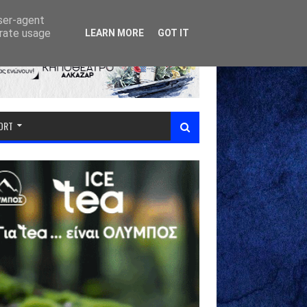
user-agent
erate usage
LEARN MORE
GOT IT
PORT