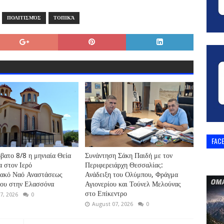
ΠΟΛΙΤΙΣΜΌΣ
ΤΟΠΙΚΆ
FAC
βατο 8/8 η μηνιαία Θεία
Συνάντηση Σάκη Παιδή με τον
α στον Ιερό
Περιφερειάρχη Θεσσαλίας:
ιακό Ναό Αναστάσεως
Ανάδειξη του Ολύμπου, Φράγμα
ρου στην Ελασσόνα
Αγιονερίου και Τούνελ Μελούνας
στο Επίκεντρο
7, 2026
0
August 07, 2026
0