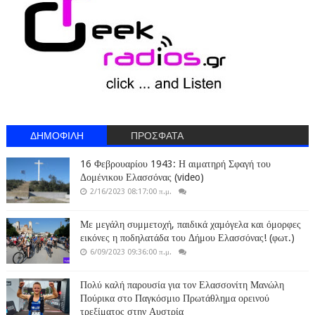
ΔΗΜΟΦΙΛΗ
ΠΡΟΣΦΑΤΑ
16 Φεβρουαρίου 1943: Η αιματηρή Σφαγή του
Δομένικου Ελασσόνας (video)
2/16/2023 08:17:00 π.μ.
Με μεγάλη συμμετοχή, παιδικά χαμόγελα και όμορφες
εικόνες η ποδηλατάδα του Δήμου Ελασσόνας! (φωτ.)
6/09/2023 09:36:00 π.μ.
Πολύ καλή παρουσία για τον Ελασσονίτη Μανώλη
Πούρικα στο Παγκόσμιο Πρωτάθλημα ορεινού
τρεξίματος στην Αυστρία