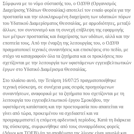
Σύμφωνα με το νόμο σύστασής του, ο ΟΔΥΘ (Οργανισμός
Διαχείρισης Υδάτων Θεσσαλίας) αποτελεί τον ενιαίο φορέα για την
προστασία και την ολοκληρωμένη διαχείριση των υδατικών πόρων
του Υδατικού Διαμερίσματος Θεσσαλίας, με αρμοδιότητες, μεταξύ
άλλων, τον συντονισμό και τη συνεχή επίβλεψη της εφαρμογής
των μέτρων προστασίας και διαχείρισης των υδάτων, αλλά και την
εποπτεία τους. Από την έναρξη της λειτουργίας του, ο ΟΔΥΘ
πραγματοποιεί τεχνικές συναντήσεις και επισκέψεις στο πεδίο, με
στόχο να καταγραφούν όλα τα ζητήματα και οι προκλήσεις που
σχετίζονται με την λειτουργία των υφιστάμενων εγγειοβελτιωτικών
έργων στο Υδατικό Διαμέρισμα Θεσσαλίας.
Στο πλαίσιο αυτό, την Τετάρτη 16/07/25 πραγματοποιήθηκε
τεχνική σύσκεψη, σε συνέχεια μιας σειράς προηγούμενων
συναντήσεων, αναφορικά με τα ζητήματα που σχετίζονται με τη
λειτουργία του εγγειοβελτιωτικού έργου Σμοκόβου, την
υφιστάμενη κατάσταση και την προετοιμασία που απαιτείται να
γίνει από τώρα, προκειμένου να σχεδιαστεί και να
προγραμματιστεί η επόμενη αρδευτική περίοδος. Κατά τη διάρκεια
της σύσκεψης, συμφωνήθηκε από τους συναρμόδιους φορείς
(Δήμοι και ΤΟΕΒ) ότι τα αποθέματα της λίμνης είναι χαμηλά και