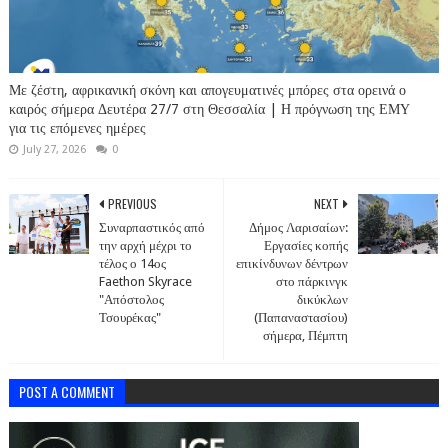
Με ζέστη, αφρικανική σκόνη και απογευματινές μπόρες στα ορεινά ο
καιρός σήμερα Δευτέρα 27/7 στη Θεσσαλία | Η πρόγνωση της ΕΜΥ
για τις επόμενες ημέρες
July 27, 2026
0
PREVIOUS
NEXT
Συναρπαστικός από
Δήμος Λαρισαίων:
την αρχή μέχρι το
Εργασίες κοπής
τέλος ο 14ος
επικίνδυνων δέντρων
Faethon Skyrace
στο πάρκινγκ
"Απόστολος
δικύκλων
Τσουρέκας"
(Παπαναστασίου)
σήμερα, Πέμπτη
POST A COMMENT