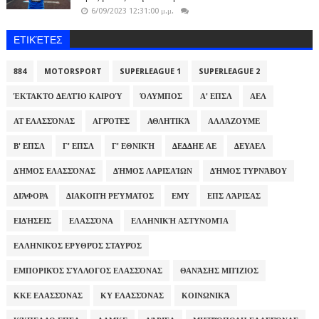
6/09/2023 12:31:00 μ.μ.
ΕΤΙΚΈΤΕΣ
884
MOTORSPORT
SUPERLEAGUE 1
SUPERLEAGUE 2
ΈΚΤΑΚΤΟ ΔΕΛΤΊΟ ΚΑΙΡΟΎ
ΌΛΥΜΠΟΣ
Α' ΕΠΣΛ
ΑΕΛ
ΑΤ ΕΛΑΣΣΌΝΑΣ
ΑΓΡΌΤΕΣ
ΑΘΛΗΤΙΚΆ
ΑΛΛΆΖΟΥΜΕ
Β' ΕΠΣΛ
Γ' ΕΠΣΛ
Γ' ΕΘΝΙΚΉ
ΔΕΔΔΗΕ ΑΕ
ΔΕΥΑΕΛ
ΔΉΜΟΣ ΕΛΑΣΣΌΝΑΣ
ΔΉΜΟΣ ΛΑΡΙΣΑΊΩΝ
ΔΉΜΟΣ ΤΥΡΝΆΒΟΥ
ΔΙΆΦΟΡΑ
ΔΙΑΚΟΠΉ ΡΕΎΜΑΤΟΣ
ΕΜΥ
ΕΠΣ ΛΆΡΙΣΑΣ
ΕΙΔΉΣΕΙΣ
ΕΛΑΣΣΌΝΑ
ΕΛΛΗΝΙΚΉ ΑΣΤΥΝΟΜΊΑ
ΕΛΛΗΝΙΚΌΣ ΕΡΥΘΡΌΣ ΣΤΑΥΡΌΣ
ΕΜΠΟΡΙΚΌΣ ΣΎΛΛΟΓΟΣ ΕΛΑΣΣΌΝΑΣ
ΘΑΝΆΣΗΣ ΜΠΊΖΙΟΣ
ΚΚΕ ΕΛΑΣΣΌΝΑΣ
ΚΥ ΕΛΑΣΣΌΝΑΣ
ΚΟΙΝΩΝΙΚΆ