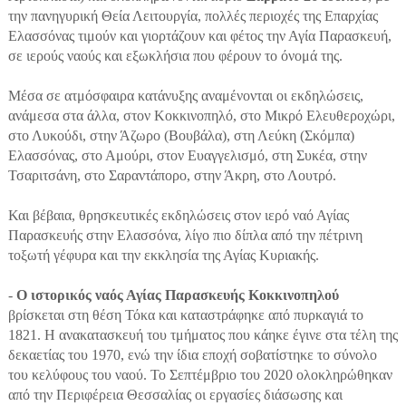
την πανηγυρική Θεία Λειτουργία, πολλές περιοχές της Επαρχίας
Ελασσόνας τιμούν και γιορτάζουν και φέτος την Αγία Παρασκευή,
σε ιερούς ναούς και εξωκλήσια που φέρουν το όνομά της.
Μέσα σε ατμόσφαιρα κατάνυξης αναμένονται οι εκδηλώσεις,
ανάμεσα στα άλλα, στον Κοκκινοπηλό, στο Μικρό Ελευθεροχώρι,
στο Λυκούδι, στην Άζωρο (Βουβάλα), στη Λεύκη (Σκόμπα)
Ελασσόνας, στο Αμούρι, στον Ευαγγελισμό, στη Συκέα, στην
Τσαριτσάνη, στο Σαραντάπορο, στην Άκρη, στο Λουτρό.
Και βέβαια, θρησκευτικές εκδηλώσεις στον ιερό ναό Αγίας
Παρασκευής στην Ελασσόνα, λίγο πιο δίπλα από την πέτρινη
τοξωτή γέφυρα και την εκκλησία της Αγίας Κυριακής.
-
Ο ιστορικός ναός Αγίας Παρασκευής Κοκκινοπηλού
βρίσκεται στη θέση Τόκα και καταστράφηκε από πυρκαγιά το
1821. Η ανακατασκευή του τμήματος που κάηκε έγινε στα τέλη της
δεκαετίας του 1970, ενώ την ίδια εποχή σοβατίστηκε το σύνολο
του κελύφους του ναού. Το Σεπτέμβριο του 2020 ολοκληρώθηκαν
από την Περιφέρεια Θεσσαλίας οι εργασίες διάσωσης και