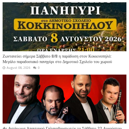
Ζωντανεύει σήμερα Σάββατο 8/8 η παράδοση στον Κοκκινοπηλό:
Μεγάλο παραδοσιακό πανηγύρι στο Δημοτικό Σχολείο του χωριού
August 08, 2026
0
4ο Αντάμωμα Απανταχού Γαλανοβρυσιωτών το Σάββατο 22 Αυγούστου