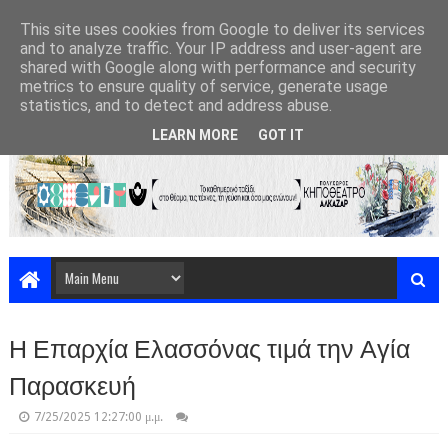
This site uses cookies from Google to deliver its services
and to analyze traffic. Your IP address and user-agent are
shared with Google along with performance and security
metrics to ensure quality of service, generate usage
statistics, and to detect and address abuse.
LEARN MORE
GOT IT
Η Επαρχία Ελασσόνας τιμά την Αγία
Παρασκευή
7/25/2025 12:27:00 μ.μ.