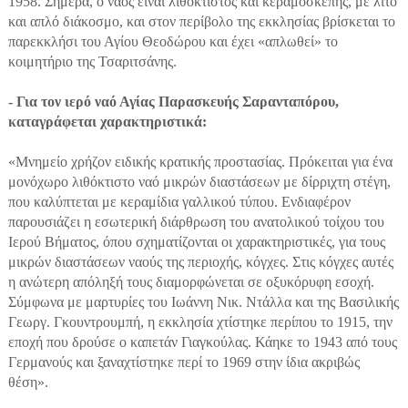
1958. Σήμερα, ο ναός είναι λιθόκτιστος και κεραμοσκεπής, με λιτό
και απλό διάκοσμο, και στον περίβολο της εκκλησίας βρίσκεται το
παρεκκλήσι του Αγίου Θεοδώρου και έχει «απλωθεί» το
κοιμητήριο της Τσαριτσάνης.
- Για τον ιερό ναό Αγίας Παρασκευής Σαρανταπόρου,
καταγράφεται χαρακτηριστικά:
«Mνημείο χρήζον ειδικής κρατικής προστασίας. Πρόκειται για ένα
μονόχωρο λιθόκτιστο ναό μικρών διαστάσεων με δίρριχτη στέγη,
που καλύπτεται με κεραμίδια γαλλικού τύπου. Ενδιαφέρον
παρουσιάζει η εσωτερική διάρθρωση του ανατολικού τοίχου του
Ιερού Βήματος, όπου σχηματίζονται οι χαρακτηριστικές, για τους
μικρών διαστάσεων ναούς της περιοχής, κόγχες. Στις κόγχες αυτές
η ανώτερη απόληξή τους διαμορφώνεται σε οξυκόρυφη εσοχή.
Σύμφωνα με μαρτυρίες του Ιωάννη Νικ. Ντάλλα και της Βασιλικής
Γεωργ. Γκουντρουμπή, η εκκλησία χτίστηκε περίπου το 1915, την
εποχή που δρούσε ο καπετάν Γιαγκούλας. Κάηκε το 1943 από τους
Γερμανούς και ξαναχτίστηκε περί το 1969 στην ίδια ακριβώς
θέση».