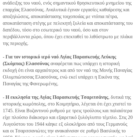
ανάδειξης του ναού, ενός σημαντικού θρησκευτικού μνημείου της
επαρχίας Ελασσόνας. Αναλυτικά έγιναν εργασίες καθαίρεσης και
αποξηλώσεις, αποκατάστασης τοιχοποιίας με ντόπια πέτρα,
αποκατάσταση στέγης με πελεκητή ξυλεία και αποκατάστασης του
δαπέδου, τόσο στο εσωτερικό του ναού, όσο και στον
περιβάλλοντα χώρο, όπου έχει επεκταθεί το λιθόστρωτο με πλάκα
της περιοχής.
- Για τον ιστορικό ιερό ναό Αγίας Παρασκευής Λεύκης
(Σκόμπας) Ελασσόνας
αναφέρεται πως υπάρχει η ιστορική
εκδοχή ότι είναι αρχαιότερος και από τον ναό της Μονής Παναγίας
Ολυμπιώτισσας Ελασσόνας, ενώ εκεί υπάρχει η Εικόνα της
Παναγίας της Φανερωμένης.
- Η εκκλησία της Αγίας Παρασκευής Τσαριτσάνης
, δυτικά της
ιστορικής κωμόπολης, στο Κοιμητήριο, λέγεται ότι έχει χτιστεί το
1745. Είναι Βυζαντινού ρυθμού με τρεις τρούλους και παλαιότερα
είχε πλούσιο διάκοσμο και εξαιρετικό ξυλόγλυπτο τέμπλο. Στις 20
Αυγούστου του 1944 κάηκε εξ ολοκλήρου από τους Γερμανούς
και οι Τσαριτσανιώτες την ανακαίνισαν σε ρυθμό Βασιλικής το