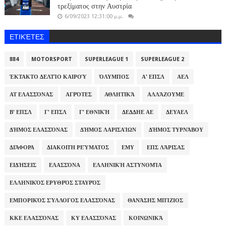
τρεξίματος στην Αυστρία
6/09/2023 12:31:00 μ.μ.
ΕΤΙΚΈΤΕΣ
884
MOTORSPORT
SUPERLEAGUE 1
SUPERLEAGUE 2
ΈΚΤΑΚΤΟ ΔΕΛΤΊΟ ΚΑΙΡΟΎ
ΌΛΥΜΠΟΣ
Α' ΕΠΣΛ
ΑΕΛ
ΑΤ ΕΛΑΣΣΌΝΑΣ
ΑΓΡΌΤΕΣ
ΑΘΛΗΤΙΚΆ
ΑΛΛΆΖΟΥΜΕ
Β' ΕΠΣΛ
Γ' ΕΠΣΛ
Γ' ΕΘΝΙΚΉ
ΔΕΔΔΗΕ ΑΕ
ΔΕΥΑΕΛ
ΔΉΜΟΣ ΕΛΑΣΣΌΝΑΣ
ΔΉΜΟΣ ΛΑΡΙΣΑΊΩΝ
ΔΉΜΟΣ ΤΥΡΝΆΒΟΥ
ΔΙΆΦΟΡΑ
ΔΙΑΚΟΠΉ ΡΕΎΜΑΤΟΣ
ΕΜΥ
ΕΠΣ ΛΆΡΙΣΑΣ
ΕΙΔΉΣΕΙΣ
ΕΛΑΣΣΌΝΑ
ΕΛΛΗΝΙΚΉ ΑΣΤΥΝΟΜΊΑ
ΕΛΛΗΝΙΚΌΣ ΕΡΥΘΡΌΣ ΣΤΑΥΡΌΣ
ΕΜΠΟΡΙΚΌΣ ΣΎΛΛΟΓΟΣ ΕΛΑΣΣΌΝΑΣ
ΘΑΝΆΣΗΣ ΜΠΊΖΙΟΣ
ΚΚΕ ΕΛΑΣΣΌΝΑΣ
ΚΥ ΕΛΑΣΣΌΝΑΣ
ΚΟΙΝΩΝΙΚΆ