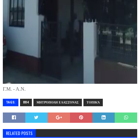
Γ.Μ. - Α.Ν.
TAGS:
884
ΜΗΤΡΌΠΟΛΗ ΕΛΑΣΣΌΝΑΣ
ΤΟΠΙΚΆ
RELATED POSTS